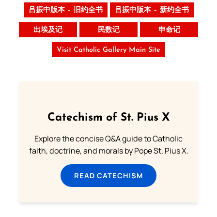
吕振中版本 – 旧约全书
吕振中版本 – 新约全书
出埃及记
民数记
申命记
Visit Catholic Gallery Main Site
Catechism of St. Pius X
Explore the concise Q&A guide to Catholic
faith, doctrine, and morals by Pope St. Pius X.
READ CATECHISM