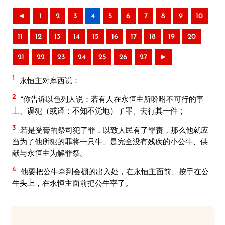
◄
1
2
3
4
5
6
7
8
9
10
11
12
13
14
15
16
17
18
19
20
21
22
23
24
25
26
27
►
1
永恒主对摩西说：
2
“你告诉以色列人说：若有人在永恒主所吩咐不可行的事
上、误犯（或译：不知不觉地）了罪、去行其一件；
3
若是受膏的祭司犯了罪，以致人民有了罪责，那么他就应
当为了他所犯的罪将一只牛、是完全没有残疾的小公牛、供
献与永恒主为解罪祭。
4
他要把公牛牵到会棚的出入处，在永恒主面前、按手在公
牛头上，在永恒主面前把公牛宰了。