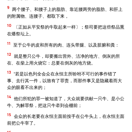
9
两个腰子、和腰子上的脂肪、靠近腰两旁的脂肪、和肝上
的附属物、连腰子、都取下来，
10
〔正如从平安祭的牛取起来一样〕；祭司要把这些祭品熏
在燔祭坛上。
11
至于公牛的皮和所有的肉、连头带腿、以及脏腑和粪：
12
就是整只公牛，却要搬出营外、洁净的地方、倒灰的所
在、在柴上用火烧它：总要在倒灰的地方烧。
13
“若是以色列全会众在永恒主所吩咐不可行的事作错了
事、去行其一件，以致有了罪责，而那件事又是隐藏着而大
众的眼看不出来的；
14
他们所犯的罪一被知道了，大众就要供献一只牛、是小公
牛、为解罪祭，把这只牛牵到会棚前；
15
会众的长老要在永恒主面前按手在公牛头上，在永恒主面
前把公牛宰了。