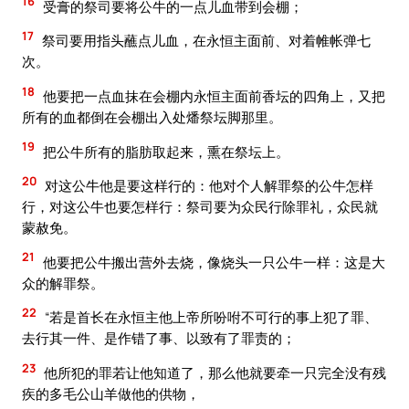
16
受膏的祭司要将公牛的一点儿血带到会棚；
17
祭司要用指头蘸点儿血，在永恒主面前、对着帷帐弹七
次。
18
他要把一点血抹在会棚内永恒主面前香坛的四角上，又把
所有的血都倒在会棚出入处燔祭坛脚那里。
19
把公牛所有的脂肪取起来，熏在祭坛上。
20
对这公牛他是要这样行的：他对个人解罪祭的公牛怎样
行，对这公牛也要怎样行：祭司要为众民行除罪礼，众民就
蒙赦免。
21
他要把公牛搬出营外去烧，像烧头一只公牛一样：这是大
众的解罪祭。
22
“若是首长在永恒主他上帝所吩咐不可行的事上犯了罪、
去行其一件、是作错了事、以致有了罪责的；
23
他所犯的罪若让他知道了，那么他就要牵一只完全没有残
疾的多毛公山羊做他的供物，