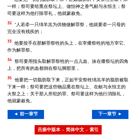
一样；祭司要给熏在祭坛上、做怡神之香气献与永恒主；祭
司要这样为他行除罪礼，他就蒙赦免。
32
“人若牵一只绵羊羔为供物做解罪祭，他就要牵一只母的
完全没有残疾的；
33
他要按手在那解罪祭牲的头上，在宰燔祭牲的地方宰它、
作为解罪祭。
34
祭司要用指头取解罪祭牲的一点儿血、抹在燔祭坛的四角
上，把所有的血都倒在祭坛脚那里，
35
他要把一切脂肪取下来，正如平安祭牲绵羔羊的脂肪被取
下来一样；祭司要把这些物品熏在祭坛上、在献与永恒主的
火祭之上：关于那人所犯的罪、祭司要这样为他行消除礼，
他就蒙赦免。
◄ 前一章节
下一章节 ►
吕振中版本 – 简体中文 – 索引