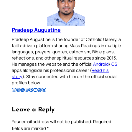
Pradeep Augustine
Pradeep Augustine is the founder of Catholic Gallery, a
faith-driven platform sharing Mass Readings in multiple
languages, prayers, quotes, catechism, Bible plans,
reflections, and other spiritual resources since 2013.
He manages the website and the official
Android
/
iOS
apps alongside his professional career (
Read his
story
). Stay connected with him on the official social
profiles below.
Follow Pradeep on Facebook
Follow Pradeep on Instagram
Follow Pradeep on X
Follow Pradeep on LinkedIn
Follow Pradeep on Pinterest
Subscribe to Pradeep’s Youtube Channel
Follow Pradeep on WordPress
Follow Pradeep on GitHub
Leave a Reply
Your email address will not be published.
Required
fields are marked
*