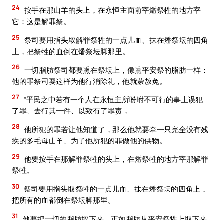
24
按手在那山羊的头上，在永恒主面前宰燔祭牲的地方宰
它：这是解罪祭。
25
祭司要用指头取解罪祭牲的一点儿血、抹在燔祭坛的四角
上，把祭牲的血倒在燔祭坛脚那里。
26
一切脂肪祭司都要熏在祭坛上，像熏平安祭的脂肪一样：
他的罪祭司要这样为他行消除礼，他就蒙赦免。
27
“平民之中若有一个人在永恒主所吩咐不可行的事上误犯
了罪、去行其一件、以致有了罪责，
28
他所犯的罪若让他知道了，那么他就要牵一只完全没有残
疾的多毛母山羊、为了他所犯的罪做他的供物。
29
他要按手在那解罪祭牲的头上，在燔祭牲的地方宰那解罪
祭牲。
30
祭司要用指头取祭牲的一点儿血、抹在燔祭坛的四角上，
把所有的血都倒在祭坛脚那里。
31
他要把一切的脂肪取下来，正如脂肪从平安祭牲上取下来