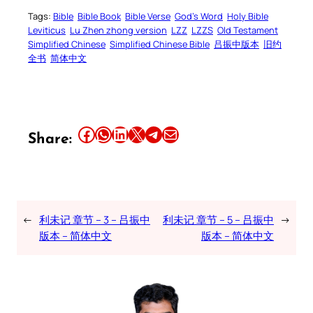
Tags:
Bible
Bible Book
Bible Verse
God’s Word
Holy Bible
Leviticus
Lu Zhen zhong version
LZZ
LZZS
Old Testament
Simplified Chinese
Simplified Chinese Bible
吕振中版本
旧约
全书
简体中文
Share this article on Facebook
Share this article on WhatsApp
Share this article on LinkedIn
Share this article on X
Share this article on Telegram
Email this Article
Share:
←
利未记 章节 – 3 – 吕振中
利未记 章节 – 5 – 吕振中
→
版本 – 简体中文
版本 – 简体中文