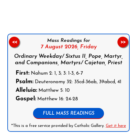
Follow us on Facebook
Follow us on Instagram
Follow us on X
Subscribe to our YouTube Channel
Follow us on WhatsApp
Mass Readings for
<<
>>
7 August 2026,
Friday
Ordinary Weekday/ Sixtus II, Pope, Martyr,
and Companions, Martyrs/ Cajetan, Priest
First:
Nahum 2: 1, 3; 3: 1-3, 6-7
Psalm:
Deuteronomy 32: 35cd-36ab, 39abcd, 41
Alleluia:
Matthew 5: 10
Gospel:
Matthew 16: 24-28
FULL MASS READINGS
*This is a free service provided by Catholic Gallery.
Get it here