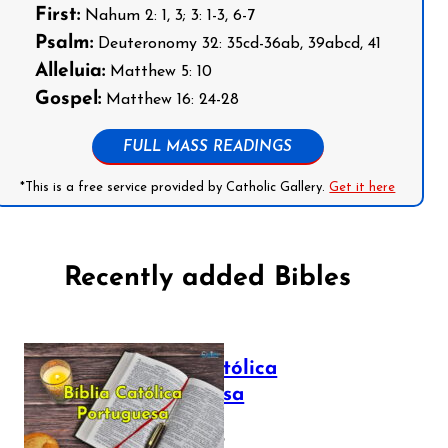
First:
Nahum 2: 1, 3; 3: 1-3, 6-7
Psalm:
Deuteronomy 32: 35cd-36ab, 39abcd, 41
Alleluia:
Matthew 5: 10
Gospel:
Matthew 16: 24-28
FULL MASS READINGS
*This is a free service provided by Catholic Gallery.
Get it here
Recently added Bibles
Bíblia Católica
Portuguesa
July 16, 2025