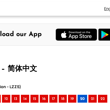
Eng
load our App
 – 简体中文
ion – LZZS)
12
13
14
15
16
17
18
19
20
21
22