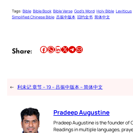
Tags:
Bible
Bible Book
Bible Verse
God’s Word
Holy Bible
Leviticus
Simplified Chinese Bible
吕振中版本
旧约全书
简体中文
Share this article on Facebook
Share this article on WhatsApp
Share this article on LinkedIn
Share this article on X
Share this article on Telegram
Email this Article
Share:
←
利未记 章节 – 19 – 吕振中版本 – 简体中文
Pradeep Augustine
Pradeep Augustine is the founder of C
Readings in multiple languages, praye