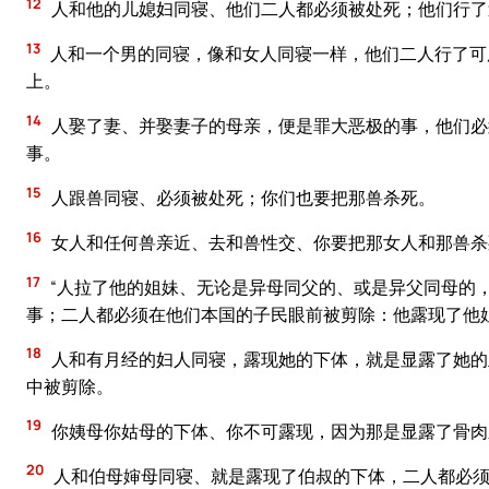
12
人和他的儿媳妇同寝、他们二人都必须被处死；他们行了
13
人和一个男的同寝，像和女人同寝一样，他们二人行了可
上。
14
人娶了妻、并娶妻子的母亲，便是罪大恶极的事，他们必
事。
15
人跟兽同寝、必须被处死；你们也要把那兽杀死。
16
女人和任何兽亲近、去和兽性交、你要把那女人和那兽杀
17
“人拉了他的姐妹、无论是异母同父的、或是异父同母的
事；二人都必须在他们本国的子民眼前被剪除：他露现了他
18
人和有月经的妇人同寝，露现她的下体，就是显露了她的
中被剪除。
19
你姨母你姑母的下体、你不可露现，因为那是显露了骨肉
20
人和伯母婶母同寝、就是露现了伯叔的下体，二人都必须