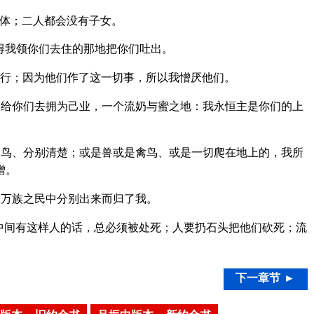
体；二人都会没有子女。
得我领你们去住的那地把你们吐出。
行；因为他们作了这一切事，所以我憎厌他们。
给你们去拥为己业，一个流奶与蜜之地：我永恒主是你们的上
鸟、分别清楚；或是兽或是禽鸟、或是一切爬在地上的，我所
憎。
万族之民中分别出来而归了我。
中间有这样人的话，总必须被处死；人要扔石头把他们砍死；流
下一章节 ►