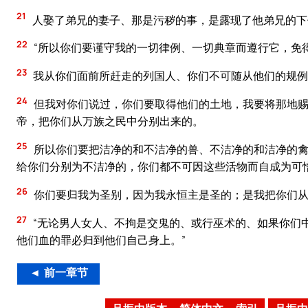
21
人娶了弟兄的妻子、那是污秽的事，是露现了他弟兄的下
22
“所以你们要谨守我的一切律例、一切典章而遵行它，免
23
我从你们面前所赶走的列国人、你们不可随从他们的规例
24
但我对你们说过，你们要取得他们的土地，我要将那地赐
帝，把你们从万族之民中分别出来的。
25
所以你们要把洁净的和不洁净的兽、不洁净的和洁净的禽
给你们分别为不洁净的，你们都不可因这些活物而自成为可
26
你们要归我为圣别，因为我永恒主是圣的；是我把你们从
27
“无论男人女人、不拘是交鬼的、或行巫术的、如果你们
他们血的罪必归到他们自己身上。”
◄ 前一章节