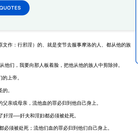
 QUOTES
原文作：行邪淫）的、就是变节去服事摩洛的人、都从他的族
随从他们，我要向那人板着脸，把他从他的族人中剪除掉。
们的上帝。
圣的。
的父亲或母亲，流他血的罪必归到他自己身上。
了奸淫──奸夫和淫妇都必须被处死。
都必须被处死；流他们血的罪必归到他们自己身上。