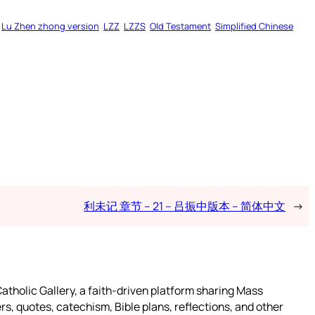
Lu Zhen zhong version
LZZ
LZZS
Old Testament
Simplified Chinese
利未记 章节 – 21 – 吕振中版本 – 简体中文
→
atholic Gallery, a faith-driven platform sharing Mass
rs, quotes, catechism, Bible plans, reflections, and other