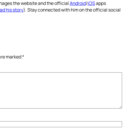
nages the website and the official
Android
/
iOS
apps
ad his story
). Stay connected with him on the official social
 are marked
*