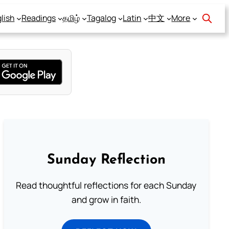
lish
Readings
தமிழ்
Tagalog
Latin
中文
More
Sunday Reflection
Read thoughtful reflections for each Sunday
and grow in faith.