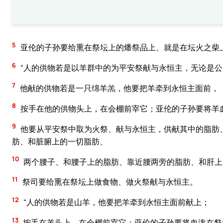
5
亚伦的子孙要给熏在祭坛上的燔祭品上、就是在坛火之柴
6
“人的供物若是以羊群中的为平安祭献与永恒主，无论是
7
他献的供物若是一只绵羊羔，他要把羊牵到永恒主面前，
8
按手在他的供物头上，在会棚前宰它；亚伦的子孙要将羊
9
他要从平安祭中取为火祭、献与永恒主，供献其中的脂肪
肪、和脏腑上的一切脂肪、
10
两个腰子、和腰子上的脂肪、靠近腰两旁的脂肪、和肝上
11
祭司要给熏在祭坛上做食物、做火祭献与永恒主。
12
“人的供物若是山羊，他要把羊牵到永恒主面前献上；
13
按手在羊头上，在会棚前宰它；亚伦的子孙要将血泼在祭