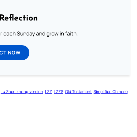
Reflection
or each Sunday and grow in faith.
ECT NOW
Lu Zhen zhong version
LZZ
LZZS
Old Testament
Simplified Chinese