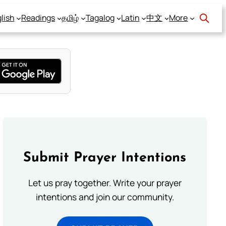
lish
Readings
தமிழ்
Tagalog
Latin
中文
More
Submit Prayer Intentions
Let us pray together. Write your prayer
intentions and join our community.