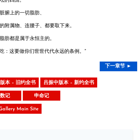
脏腑上的一切脂肪、
的附属物、连腰子、都要取下来。
脂肪都是属于永恒主的。
吃：这要做你们世世代代永远的条例。”
下一章节 ►
版本 – 旧约全书
吕振中版本 – 新约全书
数记
申命记
 Gallery Main Site