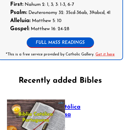
First:
Nahum 2: 1, 3; 3: 1-3, 6-7
Psalm:
Deuteronomy 32: 35cd-36ab, 39abcd, 41
Alleluia:
Matthew 5: 10
Gospel:
Matthew 16: 24-28
FULL MASS READINGS
*This is a free service provided by Catholic Gallery.
Get it here
Recently added Bibles
Bíblia Católica
Portuguesa
July 16, 2025