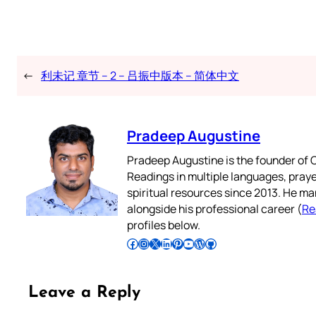
←
利未记 章节 – 2 – 吕振中版本 – 简体中文
Pradeep Augustine
Pradeep Augustine is the founder of C
Readings in multiple languages, praye
spiritual resources since 2013. He ma
alongside his professional career (
Re
profiles below.
Follow Pradeep on Facebook
Follow Pradeep on Instagram
Follow Pradeep on X
Follow Pradeep on LinkedIn
Follow Pradeep on Pinterest
Subscribe to Pradeep’s Youtube Channel
Follow Pradeep on WordPress
Follow Pradeep on GitHub
Leave a Reply