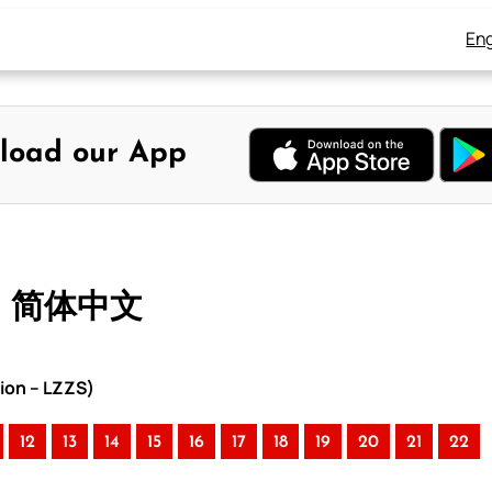
Eng
load our App
– 简体中文
ion – LZZS)
12
13
14
15
16
17
18
19
20
21
22