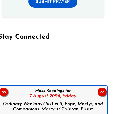
SUBMIT PRAYER
Stay Connected
on Facebook
Follow us on Instagram
Follow us on X
Subscribe to our YouTube Channel
Follow us on WhatsApp
Mass Readings for
<<
>>
7 August 2026,
Friday
Ordinary Weekday/ Sixtus II, Pope, Martyr, and
Companions, Martyrs/ Cajetan, Priest