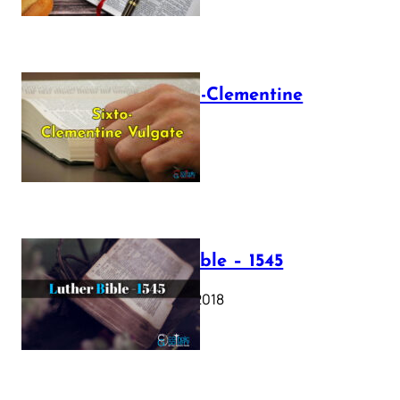
The Sixto-Clementine
Vulgate
July 12, 2025
Luther Bible – 1545
October 17, 2018