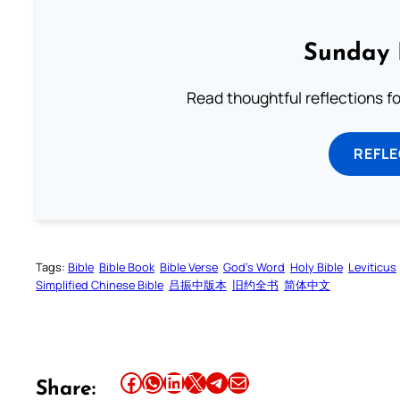
Sunday 
Read thoughtful reflections f
REFL
Tags:
Bible
Bible Book
Bible Verse
God’s Word
Holy Bible
Leviticus
Simplified Chinese Bible
吕振中版本
旧约全书
简体中文
Share this article on Facebook
Share this article on WhatsApp
Share this article on LinkedIn
Share this article on X
Share this article on Telegram
Email this Article
Share: