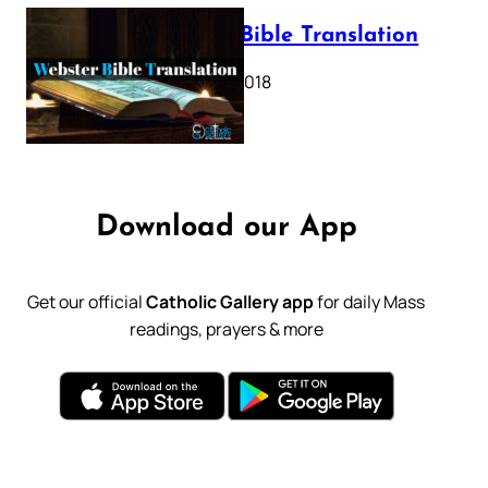
Webster Bible Translation
October 11, 2018
Download our App
Get our official
Catholic Gallery app
for daily Mass
readings, prayers & more