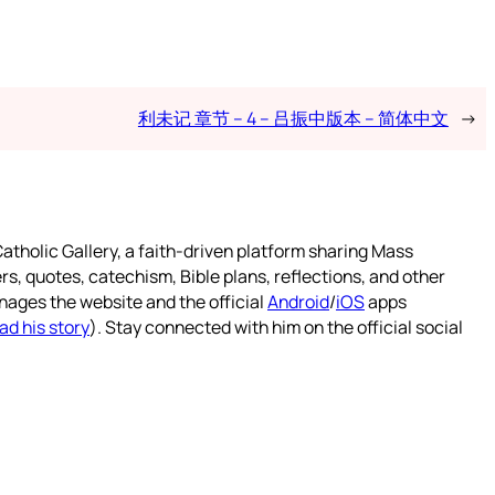
利未记 章节 – 4 – 吕振中版本 – 简体中文
→
atholic Gallery, a faith-driven platform sharing Mass
rs, quotes, catechism, Bible plans, reflections, and other
nages the website and the official
Android
/
iOS
apps
ad his story
). Stay connected with him on the official social