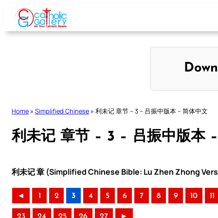
Skip
to
content
Down
Home
»
Simplified Chinese
»
利未记 章节 – 3 – 吕振中版本 – 简体中文
利未记 章节 – 3 – 吕振中版本 
利未记 章 (Simplified Chinese Bible: Lu Zhen Zhong Vers
◄
1
2
3
4
5
6
7
8
9
10
11
23
24
25
26
27
►