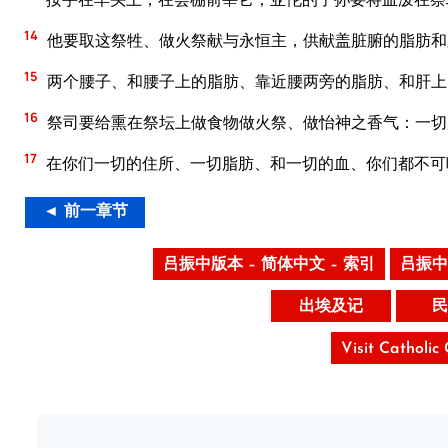
14
他要取这祭牲、做火祭献与永恒主，供献盖脏腑的脂肪和
15
两个腰子、和腰子上的脂肪、靠近腰两旁的脂肪、和肝上
16
祭司要给熏在祭坛上做食物做火祭、做怡神之香气：一切
17
在你们一切的住所、一切脂肪、和一切的血、你们都不可
◄ 前一章节
吕振中版本 – 简体中文 – 索引
吕振中
出埃及记
民
Visit Catholic