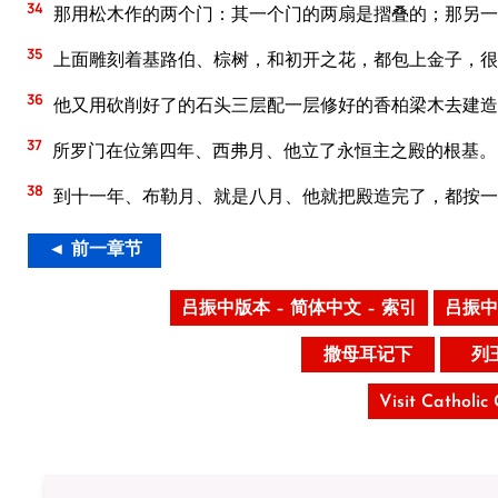
34
那用松木作的两个门：其一个门的两扇是摺叠的；那另一
35
上面雕刻着基路伯、棕树，和初开之花，都包上金子，很
36
他又用砍削好了的石头三层配一层修好的香柏梁木去建造
37
所罗门在位第四年、西弗月、他立了永恒主之殿的根基。
38
到十一年、布勒月、就是八月、他就把殿造完了，都按一
◄ 前一章节
吕振中版本 – 简体中文 – 索引
吕振中
撒母耳记下
列
Visit Catholic