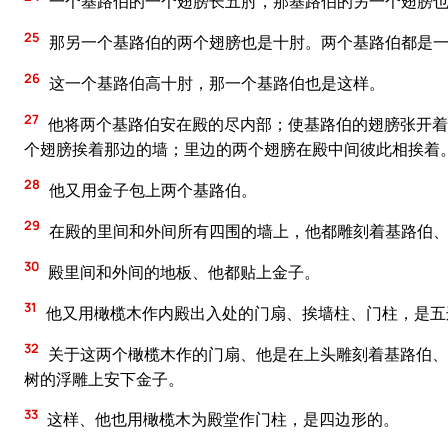
一个基路伯的一个翅膀长五肘，那基路伯的另一个翅膀也
25
那另一个基路伯的两个翅膀也是十肘。两个基路伯都是
26
这一个基路伯高十肘，那一个基路伯也是这样。
27
他将两个基路伯安在殿的尽内部；使基路伯的翅膀张开着
个翅膀挨着那边的墙；里边的两个翅膀在殿中间彼此相挨着
28
他又用金子包上两个基路伯。
29
在殿的里间和外间所有四围的墙上，他都雕刻着基路伯
30
殿里间和外间的地板、他都贴上金子。
31
他又用橄榄木作内殿出入处的门扇、挨墙柱、门柱，是五
32
关于这两个橄榄木作的门扇、他是在上头雕刻着基路伯、
树的浮雕上安下金子。
33
这样、他也用橄榄木为殿堂作门柱，是四边形的。