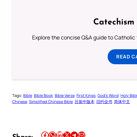
Catechism 
Explore the concise Q&A guide to Catholic f
READ C
Tags:
Bible
Bible Book
Bible Verse
First Kings
God’s Word
Holy Bibl
Chinese
Simplified Chinese Bible
吕振中版本
旧约全书
简体中文
Share this article on Facebook
Share this article on WhatsApp
Share this article on LinkedIn
Share this article on X
Share this article on Telegram
Email this Article