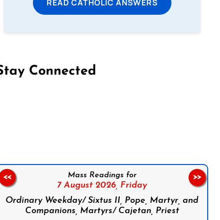
READ CATHOLIC ANSWERS
Stay Connected
on Facebook
Follow us on Instagram
Follow us on X
Subscribe to our YouTube Channel
Follow us on WhatsApp
Mass Readings for
<<
>>
7 August 2026,
Friday
Ordinary Weekday/ Sixtus II, Pope, Martyr, and
Companions, Martyrs/ Cajetan, Priest