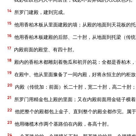
14
所罗门建殿，建到完成。
15
他用香柏木板从里面建殿的墙；从殿的地面到天花板的托
16
他用香柏木板建殿的后部、二十肘，从地面到托梁（传统
17
内殿前面的殿堂、有四十肘。
18
殿内的香柏木都雕刻着匏瓜和初开的花：全都是香柏木，
19
在殿中、他从里面豫备了一间内殿，好将永恒主的约柜放
20
内殿（传统加：前面）长二十肘，宽二十肘，高二十肘；
21
所罗门用精金包上殿的里面；又在内殿前面用金链子横着
22
他把整个的殿都包上金子、直到整个的殿全都作完。属于
23
他用橄榄木作两个基路伯在内殿，各高十肘。
24