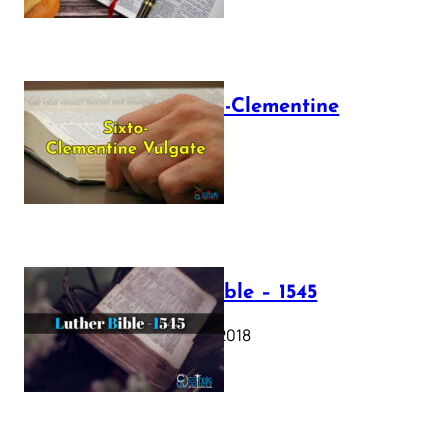
The Sixto-Clementine
Vulgate
July 12, 2025
Luther Bible – 1545
October 17, 2018