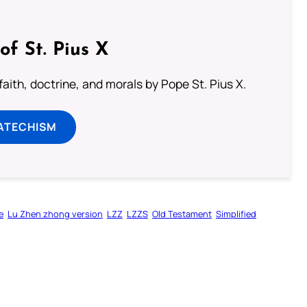
of St. Pius X
aith, doctrine, and morals by Pope St. Pius X.
ATECHISM
e
Lu Zhen zhong version
LZZ
LZZS
Old Testament
Simplified