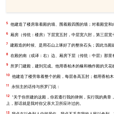
5
他建造了楼房靠着殿的墙、围着殿四围的墙；对着殿堂和
6
厢房（传统：楼房）下层宽五肘，中层宽六肘，第三层宽
7
建殿造的时候、是用石山上琢好了的整块石头；因此当殿
8
在殿的南（或译：右）边、厢房下层（传统：中层）那里
9
所罗门建殿，建到完成。他用香柏木的椽和桷作殿的天花
10
他建造了楼旁靠着整个的殿，每层各高五肘；都用香柏木
11
永恒主的话传与所罗门说：
12
“关于你所建的这殿，你若遵行我的律例，实行我的典章
上，那话就是我对你父亲大卫所应许过的。
13
我必在以色列人中间居住，我必不丢弃我的人民以色列。