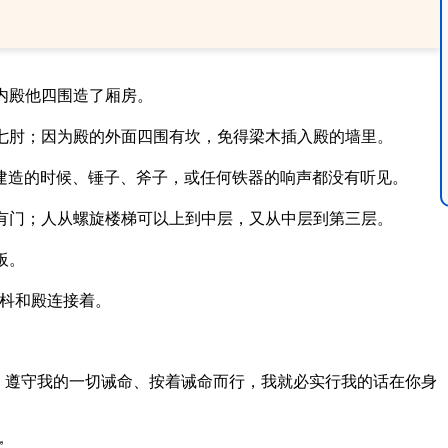
内殿他四围造了厢房。
七肘；因为殿的外面四围有坎，免得梁木插入殿的墙里。
建造的时候、锤子、斧子，或任何铁器的响声都没有听见。
有门；人从螺旋楼梯可以上到中层，又从中层到第三层。
板。
枓和殿连接着。
，遵守我的一切诫命、按着诫命而行，我就必实行我的话在你身
”