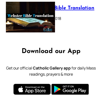
Webster Bible Translation
October 11, 2018
Download our App
Get our official
Catholic Gallery app
for daily Mass
readings, prayers & more