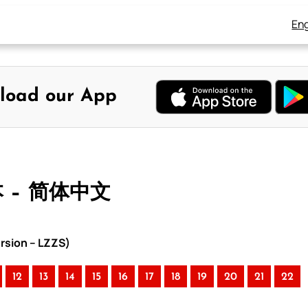
Eng
load our App
本 – 简体中文
rsion – LZZS)
12
13
14
15
16
17
18
19
20
21
22