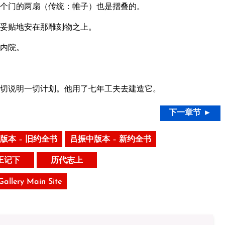
个门的两扇（传统：帷子）也是摺叠的。
妥贴地安在那雕刻物之上。
内院。
切说明一切计划。他用了七年工夫去建造它。
下一章节 ►
版本 – 旧约全书
吕振中版本 – 新约全书
王记下
历代志上
 Gallery Main Site