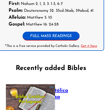
First:
Nahum 2: 1, 3; 3: 1-3, 6-7
Psalm:
Deuteronomy 32: 35cd-36ab, 39abcd, 41
Alleluia:
Matthew 5: 10
Gospel:
Matthew 16: 24-28
FULL MASS READINGS
*This is a free service provided by Catholic Gallery.
Get it here
Recently added Bibles
Bíblia Católica
Portuguesa
July 16, 2025