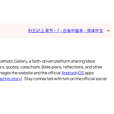
列王记上 章节 – 7 – 吕振中版本 – 简体中文
→
atholic Gallery, a faith-driven platform sharing Mass
rs, quotes, catechism, Bible plans, reflections, and other
nages the website and the official
Android
/
iOS
apps
ad his story
). Stay connected with him on the official social