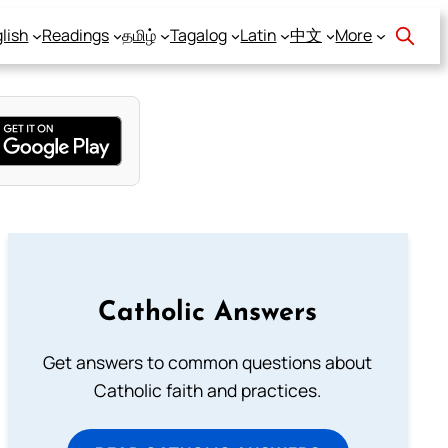
lish
Readings
தமிழ்
Tagalog
Latin
中文
More
Catholic Answers
Get answers to common questions about
Catholic faith and practices.