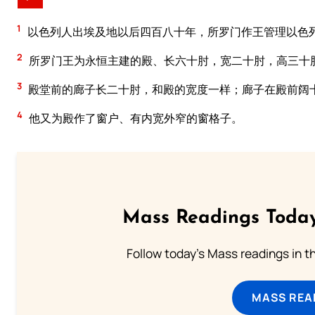
1
以色列人出埃及地以后四百八十年，所罗门作王管理以色
2
所罗门王为永恒主建的殿、长六十肘，宽二十肘，高三十
3
殿堂前的廊子长二十肘，和殿的宽度一样；廊子在殿前阔
4
他又为殿作了窗户、有内宽外窄的窗格子。
Mass Readings Today
Follow today's Mass readings in t
MASS REA