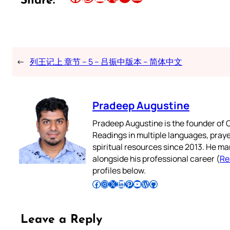
Share:
←
列王记上 章节 – 5 – 吕振中版本 – 简体中文
Pradeep Augustine
Pradeep Augustine is the founder of C
Readings in multiple languages, praye
spiritual resources since 2013. He ma
alongside his professional career (
Re
profiles below.
Follow Pradeep on Facebook
Follow Pradeep on Instagram
Follow Pradeep on X
Follow Pradeep on LinkedIn
Follow Pradeep on Pinterest
Subscribe to Pradeep’s Youtube Channel
Follow Pradeep on WordPress
Follow Pradeep on GitHub
Leave a Reply