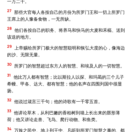
一万二千。
27
那些大官每人各按自己的月份为所罗门王和一切上所罗门
王席上的人豫备食物，一无所缺。
28
他们各按自己的职务、将养马和快马的大麦和禾槁、送到
该送的地方。
29
上帝赐给所罗门极大的智慧聪明和恢弘大度的心，像海边
的沙、无限无量。
30
所罗门的智慧超过东方人的智慧、和埃及人的一切智慧。
31
他比万人都有智慧；比以斯拉人以探、和玛曷的三个儿子
希幔、甲各、达大、都有智慧；他的名声在四围列国中很显
扬。
32
他说过箴言三千句；他的诗歌有一千零五首。
33
他讲论草木，从利巴嫩的香柏树到墙上长出来的唇形薄
荷；他又讲论走兽、飞鸟、爬行动物、和鱼类。
34
万族之民中、地上列王中、凡听到所罗门智慧之事的、都