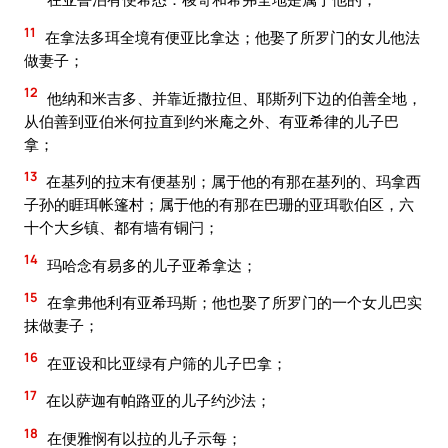
11
在拿法多珥全境有便亚比拿达；他娶了所罗门的女儿他法
做妻子；
12
他纳和米吉多、并靠近撒拉但、耶斯列下边的伯善全地，
从伯善到亚伯米何拉直到约米庵之外、有亚希律的儿子巴
拿；
13
在基列的拉末有便基别；属于他的有那在基列的、玛拿西
子孙的睚珥帐篷村；属于他的有那在巴珊的亚珥歌伯区，六
十个大乡镇、都有墙有铜闩；
14
玛哈念有易多的儿子亚希拿达；
15
在拿弗他利有亚希玛斯；他也娶了所罗门的一个女儿巴实
抹做妻子；
16
在亚设和比亚绿有户筛的儿子巴拿；
17
在以萨迦有帕路亚的儿子约沙法；
18
在便雅悯有以拉的儿子示每；