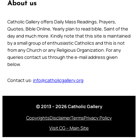
About us
Catholic Gallery offers Daily Mass Readings, Prayers,
Quotes, Bible Online, Yearly plan to read bible, Saint of the
day and much more. Kindly note that this site is maintained
by a small group of enthusiastic Catholics and this is not
from any Church or any Religious Organization. For any
queries contact us through the e-mail address given
below.
Contact us:
info@catholicgallery.org
© 2013 – 2026 Catholic Gallery
Copyrights
Disclaimer
Terms
Privacy Policy
Visit CG – Main Site