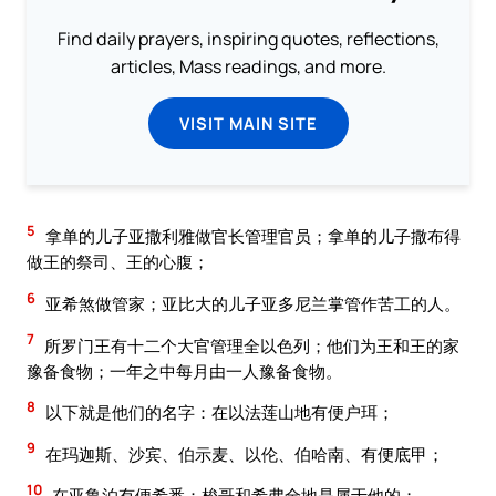
Find daily prayers, inspiring quotes, reflections,
articles, Mass readings, and more.
VISIT MAIN SITE
5
拿单的儿子亚撒利雅做官长管理官员；拿单的儿子撒布得
做王的祭司、王的心腹；
6
亚希煞做管家；亚比大的儿子亚多尼兰掌管作苦工的人。
7
所罗门王有十二个大官管理全以色列；他们为王和王的家
豫备食物；一年之中每月由一人豫备食物。
8
以下就是他们的名字：在以法莲山地有便户珥；
9
在玛迦斯、沙宾、伯示麦、以伦、伯哈南、有便底甲；
10
在亚鲁泊有便希悉：梭哥和希弗全地是属于他的；