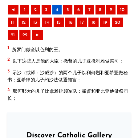
◄
1
2
3
4
5
6
7
8
9
10
11
12
13
14
15
16
17
18
19
20
21
22
►
1
所罗门做全以色列的王。
2
以下这些人是他的大臣：撒督的儿子亚撒利雅做祭司；
3
示沙（或译：沙威沙）的两个儿子以利何烈和亚希亚做秘
书；亚希律的儿子约沙法做通知官；
4
耶何耶大的儿子比拿雅统领军队；撒督和亚比亚他做祭司
长；
Discover Catholic Gallery