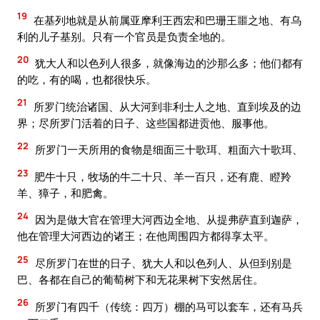
19
在基列地就是从前属亚摩利王西宏和巴珊王噩之地、有乌
利的儿子基别。只有一个官员是负责全地的。
20
犹大人和以色列人很多，就像海边的沙那么多；他们都有
的吃，有的喝，也都很快乐。
21
所罗门统治诸国、从大河到非利士人之地、直到埃及的边
界；尽所罗门活着的日子、这些国都进贡他、服事他。
22
所罗门一天所用的食物是细面三十歌珥、粗面六十歌珥、
23
肥牛十只，牧场的牛二十只、羊一百只，还有鹿、瞪羚
羊、獐子，和肥禽。
24
因为是做大官在管理大河西边全地、从提弗萨直到迦萨，
他在管理大河西边的诸王；在他周围四方都得享太平。
25
尽所罗门在世的日子、犹大人和以色列人、从但到别是
巴、各都在自己的葡萄树下和无花果树下安然居住。
26
所罗门有四千（传统：四万）棚的马可以套车，还有马兵