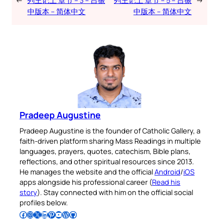
←
列王记上 章节 – 3 – 吕振
列王记上 章节 – 5 – 吕振
→
中版本 – 简体中文
中版本 – 简体中文
Pradeep Augustine
Pradeep Augustine is the founder of Catholic Gallery, a
faith-driven platform sharing Mass Readings in multiple
languages, prayers, quotes, catechism, Bible plans,
reflections, and other spiritual resources since 2013.
He manages the website and the official
Android
/
iOS
apps alongside his professional career (
Read his
story
). Stay connected with him on the official social
profiles below.
Follow Pradeep on Facebook
Follow Pradeep on Instagram
Follow Pradeep on X
Follow Pradeep on LinkedIn
Follow Pradeep on Pinterest
Subscribe to Pradeep’s Youtube Channel
Follow Pradeep on WordPress
Follow Pradeep on GitHub