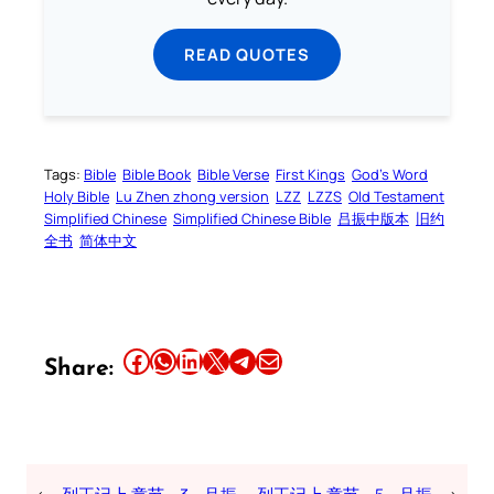
READ QUOTES
Tags:
Bible
Bible Book
Bible Verse
First Kings
God’s Word
Holy Bible
Lu Zhen zhong version
LZZ
LZZS
Old Testament
Simplified Chinese
Simplified Chinese Bible
吕振中版本
旧约
全书
简体中文
Share this article on Facebook
Share this article on WhatsApp
Share this article on LinkedIn
Share this article on X
Share this article on Telegram
Email this Article
Share: