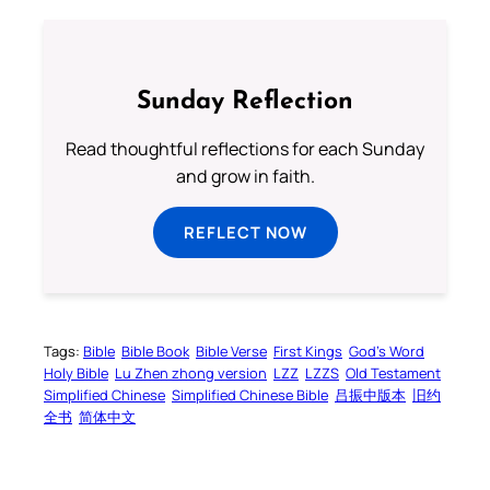
Sunday Reflection
Read thoughtful reflections for each Sunday
and grow in faith.
REFLECT NOW
Tags:
Bible
Bible Book
Bible Verse
First Kings
God’s Word
Holy Bible
Lu Zhen zhong version
LZZ
LZZS
Old Testament
Simplified Chinese
Simplified Chinese Bible
吕振中版本
旧约
全书
简体中文