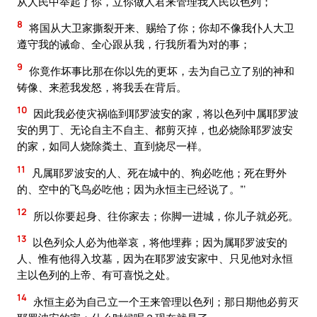
从人民中举起了你，立你做人君来管理我人民以色列；
8
将国从大卫家撕裂开来、赐给了你；你却不像我仆人大卫
遵守我的诫命、全心跟从我，行我所看为对的事；
9
你竟作坏事比那在你以先的更坏，去为自己立了别的神和
铸像、来惹我发怒，将我丢在背后。
10
因此我必使灾祸临到耶罗波安的家，将以色列中属耶罗波
安的男丁、无论自主不自主、都剪灭掉，也必烧除耶罗波安
的家，如同人烧除粪土、直到烧尽一样。
11
凡属耶罗波安的人、死在城中的、狗必吃他；死在野外
的、空中的飞鸟必吃他；因为永恒主已经说了。”’
12
所以你要起身、往你家去；你脚一进城，你儿子就必死。
13
以色列众人必为他举哀，将他埋葬；因为属耶罗波安的
人、惟有他得入坟墓，因为在耶罗波安家中、只见他对永恒
主以色列的上帝、有可喜悦之处。
14
永恒主必为自己立一个王来管理以色列；那日期他必剪灭