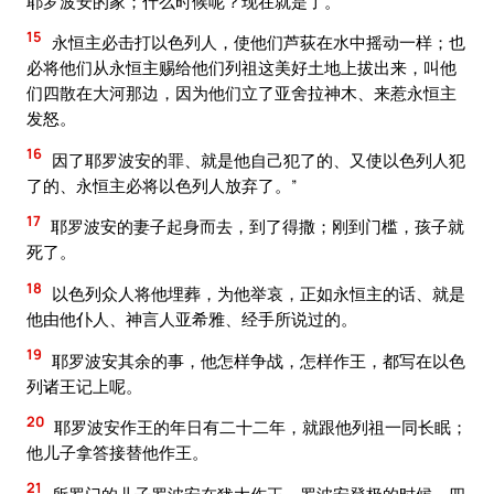
耶罗波安的家；什么时候呢？现在就是了。
15
永恒主必击打以色列人，使他们芦荻在水中摇动一样；也
必将他们从永恒主赐给他们列祖这美好土地上拔出来，叫他
们四散在大河那边，因为他们立了亚舍拉神木、来惹永恒主
发怒。
16
因了耶罗波安的罪、就是他自己犯了的、又使以色列人犯
了的、永恒主必将以色列人放弃了。”
17
耶罗波安的妻子起身而去，到了得撒；刚到门槛，孩子就
死了。
18
以色列众人将他埋葬，为他举哀，正如永恒主的话、就是
他由他仆人、神言人亚希雅、经手所说过的。
19
耶罗波安其余的事，他怎样争战，怎样作王，都写在以色
列诸王记上呢。
20
耶罗波安作王的年日有二十二年，就跟他列祖一同长眠；
他儿子拿答接替他作王。
21
所罗门的儿子罗波安在犹大作王。罗波安登极的时候、四