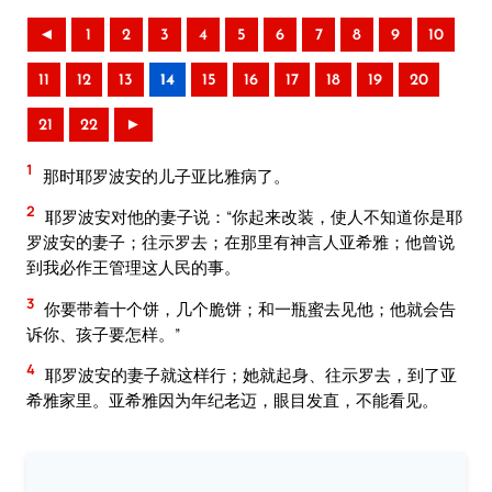
◄
1
2
3
4
5
6
7
8
9
10
11
12
13
14
15
16
17
18
19
20
21
22
►
1
那时耶罗波安的儿子亚比雅病了。
2
耶罗波安对他的妻子说：“你起来改装，使人不知道你是耶
罗波安的妻子；往示罗去；在那里有神言人亚希雅；他曾说
到我必作王管理这人民的事。
3
你要带着十个饼，几个脆饼；和一瓶蜜去见他；他就会告
诉你、孩子要怎样。”
4
耶罗波安的妻子就这样行；她就起身、往示罗去，到了亚
希雅家里。亚希雅因为年纪老迈，眼目发直，不能看见。