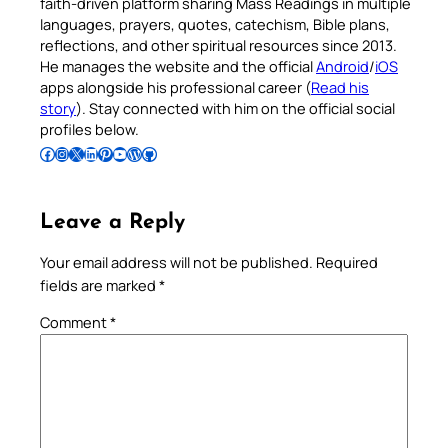
faith-driven platform sharing Mass Readings in multiple
languages, prayers, quotes, catechism, Bible plans,
reflections, and other spiritual resources since 2013.
He manages the website and the official
Android
/
iOS
apps alongside his professional career (
Read his
story
). Stay connected with him on the official social
profiles below.
Follow Pradeep on Facebook
Follow Pradeep on Instagram
Follow Pradeep on X
Follow Pradeep on LinkedIn
Follow Pradeep on Pinterest
Subscribe to Pradeep’s Youtube Channel
Follow Pradeep on WordPress
Follow Pradeep on GitHub
Leave a Reply
Your email address will not be published.
Required
fields are marked
*
Comment
*