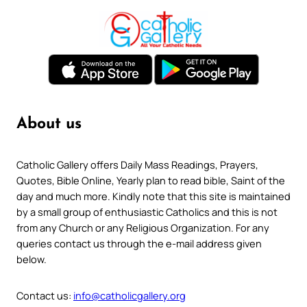
About us
Catholic Gallery offers Daily Mass Readings, Prayers,
Quotes, Bible Online, Yearly plan to read bible, Saint of the
day and much more. Kindly note that this site is maintained
by a small group of enthusiastic Catholics and this is not
from any Church or any Religious Organization. For any
queries contact us through the e-mail address given
below.
Contact us:
info@catholicgallery.org