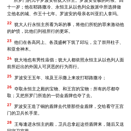
十一岁；他在耶路撒冷、永恒主从以色列众族派中所选择做
立他名的城、作王十七年。罗波安的母亲名叫亚扪人拿玛。
22
犹大人行永恒主所看为坏的事，将他们所犯的罪来激动他
的妒愤，比他们列祖所行的更坏。
23
他们在各高冈上、各茂盛树下筑了邱坛，立了崇拜柱子、
和亚舍神木。
24
犹大地也有男性庙倡；犹大人都依照永恒主从以色列人面
前所赶出的外国人可厌恶的行为而行。
25
罗波安王五年、埃及王示撒上来攻打耶路撒冷；
26
夺取永恒主之殿的宝物、和王宫的宝物：所有的尽都夺
取；又把所罗门所造的一切金盾牌也夺了去。
27
罗波安王造了铜的盾牌去代替那些金盾牌，交给看守王宫
门的卫兵长手里。
28
王每逢进永恒主的殿，卫兵总拿起这些盾牌来，随后又送
回守卫室里。