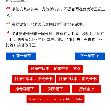
29
罗波安其余的事、凡他所行的、不是都写在犹大诸王记上
么？
30
在罗波安与耶罗波安之间日常不断地有战事。
31
罗波安跟他列祖一同长眠，埋葬在大卫城、和他列祖同在
一处。他母亲名叫亚扪人拿玛。他儿子亚比央（有古卷：亚
比雅）接替他作王。
◄ 前一章节
下一章节 ►
吕振中版本 – 简体中文 – 索引
吕振中版本 – 旧约全书
吕振中版本 – 新约全书
撒母耳记下
列王记下
历代志上
Visit Catholic Gallery Main Site