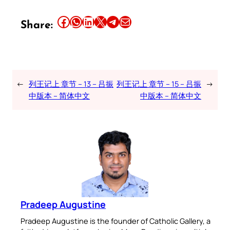
Share this article on Facebook
Share this article on WhatsApp
Share this article on LinkedIn
Share this article on X
Share this article on Telegram
Email this Article
Share:
←
列王记上 章节 – 13 – 吕振
列王记上 章节 – 15 – 吕振
→
中版本 – 简体中文
中版本 – 简体中文
Pradeep Augustine
Pradeep Augustine is the founder of Catholic Gallery, a