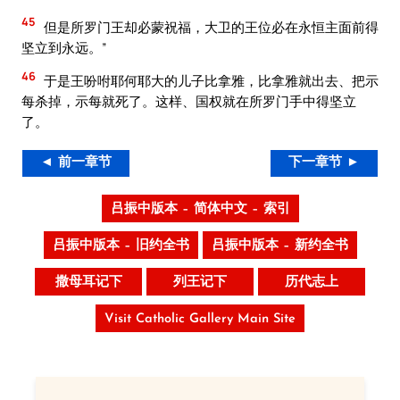
45
但是所罗门王却必蒙祝福，大卫的王位必在永恒主面前得
坚立到永远。”
46
于是王吩咐耶何耶大的儿子比拿雅，比拿雅就出去、把示
每杀掉，示每就死了。这样、国权就在所罗门手中得坚立
了。
◄ 前一章节
下一章节 ►
吕振中版本 – 简体中文 – 索引
吕振中版本 – 旧约全书
吕振中版本 – 新约全书
撒母耳记下
列王记下
历代志上
Visit Catholic Gallery Main Site