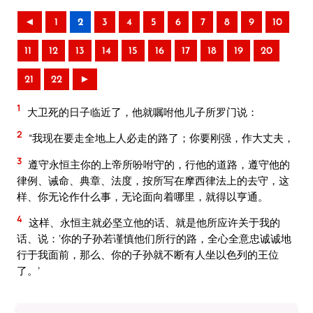
◄
1
2
3
4
5
6
7
8
9
10
11
12
13
14
15
16
17
18
19
20
21
22
►
1
大卫死的日子临近了，他就嘱咐他儿子所罗门说：
2
“我现在要走全地上人必走的路了；你要刚强，作大丈夫，
3
遵守永恒主你的上帝所吩咐守的，行他的道路，遵守他的
律例、诫命、典章、法度，按所写在摩西律法上的去守，这
样、你无论作什么事，无论面向着哪里，就得以亨通。
4
这样、永恒主就必坚立他的话、就是他所应许关于我的
话、说：‘你的子孙若谨慎他们所行的路，全心全意忠诚诚地
行于我面前，那么、你的子孙就不断有人坐以色列的王位
了。’