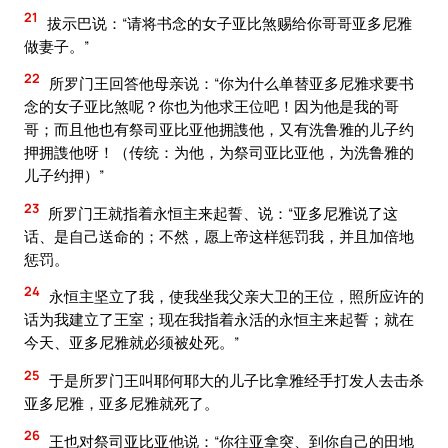
21
拔示巴说：“请将书念的女子亚比煞赐给你哥哥亚多尼雅
做妻子。”
22
所罗门王回答他母亲说：“你为什么单替亚多尼雅求要书
念的女子亚比煞呢？你也为他求王位吧！因为他是我的哥
哥；而且他也有祭司亚比亚他拥謢他，又有洗鲁雅的儿子约
押拥謢他呀！（传统：为他，为祭司亚比亚他，为洗鲁雅的
儿子约押）”
23
所罗门王就指着永恒主来起誓、说：“亚多尼雅说了这
话、是自己送命的；不然，愿上帝这样惩罚我，并且加倍地
惩罚。
24
永恒主坚立了我，使我坐我父亲大卫的王位，照所应许的
话为我建立了王室；现在我指着永活的永恒主来起誓；就在
今天、亚多尼雅就必须被处死。”
25
于是所罗门王叫耶何耶大的儿子比拿雅经手打发人去击杀
亚多尼雅，亚多尼雅就死了。
26
王也对祭司亚比亚他说：“你往亚拿突、到你自己的田地