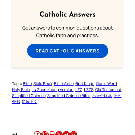
Catholic Answers
Get answers to common questions about
Catholic faith and practices.
READ CATHOLIC ANSWERS
Tags:
Bible
Bible Book
Bible Verse
First Kings
God’s Word
Holy Bible
Lu Zhen zhong version
LZZ
LZZS
Old Testament
Simplified Chinese
Simplified Chinese Bible
吕振中版本
旧约
全书
简体中文
Share this article on Facebook
Share this article on WhatsApp
Share this article on LinkedIn
Share this article on X
Share this article on Telegram
Email this Article