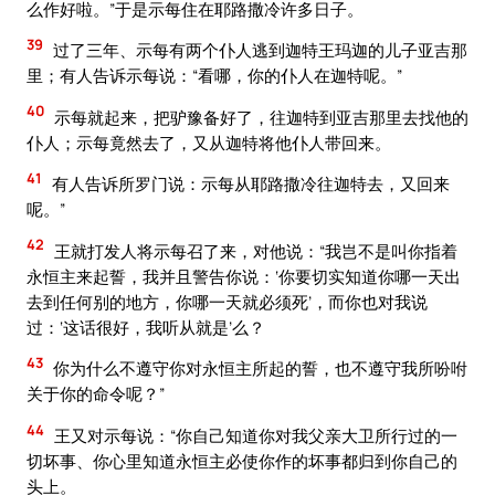
么作好啦。”于是示每住在耶路撒冷许多日子。
39
过了三年、示每有两个仆人逃到迦特王玛迦的儿子亚吉那
里；有人告诉示每说：“看哪，你的仆人在迦特呢。”
40
示每就起来，把驴豫备好了，往迦特到亚吉那里去找他的
仆人；示每竟然去了，又从迦特将他仆人带回来。
41
有人告诉所罗门说：示每从耶路撒冷往迦特去，又回来
呢。”
42
王就打发人将示每召了来，对他说：“我岂不是叫你指着
永恒主来起誓，我并且警告你说：‘你要切实知道你哪一天出
去到任何别的地方，你哪一天就必须死’，而你也对我说
过：‘这话很好，我听从就是’么？
43
你为什么不遵守你对永恒主所起的誓，也不遵守我所吩咐
关于你的命令呢？”
44
王又对示每说：“你自己知道你对我父亲大卫所行过的一
切坏事、你心里知道永恒主必使你作的坏事都归到你自己的
头上。