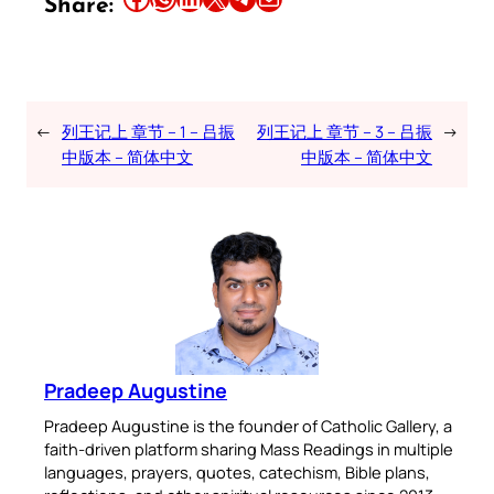
Share:
←
列王记上 章节 – 1 – 吕振
列王记上 章节 – 3 – 吕振
→
中版本 – 简体中文
中版本 – 简体中文
Pradeep Augustine
Pradeep Augustine is the founder of Catholic Gallery, a
faith-driven platform sharing Mass Readings in multiple
languages, prayers, quotes, catechism, Bible plans,