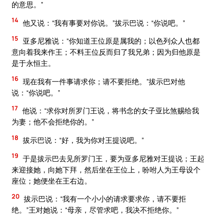
的意思。”
14
他又说：“我有事要对你说。”拔示巴说：“你说吧。”
15
亚多尼雅说：“你知道王位原是属我的；以色列众人也都
意向着我来作王；不料王位反而归了我兄弟；因为归他原是
是于永恒主。
16
现在我有一件事请求你；请不要拒绝。”拔示巴对他
说：“你说吧。”
17
他说：“求你对所罗门王说，将书念的女子亚比煞赐给我
为妻；他不会拒绝你的。”
18
拔示巴说：“好，我为你对王提说吧。”
19
于是拔示巴去见所罗门王，要为亚多尼雅对王提说；王起
来迎接她，向她下拜，然后坐在王位上，吩咐人为王母设个
座位；她便坐在王右边。
20
拔示巴说：“我有一个小小的请求要求你，请不要拒
绝。”王对她说：“母亲，尽管求吧，我决不拒绝你。”