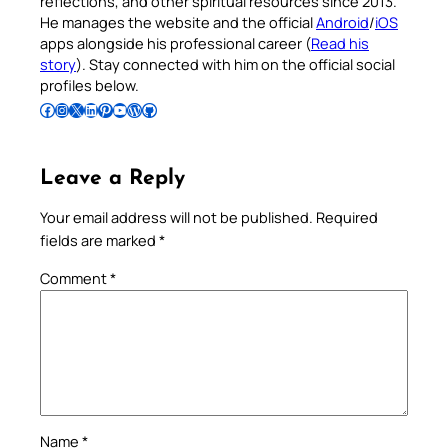
reflections, and other spiritual resources since 2013.
He manages the website and the official
Android
/
iOS
apps alongside his professional career (
Read his
story
). Stay connected with him on the official social
profiles below.
Follow Pradeep on Facebook
Follow Pradeep on Instagram
Follow Pradeep on X
Follow Pradeep on LinkedIn
Follow Pradeep on Pinterest
Subscribe to Pradeep’s Youtube Channel
Follow Pradeep on WordPress
Follow Pradeep on GitHub
Leave a Reply
Your email address will not be published.
Required
fields are marked
*
Comment
*
Name
*