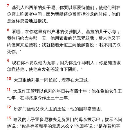
7
基列人巴西莱的众子呢、你要以厚爱待他们，使他们列在
你席上吃饭者中间，因为我躲避你哥哥押沙龙的时候，他们
是这样忠爱地迎接我。
8
看哪，在你这里有巴户琳的便雅悯人、基拉的儿子示每；
我往玛哈念去那一天、他用狠毒的咒骂咒骂我，后来他又下
约但河来迎接我；我就指着永恒主向他起誓说：‘我不用刀杀
死你。’
9
现在你不要以他为无罪，因为你是个聪明人；你总知道该
怎样待他，使他白发苍苍流血下阴间。”
10
大卫跟他列祖一同长眠，埋葬在大卫城。
11
大卫作王管理以色列的年日共有四十年：他在希伯仑作王
七年，在耶路撒冷作王三十三年。
12
所罗门坐他父亲大卫的王位；他的国非常坚固。
13
哈及的儿子亚多尼雅去见所罗门的母亲拔示巴；拔示巴问
他说：“你是存着和平的意思来么？”他回答说：“是存着和平