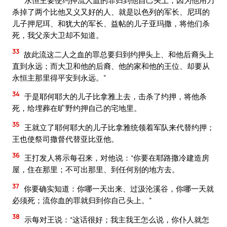
永恒主要使约押流人血的罪归到他自己头上，因为他用刀
杀掉了两个比他又义又好的人、就是以色列的军长、尼珥的
儿子押尼珥、和犹大的军长、益帖的儿子亚玛撒，将他们杀
死，我父亲大卫却不知道。
33
故此流这二人之血的罪总要归到约押头上、和他后裔头上
直到永远；而大卫和他的后裔、他的家和他的王位、却要从
永恒主那里得平安到永远。”
34
于是耶何耶大的儿子比拿雅上去，击杀了约押，将他杀
死，给埋葬在旷野约押自己的宅地里。
35
王就立了耶何耶大的儿子比拿雅统领着军队来代替约押；
王也使祭司撒督代替亚比亚他。
36
王打发人将示每召来，对他说：“你要在耶路撒冷建造房
屋，住在那里；不可出那里、到任何别的地方去。
37
你要确实知道：你哪一天出来、过汲沦溪谷，你哪一天就
必须死；流你血的罪就归到你自己头上。”
38
示每对王说：“这话很好；我主我王怎么说，你仆人就怎