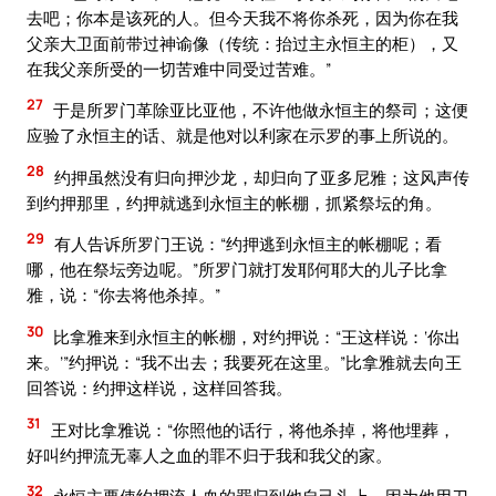
去吧；你本是该死的人。但今天我不将你杀死，因为你在我
父亲大卫面前带过神谕像（传统：抬过主永恒主的柜），又
在我父亲所受的一切苦难中同受过苦难。”
27
于是所罗门革除亚比亚他，不许他做永恒主的祭司；这便
应验了永恒主的话、就是他对以利家在示罗的事上所说的。
28
约押虽然没有归向押沙龙，却归向了亚多尼雅；这风声传
到约押那里，约押就逃到永恒主的帐棚，抓紧祭坛的角。
29
有人告诉所罗门王说：“约押逃到永恒主的帐棚呢；看
哪，他在祭坛旁边呢。”所罗门就打发耶何耶大的儿子比拿
雅，说：“你去将他杀掉。”
30
比拿雅来到永恒主的帐棚，对约押说：“王这样说：‘你出
来。’”约押说：“我不出去；我要死在这里。”比拿雅就去向王
回答说：约押这样说，这样回答我。
31
王对比拿雅说：“你照他的话行，将他杀掉，将他埋葬，
好叫约押流无辜人之血的罪不归于我和我父的家。
32