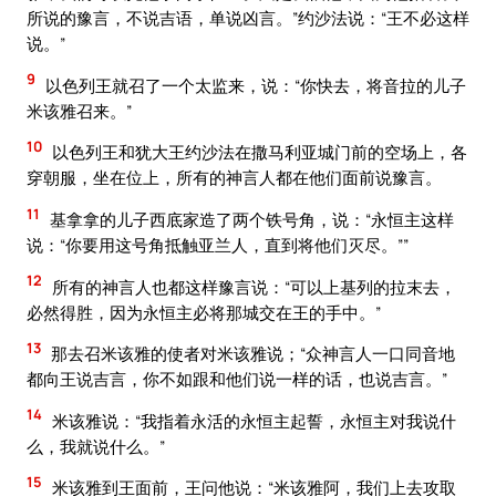
所说的豫言，不说吉语，单说凶言。”约沙法说：“王不必这样
说。”
9
以色列王就召了一个太监来，说：“你快去，将音拉的儿子
米该雅召来。”
10
以色列王和犹大王约沙法在撒马利亚城门前的空场上，各
穿朝服，坐在位上，所有的神言人都在他们面前说豫言。
11
基拿拿的儿子西底家造了两个铁号角，说：“永恒主这样
说：“你要用这号角抵触亚兰人，直到将他们灭尽。””
12
所有的神言人也都这样豫言说：“可以上基列的拉末去，
必然得胜，因为永恒主必将那城交在王的手中。”
13
那去召米该雅的使者对米该雅说；“众神言人一口同音地
都向王说吉言，你不如跟和他们说一样的话，也说吉言。”
14
米该雅说：“我指着永活的永恒主起誓，永恒主对我说什
么，我就说什么。”
15
米该雅到王面前，王问他说：“米该雅阿，我们上去攻取