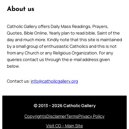
About us
Catholic Gallery offers Daily Mass Readings, Prayers,
Quotes, Bible Online, Yearly plan to read bible, Saint of the
day and much more. Kindly note that this site is maintained
by a small group of enthusiastic Catholics and this is not
from any Church or any Religious Organization. For any
queries contact us through the e-mail address given
below.
Contact us:
info@catholicgallery.org
© 2013 – 2026 Catholic Gallery
Copyrights
Disclaimer
Terms
Privacy Policy
Visit CG – Main Site