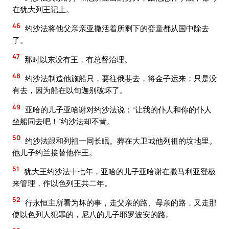
在犹大列王记上。
46
约沙法将他父亲亲亚撒活着所剩下的娈童都从国中除去
了。
47
那时以东没有王，有总督治理。
48
约沙法制造他施船只，要往俄斐去，将金子运来；只是没
有去，因为船在以旬迦别破坏了。
49
亚哈的儿子亚哈谢对约沙法说：“让我的仆人和你的仆人
坐船同去吧！”约沙法却不肯。
50
约沙法跟和列祖一同长眠。葬在大卫城他列祖的坟地里。
他儿子约兰接替他作王。
51
犹大王约沙法十七年，亚哈的儿子亚哈谢在撒马利亚登极
来管理，作以色列王共二年。
52
行永恒主所看为坏的事，走父亲的路、母亲的路，又走那
使以色列人犯罪的，尼八的儿子耶罗波安的路。