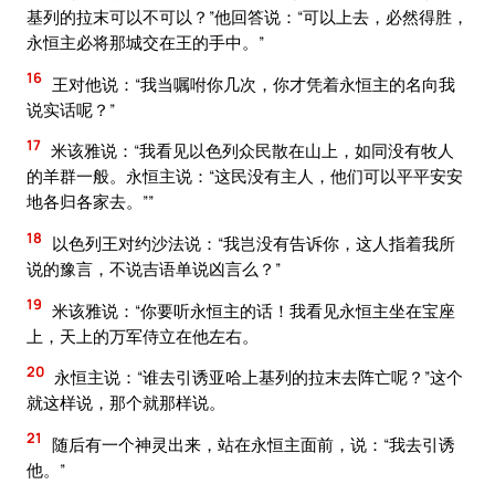
基列的拉末可以不可以？”他回答说：“可以上去，必然得胜，
永恒主必将那城交在王的手中。”
16
王对他说：“我当嘱咐你几次，你才凭着永恒主的名向我
说实话呢？”
17
米该雅说：“我看见以色列众民散在山上，如同没有牧人
的羊群一般。永恒主说：“这民没有主人，他们可以平平安安
地各归各家去。””
18
以色列王对约沙法说：“我岂没有告诉你，这人指着我所
说的豫言，不说吉语单说凶言么？”
19
米该雅说：“你要听永恒主的话！我看见永恒主坐在宝座
上，天上的万军侍立在他左右。
20
永恒主说：“谁去引诱亚哈上基列的拉末去阵亡呢？”这个
就这样说，那个就那样说。
21
随后有一个神灵出来，站在永恒主面前，说：“我去引诱
他。”