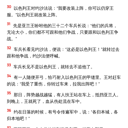
30
以色列王对约沙法说：“我要改装上阵，你可以仍穿王
服。”以色列王就改装上阵。
31
先是亚兰王吩咐他的三十二个车兵长说：“他们的兵将，
无论大小，你们都不可跟和他们争战，只要跟和以色列王争
战。”
32
车兵长看见约沙法，便说：“这必是以色列王！”就转过去
跟和他争战，约沙法便呼喊。
33
车兵长见不是以色列王，就转去不追他了。
34
有一人随便开弓，恰巧射入以色列王的甲缝里。王对赶车
的说：“我受了重伤，你转过车来，拉我出阵吧！”
35
那日，阵势越战越猛，有人扶王站在车上，抵挡亚兰人。
到晚上，王就死了，血从伤处流在车中。
36
约在日落的时候，有号令传遍军中，说：“各归本城，各
归本地吧！”
37