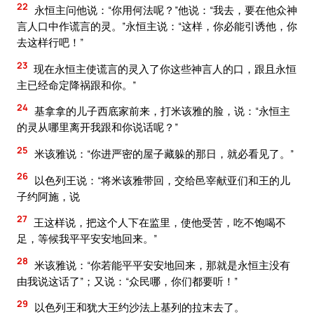
22
永恒主问他说：“你用何法呢？”他说：“我去，要在他众神
言人口中作谎言的灵。”永恒主说：“这样，你必能引诱他，你
去这样行吧！”
23
现在永恒主使谎言的灵入了你这些神言人的口，跟且永恒
主已经命定降祸跟和你。”
24
基拿拿的儿子西底家前来，打米该雅的脸，说：“永恒主
的灵从哪里离开我跟和你说话呢？”
25
米该雅说：“你进严密的屋子藏躲的那日，就必看见了。”
26
以色列王说：“将米该雅带回，交给邑宰献亚们和王的儿
子约阿施，说
27
王这样说，把这个人下在监里，使他受苦，吃不饱喝不
足，等候我平平安安地回来。”
28
米该雅说：“你若能平平安安地回来，那就是永恒主没有
由我说这话了”；又说：“众民哪，你们都要听！”
29
以色列王和犹大王约沙法上基列的拉末去了。