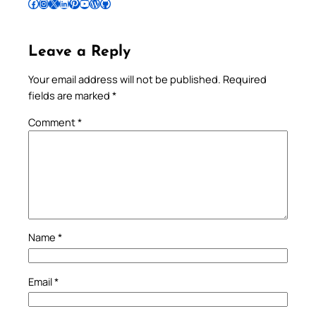
Follow Pradeep on Facebook
Follow Pradeep on Instagram
Follow Pradeep on X
Follow Pradeep on LinkedIn
Follow Pradeep on Pinterest
Subscribe to Pradeep’s Youtube Channel
Follow Pradeep on WordPress
Follow Pradeep on GitHub
Leave a Reply
Your email address will not be published.
Required
fields are marked
*
Comment
*
Name
*
Email
*