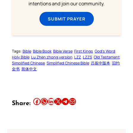
intentions and join our community.
SUBMIT PRAYER
Tags:
Bible
Bible Book
Bible Verse
First Kings
God’s Word
Holy Bible
Lu Zhen zhong version
LZZ
LZZS
Old Testament
Simplified Chinese
Simplified Chinese Bible
吕振中版本
旧约
全书
简体中文
Share this article on Facebook
Share this article on WhatsApp
Share this article on LinkedIn
Share this article on X
Share this article on Telegram
Email this Article
Share: