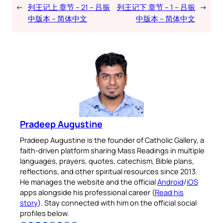
←
列王记上 章节 – 21 – 吕振
列王记下 章节 – 1 – 吕振
→
中版本 – 简体中文
中版本 – 简体中文
Pradeep Augustine
Pradeep Augustine is the founder of Catholic Gallery, a
faith-driven platform sharing Mass Readings in multiple
languages, prayers, quotes, catechism, Bible plans,
reflections, and other spiritual resources since 2013.
He manages the website and the official
Android
/
iOS
apps alongside his professional career (
Read his
story
). Stay connected with him on the official social
profiles below.