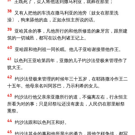
王既死了，众人将他送到撒马利亚，就葬在那里；
38
又有人把他的车洗在撒马利亚的池旁〔妓女在那里洗
澡〕，狗来舔他的血，正如永恒主所说的话。
39
亚哈其余的事，凡他所行的和他所修造的象牙宫，跟所建
筑的一切城邑，都写在以色列诸王记上。
40
亚哈跟和他列祖一同长眠。他儿子亚哈谢接替他作王。
41
以色列王亚哈第四年，亚撒的儿子约沙法登极来管理作了
犹大王。
42
约沙法登极来管理的时候年三十五岁，在耶路撒冷作王二
十五年。他母亲名叫阿苏巴，乃示利希的女儿。
43
约沙法行他父亲亲亚撒所行的道，不偏离左右，行永恒主
所看为对的事；只是邱祭坛还没有废去，人民仍在那里献祭
熏祭。
44
约沙法跟和以色列王和好。
45
约沙法其余的事和他所显出的勇力，跟他怎样争战，都写