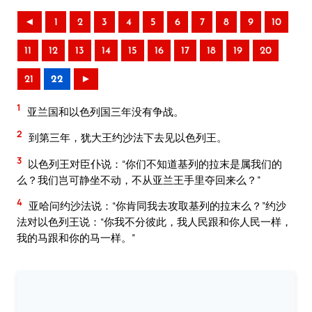
◄
1
2
3
4
5
6
7
8
9
10
11
12
13
14
15
16
17
18
19
20
21
22
►
1
亚兰国和以色列国三年没有争战。
2
到第三年，犹大王约沙法下去见以色列王。
3
以色列王对臣仆说：“你们不知道基列的拉末是属我们的
么？我们岂可静坐不动，不从亚兰王手里夺回来么？”
4
亚哈问约沙法说：“你肯同我去攻取基列的拉末么？”约沙
法对以色列王说：“你我不分彼此，我人民跟和你人民一样，
我的马跟和你的马一样。”