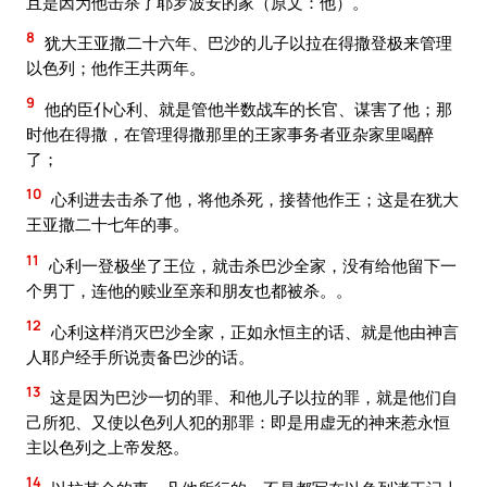
且是因为他击杀了耶罗波安的家（原文：他）。
8
犹大王亚撒二十六年、巴沙的儿子以拉在得撒登极来管理
以色列；他作王共两年。
9
他的臣仆心利、就是管他半数战车的长官、谋害了他；那
时他在得撒，在管理得撒那里的王家事务者亚杂家里喝醉
了；
10
心利进去击杀了他，将他杀死，接替他作王；这是在犹大
王亚撒二十七年的事。
11
心利一登极坐了王位，就击杀巴沙全家，没有给他留下一
个男丁，连他的赎业至亲和朋友也都被杀。。
12
心利这样消灭巴沙全家，正如永恒主的话、就是他由神言
人耶户经手所说责备巴沙的话。
13
这是因为巴沙一切的罪、和他儿子以拉的罪，就是他们自
己所犯、又使以色列人犯的那罪：即是用虚无的神来惹永恒
主以色列之上帝发怒。
14