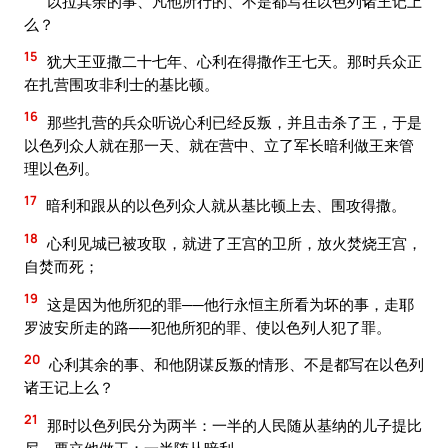
以拉其余的事、凡他所行的、不是都写在以色列诸王记上
么？
15
犹大王亚撒二十七年、心利在得撒作王七天。那时兵众正
在扎营围攻非利士的基比顿。
16
那些扎营的兵众听说心利已经反叛，并且击杀了王，于是
以色列众人就在那一天、就在营中、立了军长暗利做王来管
理以色列。
17
暗利和跟从的以色列众人就从基比顿上去、围攻得撒。
18
心利见城已被攻取，就进了王宫的卫所，放火焚烧王宫，
自焚而死；
19
这是因为他所犯的罪──他行永恒主所看为坏的事，走耶
罗波安所走的路──犯他所犯的罪、使以色列人犯了罪。
20
心利其余的事、和他阴谋反叛的情形、不是都写在以色列
诸王记上么？
21
那时以色列民分为两半：一半的人民随从基纳的儿子提比
尼，要立他做王；一半随从暗利。