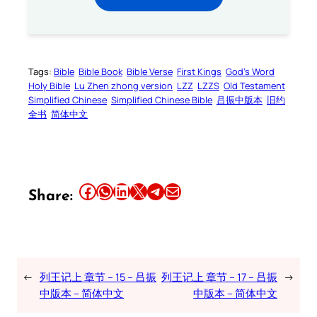
Tags:
Bible
Bible Book
Bible Verse
First Kings
God’s Word
Holy Bible
Lu Zhen zhong version
LZZ
LZZS
Old Testament
Simplified Chinese
Simplified Chinese Bible
吕振中版本
旧约
全书
简体中文
Share this article on Facebook
Share this article on WhatsApp
Share this article on LinkedIn
Share this article on X
Share this article on Telegram
Email this Article
Share:
←
列王记上 章节 – 15 – 吕振
列王记上 章节 – 17 – 吕振
→
中版本 – 简体中文
中版本 – 简体中文