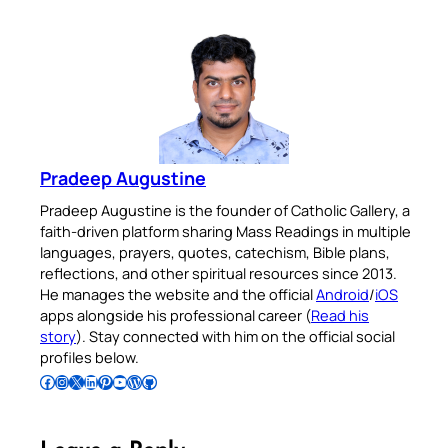
Pradeep Augustine
Pradeep Augustine is the founder of Catholic Gallery, a
faith-driven platform sharing Mass Readings in multiple
languages, prayers, quotes, catechism, Bible plans,
reflections, and other spiritual resources since 2013.
He manages the website and the official
Android
/
iOS
apps alongside his professional career (
Read his
story
). Stay connected with him on the official social
profiles below.
Follow Pradeep on Facebook
Follow Pradeep on Instagram
Follow Pradeep on X
Follow Pradeep on LinkedIn
Follow Pradeep on Pinterest
Subscribe to Pradeep’s Youtube Channel
Follow Pradeep on WordPress
Follow Pradeep on GitHub