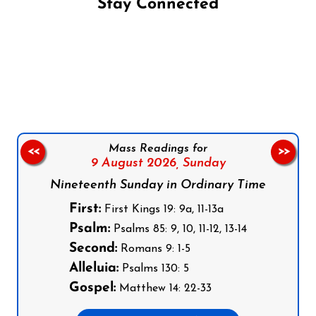
Stay Connected
Follow us on Facebook
Follow us on Instagram
Follow us on X
Subscribe to our YouTube Channel
Follow us on WhatsApp
Mass Readings for
<<
>>
9 August 2026,
Sunday
Nineteenth Sunday in Ordinary Time
First:
First Kings 19: 9a, 11-13a
Psalm:
Psalms 85: 9, 10, 11-12, 13-14
Second:
Romans 9: 1-5
Alleluia:
Psalms 130: 5
Gospel:
Matthew 14: 22-33