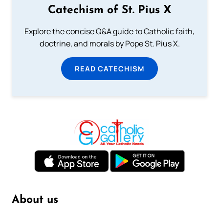
Catechism of St. Pius X
Explore the concise Q&A guide to Catholic faith,
doctrine, and morals by Pope St. Pius X.
READ CATECHISM
About us