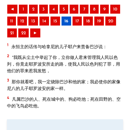
◄
1
2
3
4
5
6
7
8
9
10
11
12
13
14
15
16
17
18
19
20
21
22
►
1
永恒主的话传与哈拿尼的儿子耶户来责备巴沙说：
2
“我既从尘土中举起了你，立你做人君来管理我人民以色
列，你竟走耶罗波安所走的路，使我人民以色列犯了罪，用
他们的罪来惹我发怒，
3
那你就看吧，我一定烧除巴沙和他的家；我必使你的家像
尼八的儿子耶罗波安的家一样。
4
凡属巴沙的人、死在城中的、狗必吃他；死在田野的、空
中的飞鸟必吃他。