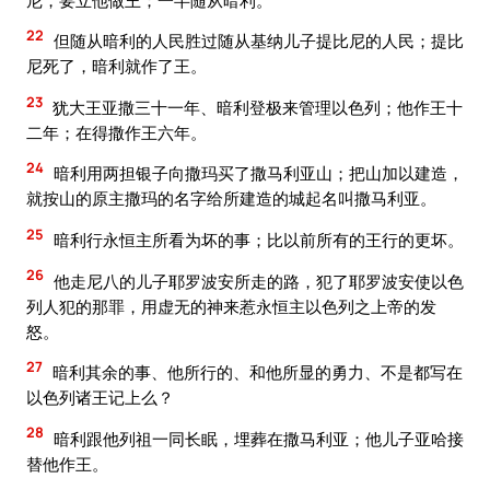
22
但随从暗利的人民胜过随从基纳儿子提比尼的人民；提比
尼死了，暗利就作了王。
23
犹大王亚撒三十一年、暗利登极来管理以色列；他作王十
二年；在得撒作王六年。
24
暗利用两担银子向撒玛买了撒马利亚山；把山加以建造，
就按山的原主撒玛的名字给所建造的城起名叫撒马利亚。
25
暗利行永恒主所看为坏的事；比以前所有的王行的更坏。
26
他走尼八的儿子耶罗波安所走的路，犯了耶罗波安使以色
列人犯的那罪，用虚无的神来惹永恒主以色列之上帝的发
怒。
27
暗利其余的事、他所行的、和他所显的勇力、不是都写在
以色列诸王记上么？
28
暗利跟他列祖一同长眠，埋葬在撒马利亚；他儿子亚哈接
替他作王。