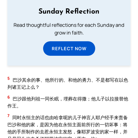
Sunday Reflection
Read thoughtful reflections for each Sunday and
grow in faith.
REFLECT NOW
5
巴沙其余的事、他所行的、和他的勇力、不是都写在以色
列诸王记上么？
6
巴沙跟他列祖一同长眠，埋葬在得撒；他儿子以拉接替他
作王。
7
同时永恒主的话也由哈拿呢的儿子神言人耶户经手来责备
巴沙和他的家，是因为他在永恒主面前所行的一切坏事：将
他的手所制作的去惹永恒主发怒，像耶罗波安的家一样，并