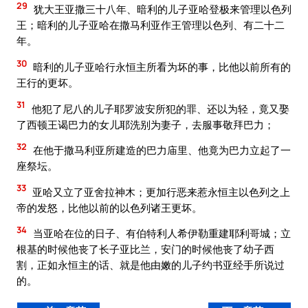
29
犹大王亚撒三十八年、暗利的儿子亚哈登极来管理以色列
王；暗利的儿子亚哈在撒马利亚作王管理以色列、有二十二
年。
30
暗利的儿子亚哈行永恒主所看为坏的事，比他以前所有的
王行的更坏。
31
他犯了尼八的儿子耶罗波安所犯的罪、还以为轻，竟又娶
了西顿王谒巴力的女儿耶洗别为妻子，去服事敬拜巴力；
32
在他于撒马利亚所建造的巴力庙里、他竟为巴力立起了一
座祭坛。
33
亚哈又立了亚舍拉神木；更加行恶来惹永恒主以色列之上
帝的发怒，比他以前的以色列诸王更坏。
34
当亚哈在位的日子、有伯特利人希伊勒重建耶利哥城；立
根基的时候他丧了长子亚比兰，安门的时候他丧了幼子西
割，正如永恒主的话、就是他由嫩的儿子约书亚经手所说过
的。