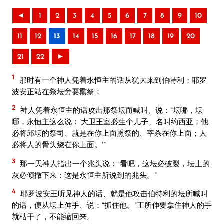
◄
1
2
3
4
5
6
7
8
9
10
11
12
13
14
15
16
17
18
19
20
21
22
►
1
那时有一个神人凭着永恒主的话从犹大来到伯特利；耶罗
波安正站在祭坛旁要熏祭；
2
神人凭着永恒主的话攻击那祭坛而喊叫、说：“坛哪，坛
哪，永恒主这么说：‘大卫王室必生个儿子、名叫约西亚；他
必将邱坛的祭司、就是在你上面熏祭的、宰杀在你上面；人
必将人的骨头烧在你上面。’”
3
那一天神人指出一个兆头说：“看吧，这坛必破裂，坛上的
灰必倾撒下来：这是永恒主所说到的兆头。”
4
耶罗波安王听见神人的话、就是他攻击伯特利的坛所喊叫
的话，便从坛上伸手、说：“抓住他。”王所伸要拿住神人的手
就枯干了，不能缩回来。