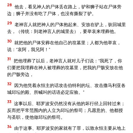
28
他去，看见神人的尸体丢在路上，驴和狮子站在尸体旁
边；狮子并没有吃了尸体，也没有撕裂了驴。
29
老神言人就把神人的尸体抱起来、安放在驴上，驮回城里
去，（传统：到老神言人的城里去），要举哀来埋葬他。
30
就把他的尸体安葬在他自己的坟墓里；人都为他举哀，
说：“哀阿，我兄阿！”
31
把他埋葬了以后，老神言人就对儿子们说：“我死了，你
们要把我埋葬在神人被埋葬的坟墓里，把我的尸骸安放在他
的尸骸旁边，
32
因为他凭着永恒主的话攻击伯特利的坛、攻击撒马利亚各
城邱坛的殿、所喊叫的话语必定应验。”
33
这事以后、耶罗波安仍然没有从他的坏行径上回转过来；
反而把平常范围内的人立为邱坛的祭司；凡愿意的、他都授
与圣职，使他做邱坛的祭司。
34
由于这事、耶罗波安的家就有了罪，以致永恒主要从地上