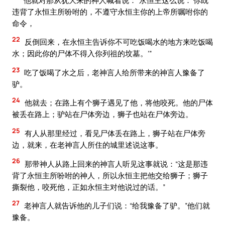
违背了永恒主所吩咐的，不遵守永恒主你的上帝所嘱咐你的
命令，
22
反倒回来，在永恒主告诉你不可吃饭喝水的地方来吃饭喝
水；因此你的尸体不得入你列祖的坟墓。’”
23
吃了饭喝了水之后，老神言人给所带来的神言人豫备了
驴。
24
他就去；在路上有个狮子遇见了他，将他咬死。他的尸体
被丢在路上；驴站在尸体旁边，狮子也站在尸体旁边。
25
有人从那里经过，看见尸体丢在路上，狮子站在尸体旁
边，就来，在老神言人所住的城里述说这事。
26
那带神人从路上回来的神言人听见这事就说：“这是那违
背了永恒主所吩咐的神人，所以永恒主把他交给狮子；狮子
撕裂他，咬死他，正如永恒主对他说过的话。”
27
老神言人就告诉他的儿子们说：“给我豫备了驴。”他们就
豫备。