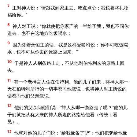
7
王对神人说：“请跟我到家里去、吃点点心；我也要将礼物
赐给你。”
8
神人对王说：“你就使把你家产的一半给了我，我也不同你
进去，也不在这地方吃饭喝水；
9
因为凭着永恒主的话、我是这样受吩咐说：‘你不可吃饭喝
水，也不可从你去的原路上回来。’”
10
于是神人从别条路上走，不从他到伯特利来的原路上回
去。
11
有一个老神言人住在伯特利。他的儿子们来，将神人那一
天在伯特利所行的一切事都向他叙说，也将神人对王所说的
话都向他们父亲叙说。
12
他们的父亲问他们说：“神人从哪一条路走了呢？”他的儿
子们就把从犹大来的神人所走的路指给他看（传统：看
见）。
13
他就对他的儿子们说：“给我豫备了驴”；他们把驴给他豫