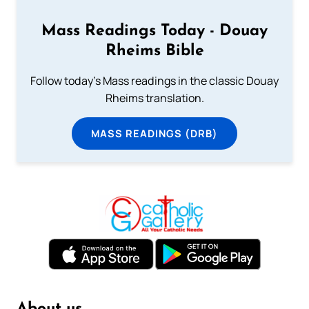
Mass Readings Today - Douay
Rheims Bible
Follow today's Mass readings in the classic Douay
Rheims translation.
MASS READINGS (DRB)