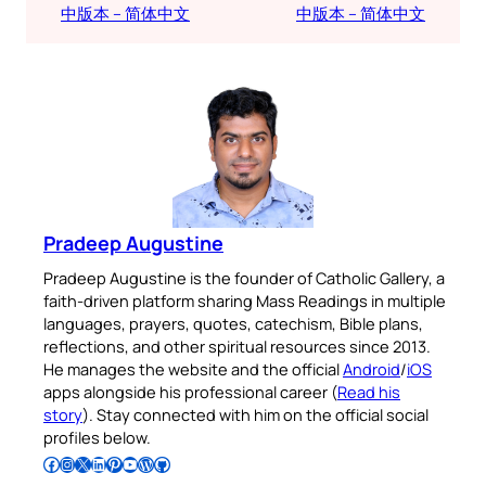
中版本 – 简体中文
中版本 – 简体中文
Pradeep Augustine
Pradeep Augustine is the founder of Catholic Gallery, a
faith-driven platform sharing Mass Readings in multiple
languages, prayers, quotes, catechism, Bible plans,
reflections, and other spiritual resources since 2013.
He manages the website and the official
Android
/
iOS
apps alongside his professional career (
Read his
story
). Stay connected with him on the official social
profiles below.
Follow Pradeep on Facebook
Follow Pradeep on Instagram
Follow Pradeep on X
Follow Pradeep on LinkedIn
Follow Pradeep on Pinterest
Subscribe to Pradeep’s Youtube Channel
Follow Pradeep on WordPress
Follow Pradeep on GitHub