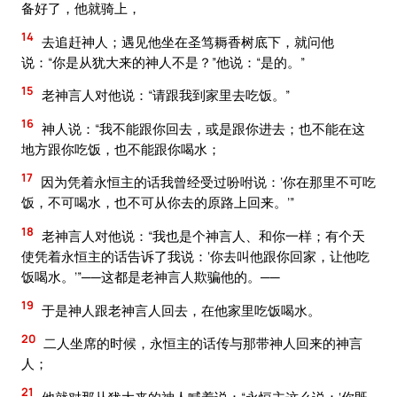
备好了，他就骑上，
14
去追赶神人；遇见他坐在圣笃耨香树底下，就问他
说：“你是从犹大来的神人不是？”他说：“是的。”
15
老神言人对他说：“请跟我到家里去吃饭。”
16
神人说：“我不能跟你回去，或是跟你进去；也不能在这
地方跟你吃饭，也不能跟你喝水；
17
因为凭着永恒主的话我曾经受过吩咐说：‘你在那里不可吃
饭，不可喝水，也不可从你去的原路上回来。’”
18
老神言人对他说：“我也是个神言人、和你一样；有个天
使凭着永恒主的话告诉了我说：‘你去叫他跟你回家，让他吃
饭喝水。’”──这都是老神言人欺骗他的。──
19
于是神人跟老神言人回去，在他家里吃饭喝水。
20
二人坐席的时候，永恒主的话传与那带神人回来的神言
人；
21
他就对那从犹大来的神人喊着说：“永恒主这么说：‘你既