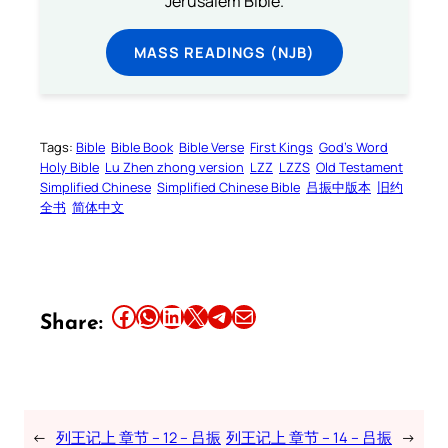
Jerusalem Bible.
MASS READINGS (NJB)
Tags:
Bible
Bible Book
Bible Verse
First Kings
God’s Word
Holy Bible
Lu Zhen zhong version
LZZ
LZZS
Old Testament
Simplified Chinese
Simplified Chinese Bible
吕振中版本
旧约
全书
简体中文
Share this article on Facebook
Share this article on WhatsApp
Share this article on LinkedIn
Share this article on X
Share this article on Telegram
Email this Article
Share:
←
列王记上 章节 – 12 – 吕振
列王记上 章节 – 14 – 吕振
→