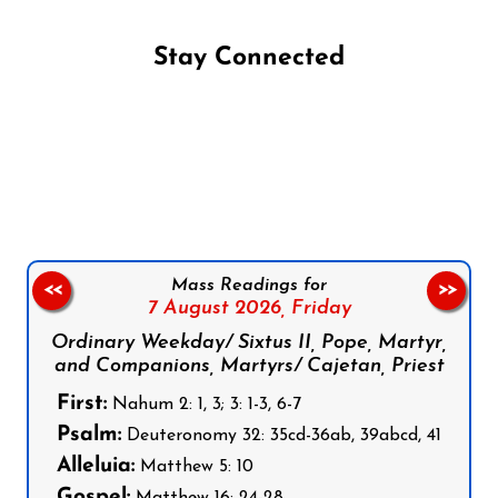
Stay Connected
Follow us on Facebook
Follow us on Instagram
Follow us on X
Subscribe to our YouTube Channel
Follow us on WhatsApp
Mass Readings for
<<
>>
7 August 2026,
Friday
Ordinary Weekday/ Sixtus II, Pope, Martyr,
and Companions, Martyrs/ Cajetan, Priest
First:
Nahum 2: 1, 3; 3: 1-3, 6-7
Psalm:
Deuteronomy 32: 35cd-36ab, 39abcd, 41
Alleluia:
Matthew 5: 10
Gospel:
Matthew 16: 24-28