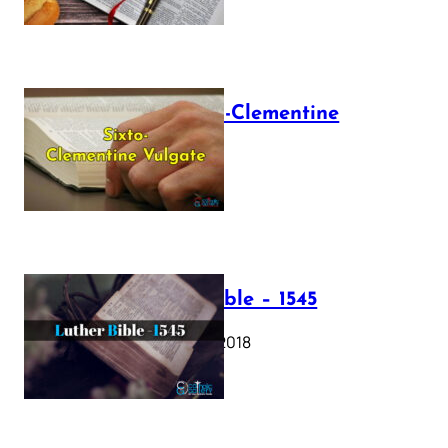
The Sixto-Clementine
Vulgate
July 12, 2025
Luther Bible – 1545
October 17, 2018