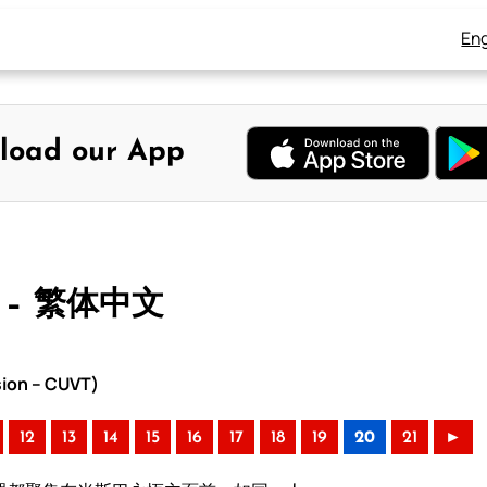
Eng
load our App
 – 繁体中文
sion – CUVT)
12
13
14
15
16
17
18
19
20
21
►