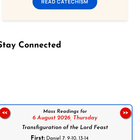
READ CATECHISM
Stay Connected
on Facebook
Follow us on Instagram
Follow us on X
Subscribe to our YouTube Channel
Follow us on WhatsApp
Mass Readings for
<<
>>
6 August 2026,
Thursday
Transfiguration of the Lord Feast
First:
Daniel 7: 9-10, 13-14