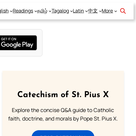
lish
Readings
தமிழ்
Tagalog
Latin
中文
More
Catechism of St. Pius X
Explore the concise Q&A guide to Catholic
faith, doctrine, and morals by Pope St. Pius X.