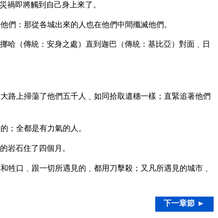
災禍即將觸到自己身上來了。
他們：那從各城出來的人也在他們中間殲滅他們。
挪哈（傳統：安身之處）直到迦巴（傳統：基比亞）對面﹑日
大路上掃蕩了他們五千人﹑如同拾取遺穗一樣；直緊追著他們
刀的；全都是有力氣的人。
的岩石住了四個月。
和牲口﹑跟一切所遇見的﹑都用刀擊殺；又凡所遇見的城市﹑
下一章節 ►