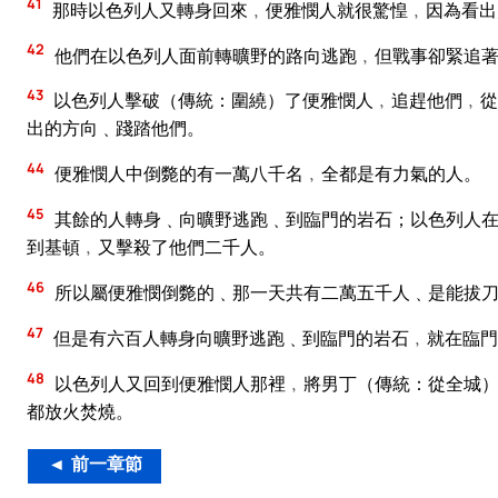
41
那時以色列人又轉身回來﹐便雅憫人就很驚惶﹐因為看出
42
他們在以色列人面前轉曠野的路向逃跑﹐但戰事卻緊追著
43
以色列人擊破（傳統：圍繞）了便雅憫人﹐追趕他們﹐從
出的方向﹑踐踏他們。
44
便雅憫人中倒斃的有一萬八千名﹐全都是有力氣的人。
45
其餘的人轉身﹑向曠野逃跑﹑到臨門的岩石；以色列人在
到基頓﹐又擊殺了他們二千人。
46
所以屬便雅憫倒斃的﹑那一天共有二萬五千人﹑是能拔
47
但是有六百人轉身向曠野逃跑﹑到臨門的岩石﹐就在臨門
48
以色列人又回到便雅憫人那裡﹐將男丁（傳統：從全城）
都放火焚燒。
◄ 前一章節