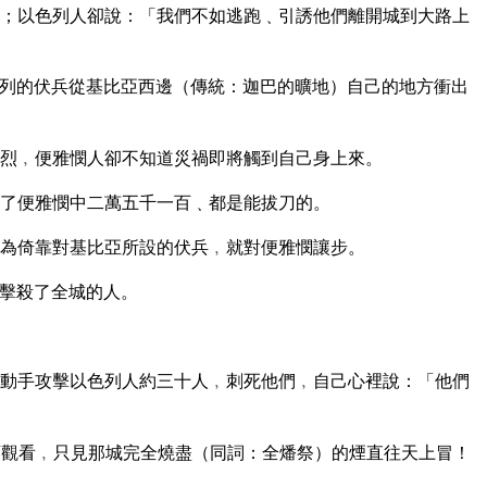
；以色列人卻說：「我們不如逃跑﹑引誘他們離開城到大路上
列的伏兵從基比亞西邊（傳統：迦巴的曠地）自己的地方衝出
烈﹐便雅憫人卻不知道災禍即將觸到自己身上來。
了便雅憫中二萬五千一百﹑都是能拔刀的。
為倚靠對基比亞所設的伏兵﹐就對便雅憫讓步。
擊殺了全城的人。
動手攻擊以色列人約三十人﹐刺死他們﹐自己心裡說：「他們
觀看﹐只見那城完全燒盡（同詞：全燔祭）的煙直往天上冒！