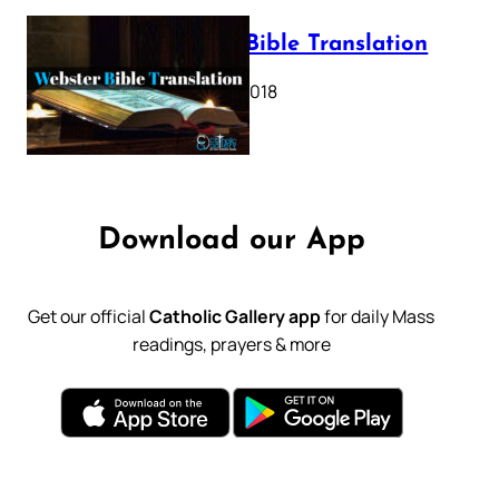
Webster Bible Translation
October 11, 2018
Download our App
Get our official
Catholic Gallery app
for daily Mass
readings, prayers & more