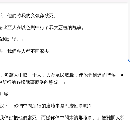
我；他們將我的妾強姦致死。
基比亞人在以色列中行了罪大惡極的醜事。
論和計謀。」
去；我們各人都不回家去。
﹐每萬人中取一千人﹐去為眾民取糧﹐使他們到達的時候﹑可
中所行的各樣醜事應受的懲罰。」
那城。
說：「你們中間所行的這壞事是怎麼回事呢？
我們好把他們處死﹐而從你們中間肅清那壞事。」便雅憫人卻