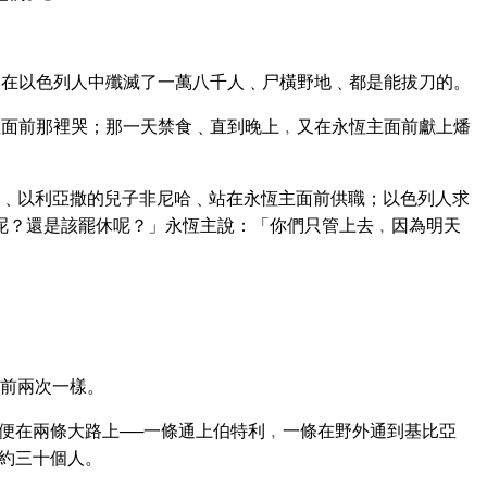
在以色列人中殲滅了一萬八千人﹑尸橫野地﹑都是能拔刀的。
面前那裡哭；那一天禁食﹑直到晚上﹐又在永恆主面前獻上燔
﹑以利亞撒的兒子非尼哈﹑站在永恆主面前供職；以色列人求
呢？還是該罷休呢？」永恆主說：「你們只管上去﹐因為明天
前兩次一樣。
便在兩條大路上──一條通上伯特利﹐一條在野外通到基比亞
約三十個人。