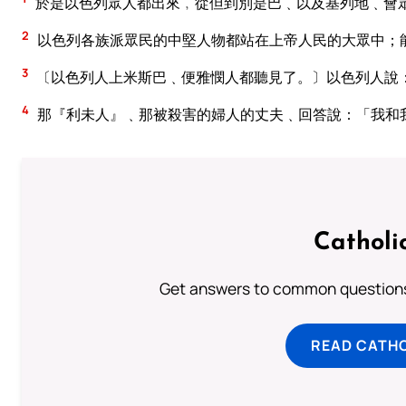
於是以色列眾人都出來﹐從但到別是巴﹑以及基列地﹑會
2
以色列各族派眾民的中堅人物都站在上帝人民的大眾中；
3
〔以色列人上米斯巴﹑便雅憫人都聽見了。〕以色列人說
4
那『利未人』﹑那被殺害的婦人的丈夫﹑回答說：「我和
Catholi
Get answers to common questions 
READ CATH