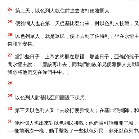
24
第二天﹑以色列人就住前進去攻打便雅憫人。
25
便雅憫人也在第二天從基比亞出來﹐對以色列人接戰﹐又
26
以色列眾人﹑就是眾民﹑便上去到了伯特利﹐坐在永恆主
祭和平安祭。
27
當那些日子﹑上帝的約櫃在那裡；那些日子﹑亞倫的孫子
問永恆主說：「應該再出去﹑同我們的族弟兄便雅憫人交戰
我必將他們交在你們手中。」
28
29
以色列人對基比亞四圍設下伏兵。
30
第三天以色列人又上去攻打便雅憫人；在基比亞擺陣﹐和
31
便雅憫人也出來對以色列民接戰；他們被引誘離開了城﹐
──像前兩次一樣﹐動手擊殺了一些以色列民﹐刺死以色列中