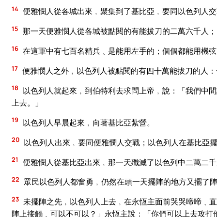
14
便雅憫人從各城出來﹐聚集到了基比亞﹐要同以色列人交
15
那一天便雅憫人從各城被點閱的有能拔刀的二萬六千人；
16
在這軍中有七百名精兵﹑是能用左手的；個個都能用機弦
17
便雅憫人之外﹐以色列人被點閱的有四十萬能拔刀的人：
18
以色列人就起來﹐到伯特利去求問上帝﹐說：「我們中間
上去。」
19
以色列人早晨起來﹐向著基比亞紮營。
20
以色列人出來﹐要同便雅憫人交戰；以色列人在基比亞
21
便雅憫人從基比亞出來﹐那一天殲滅了以色列中二萬二千
22
眾民以色列人都奮勇﹐仍然在頭一天擺陣的地方又擺了
23
未擺陣之先﹐以色列人上去﹐在永恆主面前哭哭啼啼﹑直
陣上接觸﹑可以不可以？」永恆主說：「你們可以上去攻打