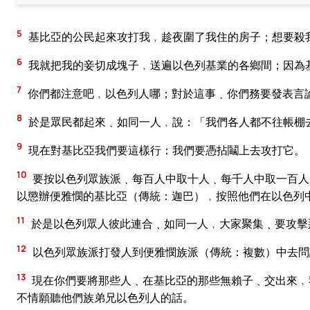
5
基比亞的公民起來攻打我﹐趁夜圍了我住的房子；想要殺
6
我就把我的妾切成塊子﹐送遍以色列基業的各鄉間；因為
7
你們都注意吧﹐以色列人哪；對於這事﹑你們務要發表言
8
於是眾民都起來﹑如同一人﹐說：「我們各人都不往帳棚
9
現在對基比亞我們要這樣行：我們要憑拈鬮上去攻打它。
10
要按以色列眾族派﹑每百人中取十人﹑每千人中取一百人
以懲辦便雅憫的基比亞（傳統：迦巴）﹐按照他們在以色列
11
於是以色列眾人彼此連合﹑如同一人﹐大家聚集﹑要攻擊
12
以色列眾族派打發人到便雅憫族派（傳統：複數）中去問
13
現在你們要將那些人﹑在基比亞的那些無賴子﹑交出來﹐
不情願聽他們族弟兄以色列人的話。