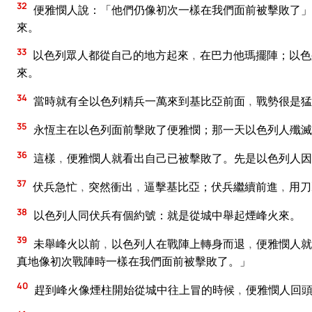
32
便雅憫人說：「他們仍像初次一樣在我們面前被擊敗了」
來。
33
以色列眾人都從自己的地方起來﹐在巴力他瑪擺陣；以色
來。
34
當時就有全以色列精兵一萬來到基比亞前面﹐戰勢很是猛
35
永恆主在以色列面前擊敗了便雅憫；那一天以色列人殲滅
36
這樣﹐便雅憫人就看出自己已被擊敗了。先是以色列人因
37
伏兵急忙﹐突然衝出﹐逼擊基比亞；伏兵繼續前進﹐用刀
38
以色列人同伏兵有個約號：就是從城中舉起煙峰火來。
39
未舉峰火以前﹐以色列人在戰陣上轉身而退﹐便雅憫人就
真地像初次戰陣時一樣在我們面前被擊敗了。」
40
趕到峰火像煙柱開始從城中往上冒的時候﹐便雅憫人回頭