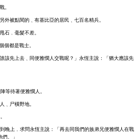
戰。
另外被點閱的﹑有基比亞的居民﹑七百名精兵。
甩石﹐毫髮不差。
個個都是戰士。
誰該先上去﹑同便雅憫人交戰呢？」永恆主說：「猶大應該先
擺陣等待著便雅憫人。
人﹑尸橫野地。
陣。
到晚上﹐求問永恆主說：「再去同我們的族弟兄便雅憫人在戰
他們。」