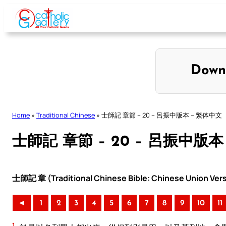
Skip
to
content
Down
Home
»
Traditional Chinese
»
士師記 章節 – 20 – 呂振中版本 – 繁体中文
士師記 章節 – 20 – 呂振中版本
士師記 章 (Traditional Chinese Bible: Chinese Union Ver
◄
1
2
3
4
5
6
7
8
9
10
11
1