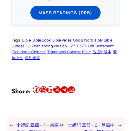
MASS READINGS (DRB)
Tags:
Bible
Bible Book
Bible Verse
God’s Word
Holy Bible
Judges
Lu Zhen zhong version
LZZ
LZZT
Old Testament
Traditional Chinese
Traditional Chinese Bible
呂振中版本
繁
体中文
舊約全書
Share this article on Facebook
Share this article on WhatsApp
Share this article on LinkedIn
Share this article on X
Share this article on Telegram
Email this Article
Share:
←
士師記 章節 – 4 – 呂振中
士師記 章節 – 6 – 呂振中
→