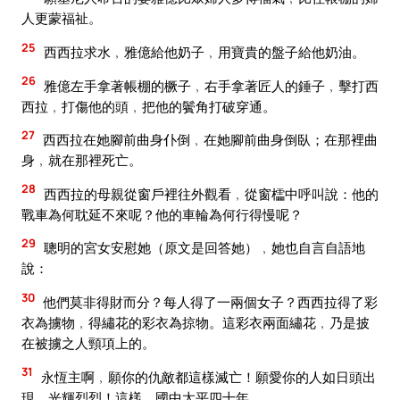
人更蒙福祉。
25
西西拉求水﹐雅億給他奶子﹐用寶貴的盤子給他奶油。
26
雅億左手拿著帳棚的橛子﹐右手拿著匠人的錘子﹐擊打西
西拉﹐打傷他的頭﹐把他的鬢角打破穿通。
27
西西拉在她腳前曲身仆倒﹐在她腳前曲身倒臥；在那裡曲
身﹐就在那裡死亡。
28
西西拉的母親從窗戶裡往外觀看﹐從窗櫺中呼叫說：他的
戰車為何耽延不來呢？他的車輪為何行得慢呢？
29
聰明的宮女安慰她（原文是回答她）﹐她也自言自語地
說：
30
他們莫非得財而分？每人得了一兩個女子？西西拉得了彩
衣為擄物﹐得繡花的彩衣為掠物。這彩衣兩面繡花﹐乃是披
在被擄之人頸項上的。
31
永恆主啊﹐願你的仇敵都這樣滅亡！願愛你的人如日頭出
現﹐光輝烈烈！這樣﹐國中太平四十年。