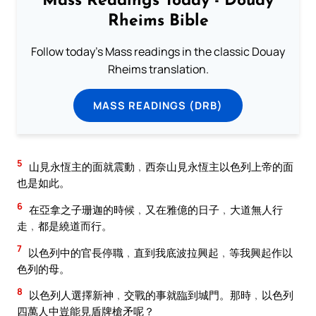
Mass Readings Today - Douay
Rheims Bible
Follow today's Mass readings in the classic Douay
Rheims translation.
MASS READINGS (DRB)
5
山見永恆主的面就震動﹐西奈山見永恆主以色列上帝的面
也是如此。
6
在亞拿之子珊迦的時候﹐又在雅億的日子﹐大道無人行
走﹐都是繞道而行。
7
以色列中的官長停職﹐直到我底波拉興起﹐等我興起作以
色列的母。
8
以色列人選擇新神﹐交戰的事就臨到城門。那時﹐以色列
四萬人中豈能見盾牌槍矛呢？