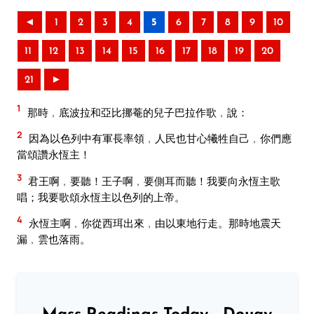
◄
1
2
3
4
5
6
7
8
9
10
11
12
13
14
15
16
17
18
19
20
21
►
1
那時﹐底波拉和亞比挪菴的兒子巴拉作歌﹐說：
2
因為以色列中有軍長率領﹐人民也甘心犧牲自己﹐你們應
當頌讚永恆主！
3
君王啊﹐要聽！王子啊﹐要側耳而聽！我要向永恆主歌
唱；我要歌頌永恆主以色列的上帝。
4
永恆主啊﹐你從西珥出來﹐由以東地行走。那時地震天
漏﹐雲也落雨。