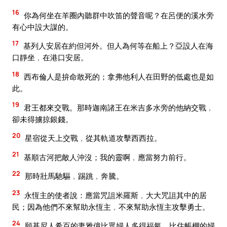
16
你為何坐在羊圈內聽群中吹笛的聲音呢？在呂便的溪水旁
有心中設大謀的。
17
基列人安居在約但河外。但人為何等在船上？亞設人在海
口靜坐﹐在港口安居。
18
西布倫人是拚命敢死的；拿弗他利人在田野的低處也是如
此。
19
君王都來交戰。那時迦南諸王在米吉多水旁的他納交戰﹐
卻未得擄掠銀錢。
20
星宿從天上交戰﹐從其軌道攻擊西西拉。
21
基順古河把敵人沖沒；我的靈啊﹐應當努力前行。
22
那時壯馬馳驅﹐踢跳﹐奔騰。
23
永恆主的使者說：應當咒詛米羅斯﹐大大咒詛其中的居
民；因為他們不來幫助永恆主﹐不來幫助永恆主攻擊勇士。
24
願基尼人希百的妻雅億比眾婦人多得福氣﹐比住帳棚的婦