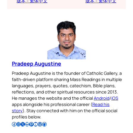
版本 – 繁体中文
版本 – 繁体中文
Pradeep Augustine
Pradeep Augustine is the founder of Catholic Gallery, a
faith-driven platform sharing Mass Readings in multiple
languages, prayers, quotes, catechism, Bible plans,
reflections, and other spiritual resources since 2013.
He manages the website and the official
Android
/
iOS
apps alongside his professional career (
Read his
story
). Stay connected with him on the official social
profiles below.
Follow Pradeep on Facebook
Follow Pradeep on Instagram
Follow Pradeep on X
Follow Pradeep on LinkedIn
Follow Pradeep on Pinterest
Subscribe to Pradeep’s Youtube Channel
Follow Pradeep on WordPress
Follow Pradeep on GitHub