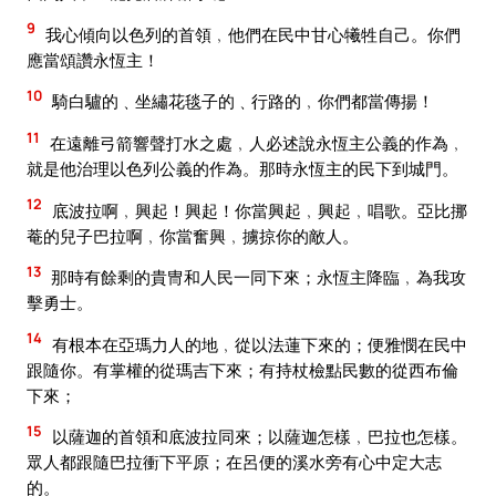
9
我心傾向以色列的首領﹐他們在民中甘心犧牲自己。你們
應當頌讚永恆主！
10
騎白驢的﹑坐繡花毯子的﹑行路的﹐你們都當傳揚！
11
在遠離弓箭響聲打水之處﹐人必述說永恆主公義的作為﹐
就是他治理以色列公義的作為。那時永恆主的民下到城門。
12
底波拉啊﹐興起！興起！你當興起﹐興起﹐唱歌。亞比挪
菴的兒子巴拉啊﹐你當奮興﹐擄掠你的敵人。
13
那時有餘剩的貴冑和人民一同下來；永恆主降臨﹐為我攻
擊勇士。
14
有根本在亞瑪力人的地﹐從以法蓮下來的；便雅憫在民中
跟隨你。有掌權的從瑪吉下來；有持杖檢點民數的從西布倫
下來；
15
以薩迦的首領和底波拉同來；以薩迦怎樣﹐巴拉也怎樣。
眾人都跟隨巴拉衝下平原；在呂便的溪水旁有心中定大志
的。