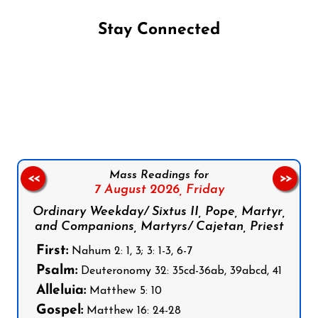
Stay Connected
Follow us on Facebook
Follow us on Instagram
Follow us on X
Subscribe to our YouTube Channel
Follow us on WhatsApp
Mass Readings for
<<
>>
7 August 2026,
Friday
Ordinary Weekday/ Sixtus II, Pope, Martyr,
and Companions, Martyrs/ Cajetan, Priest
First:
Nahum 2: 1, 3; 3: 1-3, 6-7
Psalm:
Deuteronomy 32: 35cd-36ab, 39abcd, 41
Alleluia:
Matthew 5: 10
Gospel:
Matthew 16: 24-28