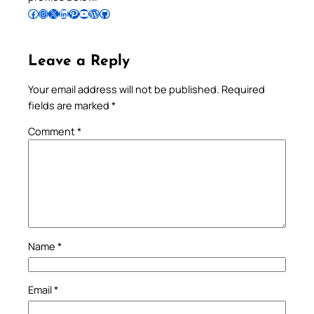
Follow Pradeep on Facebook
Follow Pradeep on Instagram
Follow Pradeep on X
Follow Pradeep on LinkedIn
Follow Pradeep on Pinterest
Subscribe to Pradeep’s Youtube Channel
Follow Pradeep on WordPress
Follow Pradeep on GitHub
Leave a Reply
Your email address will not be published.
Required
fields are marked
*
Comment
*
Name
*
Email
*