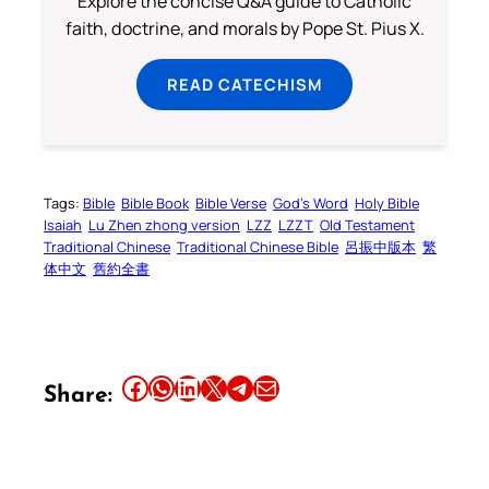
Explore the concise Q&A guide to Catholic
faith, doctrine, and morals by Pope St. Pius X.
READ CATECHISM
Tags:
Bible
Bible Book
Bible Verse
God’s Word
Holy Bible
Isaiah
Lu Zhen zhong version
LZZ
LZZT
Old Testament
Traditional Chinese
Traditional Chinese Bible
呂振中版本
繁
体中文
舊約全書
Share this article on Facebook
Share this article on WhatsApp
Share this article on LinkedIn
Share this article on X
Share this article on Telegram
Email this Article
Share: