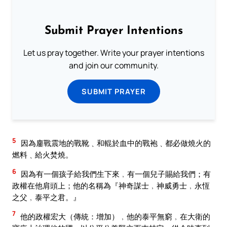
Submit Prayer Intentions
Let us pray together. Write your prayer intentions
and join our community.
SUBMIT PRAYER
5
因為鏖戰震地的戰靴﹑和輥於血中的戰袍﹑都必做燒火的
燃料﹑給火焚燒。
6
因為有一個孩子給我們生下來﹐有一個兒子賜給我們；有
政權在他肩頭上；他的名稱為『神奇謀士﹐神威勇士﹐永恆
之父﹐泰平之君。』
7
他的政權宏大（傳統：增加）﹐他的泰平無窮﹐在大衛的