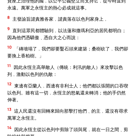
寶座上治理他的國﹐以公平公義堅立而支持它﹐從今時直到
永遠。萬軍之永恆主的熱心必成就這事。
8
主發諭旨譴責雅各家﹐譴責落在以色列家身上﹐
9
直到這眾民都體驗到﹐以法蓮和撒瑪利亞的居民都明白；
因為他們憑驕傲﹑憑自大之心而說：
10
「磚墻塌了﹐我們卻要鑿石頭來建築；桑樹砍了﹐我們卻
要換上香柏樹。」
11
因此永恆主高舉敵人（傳統：利汛的敵人）來攻擊以色
列﹐激動以色列的仇敵：
12
東邊有亞蘭人﹐西邊有非利士人；他們都以張開的口吞喫
以色列。雖有這一切﹐永恆主的怒氣還未轉消；他的手仍然
伸著。
13
這人民還沒有回轉來歸向那擊打他們﹑的主﹐還沒有尋求
萬軍之永恆主。
14
因此永恆主從以色列中剪除了頭與尾﹐就在一日之間﹑剪