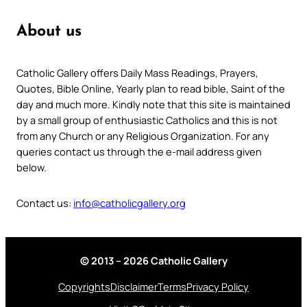
About us
Catholic Gallery offers Daily Mass Readings, Prayers,
Quotes, Bible Online, Yearly plan to read bible, Saint of the
day and much more. Kindly note that this site is maintained
by a small group of enthusiastic Catholics and this is not
from any Church or any Religious Organization. For any
queries contact us through the e-mail address given
below.
Contact us:
info@catholicgallery.org
© 2013 – 2026 Catholic Gallery
Copyrights
Disclaimer
Terms
Privacy Policy