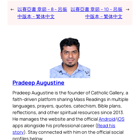
←
以賽亞書 章節 – 8 – 呂振
以賽亞書 章節 – 10 – 呂振
→
中版本 – 繁体中文
中版本 – 繁体中文
Pradeep Augustine
Pradeep Augustine is the founder of Catholic Gallery, a
faith-driven platform sharing Mass Readings in multiple
languages, prayers, quotes, catechism, Bible plans,
reflections, and other spiritual resources since 2013.
He manages the website and the official
Android
/
iOS
apps alongside his professional career (
Read his
story
). Stay connected with him on the official social
profiles below.