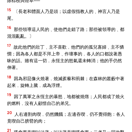
除棕枝與燈草──
15
〔長老和體面人乃是頭；以虛假指教人的﹑神言人乃是
尾。
16
那些領導這人民的﹑使他們走錯了路；那些被領導的﹑都
混混亂亂。〕
17
故此他們的壯丁﹑主不喜歡﹐他們的的孤兒寡婦﹑主不憐
憫；因為各人都是不拜上帝﹑作壞事的﹐各人的口都說著愚
昧的話。雖有這一切﹐永恆主的怒氣還未轉消；他的手仍然
伸著。
18
因為邪惡像火燒著﹐燒滅蒺藜和荊棘；在森林的叢藪中著
起來﹐旋轉上騰﹐成為浮煙。
19
因了萬軍之永恆主的暴怒﹑地都被燒燬；人民都成了燒火
的燃料﹐沒有人顧惜自己的弟兄。
20
人右邊割肉喫﹐仍然饑餓；左邊吞喫﹐仍不覺得飽：各人
竟喫自己膀臂的肉；
21
瑪拿西吞喫以法蓮；以法蓮吞喫瑪拿西；二者又一同攻擊