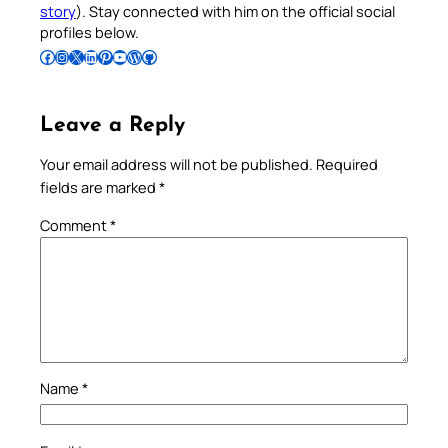
story
). Stay connected with him on the official social
profiles below.
Follow Pradeep on Facebook
Follow Pradeep on Instagram
Follow Pradeep on X
Follow Pradeep on LinkedIn
Follow Pradeep on Pinterest
Subscribe to Pradeep’s Youtube Channel
Follow Pradeep on WordPress
Follow Pradeep on GitHub
Leave a Reply
Your email address will not be published.
Required
fields are marked
*
Comment
*
Name
*