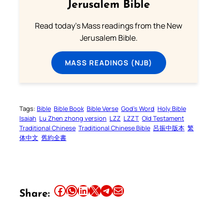
Jerusalem Bible
Read today's Mass readings from the New
Jerusalem Bible.
MASS READINGS (NJB)
Tags:
Bible
Bible Book
Bible Verse
God’s Word
Holy Bible
Isaiah
Lu Zhen zhong version
LZZ
LZZT
Old Testament
Traditional Chinese
Traditional Chinese Bible
呂振中版本
繁
体中文
舊約全書
Share this article on Facebook
Share this article on WhatsApp
Share this article on LinkedIn
Share this article on X
Share this article on Telegram
Email this Article
Share: