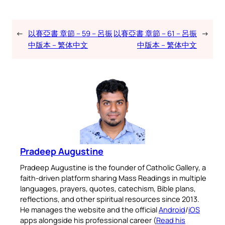
←
以賽亞書 章節 – 59 – 呂振
以賽亞書 章節 – 61 – 呂振
→
中版本 – 繁体中文
中版本 – 繁体中文
Pradeep Augustine
Pradeep Augustine is the founder of Catholic Gallery, a
faith-driven platform sharing Mass Readings in multiple
languages, prayers, quotes, catechism, Bible plans,
reflections, and other spiritual resources since 2013.
He manages the website and the official
Android
/
iOS
apps alongside his professional career (
Read his