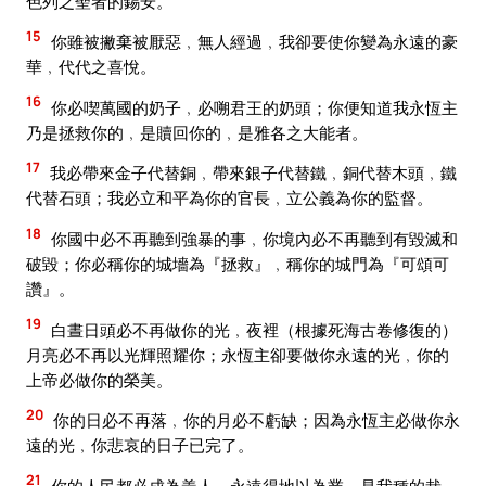
色列之聖者的錫安。
15
你雖被撇棄被厭惡﹐無人經過﹐我卻要使你變為永遠的豪
華﹐代代之喜悅。
16
你必喫萬國的奶子﹐必嗍君王的奶頭；你便知道我永恆主
乃是拯救你的﹐是贖回你的﹐是雅各之大能者。
17
我必帶來金子代替銅﹐帶來銀子代替鐵﹐銅代替木頭﹐鐵
代替石頭；我必立和平為你的官長﹐立公義為你的監督。
18
你國中必不再聽到強暴的事﹐你境內必不再聽到有毀滅和
破毀；你必稱你的城墻為『拯救』﹐稱你的城門為『可頌可
讚』。
19
白晝日頭必不再做你的光﹐夜裡（根據死海古卷修復的）
月亮必不再以光輝照耀你；永恆主卻要做你永遠的光﹐你的
上帝必做你的榮美。
20
你的日必不再落﹐你的月必不虧缺；因為永恆主必做你永
遠的光﹐你悲哀的日子已完了。
21
你的人民都必成為義人﹐永遠得地以為業﹐是我種的栽