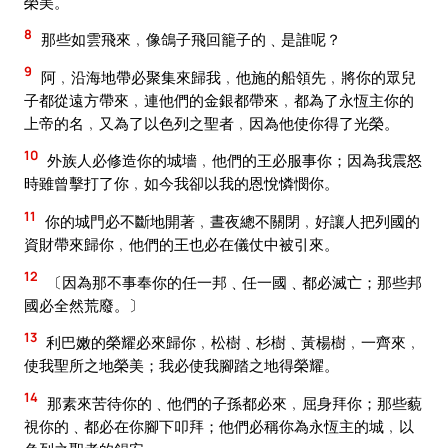
榮美。
8
那些如雲飛來﹐像鴿子飛回籠子的﹑是誰呢？
9
阿﹐沿海地帶必聚集來歸我﹐他施的船領先﹐將你的眾兒
子都從遠方帶來﹐連他們的金銀都帶來﹐都為了永恆主你的
上帝的名﹐又為了以色列之聖者﹐因為他使你得了光榮。
10
外族人必修造你的城墻﹐他們的王必服事你；因為我震怒
時雖曾擊打了你﹐如今我卻以我的恩悅憐憫你。
11
你的城門必不斷地開著﹐晝夜總不關閉﹐好讓人把列國的
資財帶來歸你﹐他們的王也必在儀仗中被引來。
12
〔因為那不事奉你的任一邦﹑任一國﹑都必滅亡；那些邦
國必全然荒廢。〕
13
利巴嫩的榮耀必來歸你﹐松樹﹑杉樹﹑黃楊樹﹐一齊來﹐
使我聖所之地榮美；我必使我腳踏之地得榮耀。
14
那素來苦待你的﹑他們的子孫都必來﹐屈身拜你；那些藐
視你的﹑都必在你腳下叩拜；他們必稱你為永恆主的城﹐以