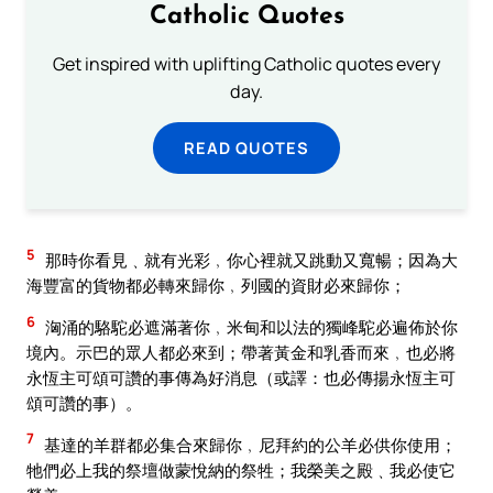
Catholic Quotes
Get inspired with uplifting Catholic quotes every
day.
READ QUOTES
5
那時你看見﹑就有光彩﹐你心裡就又跳動又寬暢；因為大
海豐富的貨物都必轉來歸你﹐列國的資財必來歸你；
6
洶涌的駱駝必遮滿著你﹐米甸和以法的獨峰駝必遍佈於你
境內。示巴的眾人都必來到；帶著黃金和乳香而來﹐也必將
永恆主可頌可讚的事傳為好消息（或譯：也必傳揚永恆主可
頌可讚的事）。
7
基達的羊群都必集合來歸你﹐尼拜約的公羊必供你使用；
牠們必上我的祭壇做蒙悅納的祭牲；我榮美之殿﹑我必使它