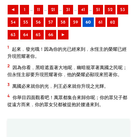
..
..
..
..
..
◄
1
11
21
31
41
51
52
53
54
55
56
57
58
59
60
61
62
63
64
65
66
►
1
起來﹐發光哦！因為你的光已經來到﹐永恆主的榮耀已經
升現照耀著你。
2
因為你看﹐黑暗遮蓋著大地呢﹐幽暗籠罩著萬國之民呢；
但永恆主卻要升現照耀著你﹐他的榮耀必顯現來照著你。
3
萬國必來就你的光﹐列王必來就你升現之光輝。
4
你舉目四面觀看吧！萬眾都集合來歸你呢；你的眾兒子都
從遠方而來﹐你的眾女兒都被提抱於腰邊來到。