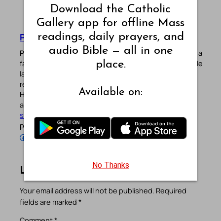
Download the Catholic
Gallery app for offline Mass
readings, daily prayers, and
Pradeep Augustine
audio Bible — all in one
Pradeep Augustine is the founder of Catholic Gallery, a
faith-driven platform sharing Mass Readings in multiple
place.
languages, prayers, quotes, catechism, Bible plans,
reflections, and other spiritual resources since 2013.
Available on:
He manages the website and the official
Android
/
iOS
apps alongside his professional career (
Read his
story
). Stay connected with him on the official social
profiles below.
Follow Pradeep on Facebook
Follow Pradeep on Instagram
Follow Pradeep on X
Follow Pradeep on LinkedIn
Follow Pradeep on Pinterest
Subscribe to Pradeep’s Youtube Channel
Follow Pradeep on WordPress
Follow Pradeep on GitHub
No Thanks
Leave a Reply
Your email address will not be published.
Required
fields are marked
*
Comment
*