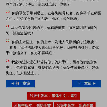
呢？誰安慰（傳統：我怎樣安慰）你呢？
20
你的眾兒子暈倒過去﹐在各街頭長臥著﹐好像羚羊在網羅
之中﹐滿受了永恆主的烈怒﹑你的上帝的叱責。
21
故此你這受困苦的阿﹐你這醉薰薰﹑而不是因酒而醉的
阿﹐請聽這話哦！
22
你的主永恆主﹑你的上帝﹑為他人民辯訴的﹑這麼說：
「看哪﹐我已把那使人東倒西歪的杯﹑我烈怒的杯爵﹑從你
手中接過來了；你必不再喝它；
23
我必將這杯遞在那苦待你﹑的人手中﹐因為他們曾對你
說：「你俯首屈身﹐讓我們踹過去！你便使背脊像地﹐好像
街道﹑任人踹過去」。
◄ 前一章節
下一章節 ►
呂振中版本 – 繁体中文 – 索引
呂振中版本 – 舊約全書
呂振中版本 – 新約全書