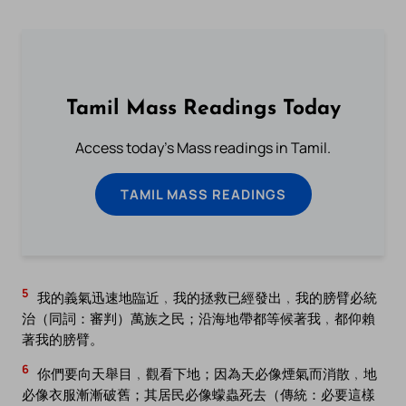
Tamil Mass Readings Today
Access today's Mass readings in Tamil.
TAMIL MASS READINGS
5
我的義氣迅速地臨近﹐我的拯救已經發出﹐我的膀臂必統
治（同詞：審判）萬族之民；沿海地帶都等候著我﹐都仰賴
著我的膀臂。
6
你們要向天舉目﹐觀看下地；因為天必像煙氣而消散﹐地
必像衣服漸漸破舊；其居民必像蠓蟲死去（傳統：必要這樣