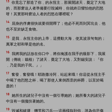
13
你竟忘了那造了你﹑的永恆主﹐那展開諸天﹐奠定了大地
的﹐而那窘迫人者準備要行毀滅時﹑你就終日懼怕他的烈怒
呀！其實那時窘迫人者的烈怒在哪裡呢？
14
屈身的俘虜很快就要得開釋了；他必不死而到冥坑去﹐他
也不至於缺乏食物。
15
是我﹐永恆主你的上帝﹐這攪動大海﹐使其波浪匉訇的；
萬軍之耶和華是他的名。
16
我將我的話放在你口中﹐將你掩護在我手的蔭影下﹐我展
開（傳統：栽植）了諸天﹐奠定了大地﹐又對錫安說：『你
﹑乃是我的子民。』」
17
奮發﹐奮發哦！耶路撒冷阿﹐站起來哦！你這從永恆主手
中喝了他烈怒之杯﹐喝了那使人東倒西歪的杯爵﹐以至於喝
盡的！
18
她所生的諸兒子中沒有一個引導她的；她所養大的諸兒子
中沒有一個攙扶著她的。
19
毀滅和破壞﹑饑荒和刀兵──這兩樣臨到你﹐誰為你悲傷