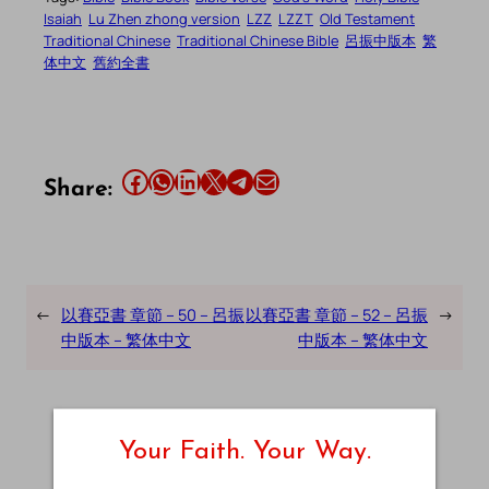
Isaiah
Lu Zhen zhong version
LZZ
LZZT
Old Testament
Traditional Chinese
Traditional Chinese Bible
呂振中版本
繁
体中文
舊約全書
Share this article on Facebook
Share this article on WhatsApp
Share this article on LinkedIn
Share this article on X
Share this article on Telegram
Email this Article
Share:
←
以賽亞書 章節 – 50 – 呂振
以賽亞書 章節 – 52 – 呂振
→
中版本 – 繁体中文
中版本 – 繁体中文
Your Faith. Your Way.