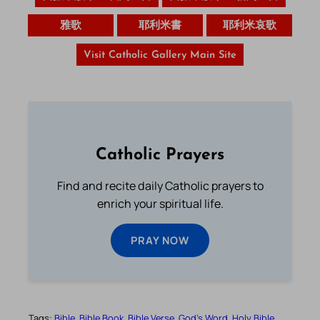
雅歌
耶利米書
耶利米哀歌
Visit Catholic Gallery Main Site
Catholic Prayers
Find and recite daily Catholic prayers to
enrich your spiritual life.
PRAY NOW
Tags:
Bible
Bible Book
Bible Verse
God’s Word
Holy Bible