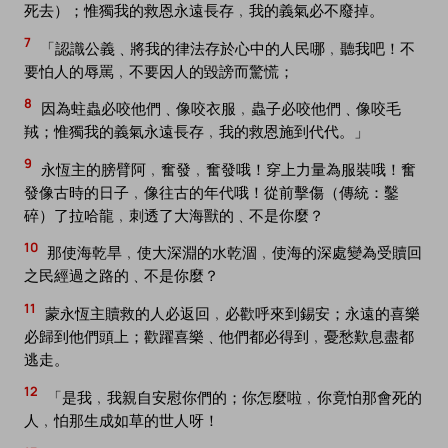
死去）；惟獨我的救恩永遠長存﹐我的義氣必不廢掉。
7
「認識公義﹑將我的律法存於心中的人民哪﹐聽我吧！不
要怕人的辱罵﹐不要因人的毀謗而驚慌；
8
因為蛀蟲必咬他們﹑像咬衣服﹐蟲子必咬他們﹑像咬毛
羢；惟獨我的義氣永遠長存﹐我的救恩施到代代。」
9
永恆主的膀臂阿﹐奮發﹐奮發哦！穿上力量為服裝哦！奮
發像古時的日子﹐像往古的年代哦！從前擊傷（傳統：鑿
碎）了拉哈龍﹐刺透了大海獸的﹑不是你麼？
10
那使海乾旱﹐使大深淵的水乾涸﹐使海的深處變為受贖回
之民經過之路的﹑不是你麼？
11
蒙永恆主贖救的人必返回﹐必歡呼來到錫安；永遠的喜樂
必歸到他們頭上；歡躍喜樂﹑他們都必得到﹐憂愁歎息盡都
逃走。
12
「是我﹐我親自安慰你們的；你怎麼啦﹐你竟怕那會死的
人﹐怕那生成如草的世人呀！