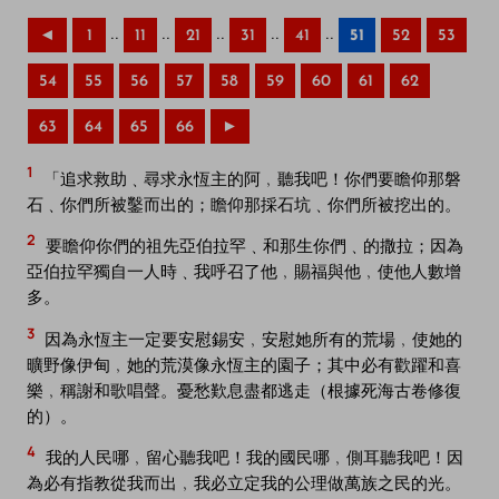
..
..
..
..
..
◄
1
11
21
31
41
51
52
53
54
55
56
57
58
59
60
61
62
63
64
65
66
►
1
「追求救助﹑尋求永恆主的阿﹐聽我吧！你們要瞻仰那磐
石﹑你們所被鑿而出的；瞻仰那採石坑﹑你們所被挖出的。
2
要瞻仰你們的祖先亞伯拉罕﹑和那生你們﹑的撒拉；因為
亞伯拉罕獨自一人時﹑我呼召了他﹐賜福與他﹐使他人數增
多。
3
因為永恆主一定要安慰錫安﹐安慰她所有的荒場﹐使她的
曠野像伊甸﹐她的荒漠像永恆主的園子；其中必有歡躍和喜
樂﹐稱謝和歌唱聲。憂愁歎息盡都逃走（根據死海古卷修復
的）。
4
我的人民哪﹐留心聽我吧！我的國民哪﹐側耳聽我吧！因
為必有指教從我而出﹐我必立定我的公理做萬族之民的光。