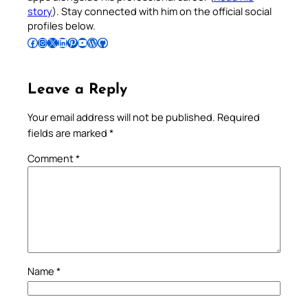
story
). Stay connected with him on the official social
profiles below.
Follow Pradeep on Facebook
Follow Pradeep on Instagram
Follow Pradeep on X
Follow Pradeep on LinkedIn
Follow Pradeep on Pinterest
Subscribe to Pradeep’s Youtube Channel
Follow Pradeep on WordPress
Follow Pradeep on GitHub
Leave a Reply
Your email address will not be published.
Required
fields are marked
*
Comment
*
Name
*