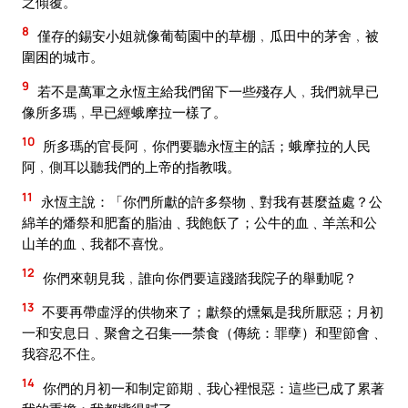
之傾覆。
8
僅存的錫安小姐就像葡萄園中的草棚﹐瓜田中的茅舍﹐被
圍困的城市。
9
若不是萬軍之永恆主給我們留下一些殘存人﹐我們就早已
像所多瑪﹐早已經蛾摩拉一樣了。
10
所多瑪的官長阿﹐你們要聽永恆主的話；蛾摩拉的人民
阿﹐側耳以聽我們的上帝的指教哦。
11
永恆主說：「你們所獻的許多祭物﹑對我有甚麼益處？公
綿羊的燔祭和肥畜的脂油﹑我飽飫了；公牛的血﹑羊羔和公
山羊的血﹑我都不喜悅。
12
你們來朝見我﹐誰向你們要這踐踏我院子的舉動呢？
13
不要再帶虛浮的供物來了；獻祭的燻氣是我所厭惡；月初
一和安息日﹑聚會之召集──禁食（傳統：罪孽）和聖節會﹑
我容忍不住。
14
你們的月初一和制定節期﹑我心裡恨惡：這些已成了累著