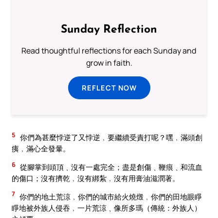
Sunday Reflection
Read thoughtful reflections for each Sunday and
grow in faith.
REFLECT NOW
5
你們為甚麼悖逆了又悖逆﹐要繼續受責打呢？嘿﹐滿頭創
痍﹐滿心全發暈。
6
從腳掌到頭頂﹑沒有一處完全；盡是創傷﹑鞭痕﹑和流血
的傷口；沒有擠乾﹐沒有綁紮﹐沒有用膏油滋潤著。
7
你們的地土荒涼﹐你們的城市給火燒燬﹐你們的田地眼睜
睜地被外族人侵吞﹐一片荒涼﹑像所多瑪（傳統：外族人）