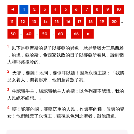
◄
1
2
3
4
5
6
7
8
9
10
..
11
12
13
14
15
16
17
18
19
20
..
..
..
..
30
40
50
60
66
►
1
以下是亞摩斯的兒子以賽亞的異象﹐就是當猶大王烏西雅
﹑約坦﹑亞哈斯﹑希西家執政的日子以賽亞所看見﹑論到猶
大和耶路撒冷的。
2
天哪﹐要聽！地阿﹐要側耳以聽！因為永恆主說：「我將
兒女養大﹐撫養起來﹐他們竟背叛了我。
3
牛認識牛主﹐驢認識牠主人的槽；以色列卻不認識﹐我的
人民總不細想。」
4
嗐！犯罪的國﹐罪孽沉重的人民﹐作壞事的種﹐敗壞的兒
女！他們離棄了永恆主﹐藐視以色列之聖者﹐跟他疏遠。