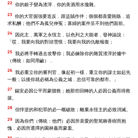
22
你的銀子變為渣滓﹐你的美酒用水攙雜。
23
你的大官倔強要造反﹐跟盜賊作伴；個個都喜愛賄賂﹐追
求私酬；他們不為孤兒伸冤；寡婦的案件呈不到他們面前。
24
因此主﹑萬軍之永恆主﹑以色列之大能者﹑發神諭說：
「哎﹐我要向我的對頭雪恨；我要向我的仇敵報復；
25
我必將手轉過去攻擊你；我必鍊除你的雜質渣滓於爐中
（傳統：如同用鹼）﹐
26
我必重立你的審判官﹑像起初一樣﹐重立你的謀士如起先
一般；以後你就必稱為公義之城﹐忠信可靠的都市。」
27
錫安必因公平而蒙贖救；她那些回轉的人必因公義而得救
拔。
28
但悖逆的和犯罪的必一概破敗；離棄永恆主的必致消滅。
29
因為你們（傳統：他們）必因所喜愛的聖篤耨香樹而抱
愧﹐必因所選擇的園林龕而蒙羞。
30