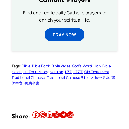
Catholic Prayers
Find and recite daily Catholic prayers to
enrich your spiritual life.
PRAY NOW
Tags:
Bible
Bible Book
Bible Verse
God’s Word
Holy Bible
Isaiah
Lu Zhen zhong version
LZZ
LZZT
Old Testament
Traditional Chinese
Traditional Chinese Bible
呂振中版本
繁
体中文
舊約全書
Share this article on Facebook
Share this article on WhatsApp
Share this article on LinkedIn
Share this article on X
Share this article on Telegram
Email this Article
Share: