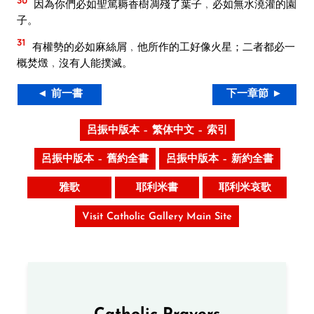
因為你們必如聖篤耨香樹凋殘了葉子﹐必如無水澆灌的園
子。
31
有權勢的必如麻絲屑﹐他所作的工好像火星；二者都必一
概焚燬﹐沒有人能撲滅。
◄ 前一書
下一章節 ►
呂振中版本 – 繁体中文 – 索引
呂振中版本 – 舊約全書
呂振中版本 – 新約全書
雅歌
耶利米書
耶利米哀歌
Visit Catholic Gallery Main Site