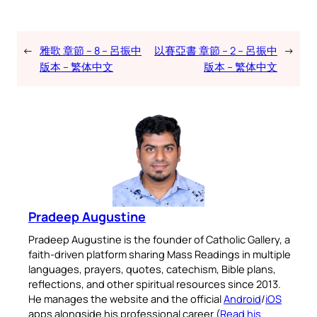
←
雅歌 章節 – 8 – 呂振中
以賽亞書 章節 – 2 – 呂振中
→
版本 – 繁体中文
版本 – 繁体中文
Pradeep Augustine
Pradeep Augustine is the founder of Catholic Gallery, a
faith-driven platform sharing Mass Readings in multiple
languages, prayers, quotes, catechism, Bible plans,
reflections, and other spiritual resources since 2013.
He manages the website and the official
Android
/
iOS
apps alongside his professional career (
Read his