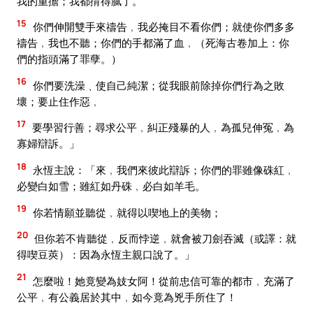
我的重擔；我都揹得膩了。
15
你們伸開雙手來禱告﹐我必掩目不看你們；就使你們多多
禱告﹐我也不聽；你們的手都滿了血﹐（死海古卷加上：你
們的指頭滿了罪孽。）
16
你們要洗澡﹑使自己純潔；從我眼前除掉你們行為之敗
壞；要止住作惡﹐
17
要學習行善；尋求公平﹐糾正殘暴的人﹐為孤兒伸冤﹐為
寡婦辯訴。」
18
永恆主說：「來﹐我們來彼此辯訴；你們的罪雖像硃紅﹐
必變白如雪；雖紅如丹硃﹐必白如羊毛。
19
你若情願並聽從﹐就得以喫地上的美物；
20
但你若不肯聽從﹐反而悖逆﹐就會被刀劍吞滅（或譯：就
得喫豆莢）：因為永恆主親口說了。」
21
怎麼啦！她竟變為妓女阿！從前忠信可靠的都市﹐充滿了
公平﹐有公義居於其中﹐如今竟為兇手所住了！