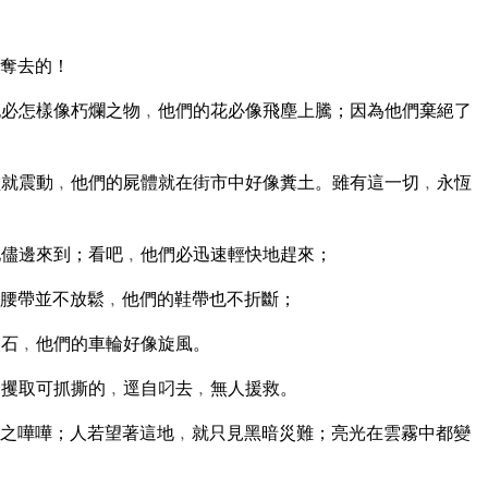
奪去的！
必怎樣像朽爛之物﹐他們的花必像飛塵上騰；因為他們棄絕了
就震動﹐他們的屍體就在街市中好像糞土。雖有這一切﹐永恆
儘邊來到；看吧﹐他們必迅速輕快地趕來；
腰帶並不放鬆﹐他們的鞋帶也不折斷；
火石﹐他們的車輪好像旋風。
攫取可抓撕的﹐逕自叼去﹐無人援救。
之嘩嘩；人若望著這地﹐就只見黑暗災難；亮光在雲霧中都變