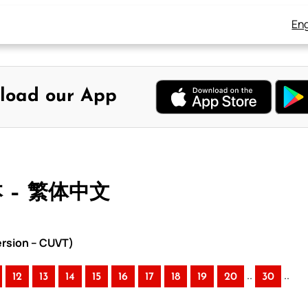
Eng
load our App
本 – 繁体中文
rsion – CUVT)
..
..
12
13
14
15
16
17
18
19
20
30