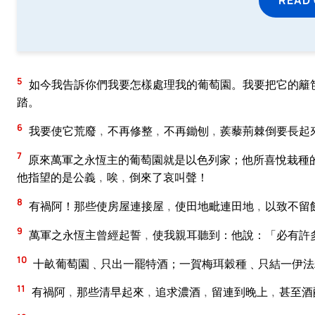
5
如今我告訴你們我要怎樣處理我的葡萄園。我要把它的籬
踏。
6
我要使它荒廢﹐不再修整﹐不再鋤刨﹐蒺藜荊棘倒要長起
7
原來萬軍之永恆主的葡萄園就是以色列家；他所喜悅栽種
他指望的是公義﹐唉﹐倒來了哀叫聲！
8
有禍阿！那些使房屋連接屋﹐使田地毗連田地﹐以致不留
9
萬軍之永恆主曾經起誓﹐使我親耳聽到：他說：「必有許
10
十畝葡萄園﹑只出一罷特酒；一賀梅珥穀種﹑只結一伊法
11
有禍阿﹐那些清早起來﹐追求濃酒﹐留連到晚上﹐甚至酒