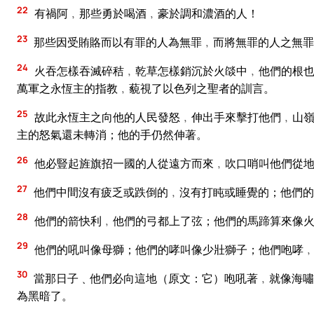
22
有禍阿﹐那些勇於喝酒﹐豪於調和濃酒的人！
23
那些因受賄賂而以有罪的人為無罪﹐而將無罪的人之無罪
24
火吞怎樣吞滅碎秸﹐乾草怎樣銷沉於火燄中﹐他們的根也
萬軍之永恆主的指教﹐藐視了以色列之聖者的訓言。
25
故此永恆主之向他的人民發怒﹐伸出手來擊打他們﹐山嶺
主的怒氣還未轉消；他的手仍然伸著。
26
他必豎起旌旗招一國的人從遠方而來﹐吹口哨叫他們從地
27
他們中間沒有疲乏或跌倒的﹐沒有打盹或睡覺的；他們的
28
他們的箭快利﹐他們的弓都上了弦；他們的馬蹄算來像
29
他們的吼叫像母獅；他們的哮叫像少壯獅子；他們咆哮﹐
30
當那日子﹑他們必向這地（原文：它）咆吼著﹐就像海嘯
為黑暗了。