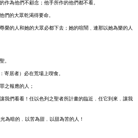
的作為他們不顧念；他手所作的他們都不看。
他們的大眾乾渴得要命。
尊榮的人和她的大眾必都下去；她的喧鬧﹑連那以她為樂的人
聖。
：寄居者）必在荒場上喫食。
罪之報應的人；
讓我們看看！任以色列之聖者所計畫的臨近﹐任它到來﹐讓我
光為暗的﹐以苦為甜﹐以甜為苦的人！