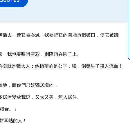
笆撤去﹐使它被吞滅；我要把它的圍墻拆個破口﹐使它被踐
來；我也要吩咐雲彩﹑別降雨在園子上。
的樹就是猶大人；他指望的是公平﹐唉﹐倒發生了殺人流血！
餘地﹐而你們只好獨居境內！
多房屋變成荒涼﹐又大又美﹐無人居住。
糧食。」
酣耳熱的人！