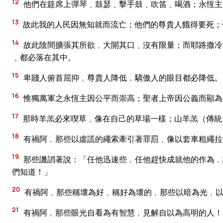
12
他們在筵席上彈琴﹑鼓瑟﹑擊手鼓﹑吹笛﹑喝酒；永恆主
13
故此我的人民因無知就而流亡；他們的尊貴人餓得要死；
14
故此陰間擴張其所欲﹐大開其口﹑沒有限量；而耶路撒冷
﹑都必落在其中。
15
卑賤人俯首屈抑﹐尊貴人降低﹐驕傲人的眼目都必降低。
16
惟獨萬軍之永恆主因公平而崇高；聖者上帝因公義而顯為
17
那時羊羔必來喫草﹑像在自己的草場一樣；山羊羔（傳統
18
有禍阿﹐那些以虛謊的繩索牽引著罪罰﹐像以套車粗繩拉
19
那些譏誚著說：「任他迅速些﹐任他趕快成就他的作為﹐
們知道！」
20
有禍阿﹐那些稱壞為好﹐稱好為壞的﹐那些以暗為光﹐以
21
有禍阿﹐那些眼光自看為有智慧﹐見解自以為高明的人！