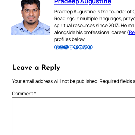
Pradeep Augustine
Pradeep Augustine is the founder of C
Readings in multiple languages, praye
spiritual resources since 2013. He ma
alongside his professional career (
Re
profiles below.
Follow Pradeep on Facebook
Follow Pradeep on Instagram
Follow Pradeep on X
Follow Pradeep on LinkedIn
Follow Pradeep on Pinterest
Subscribe to Pradeep’s Youtube Channel
Follow Pradeep on WordPress
Follow Pradeep on GitHub
Leave a Reply
Your email address will not be published.
Required fields
Comment
*