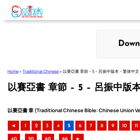
Skip
to
content
Down
Home
»
Traditional Chinese
»
以賽亞書 章節 – 5 – 呂振中版本 – 繁体中文
以賽亞書 章節 – 5 – 呂振中版
以賽亞書 章 (Traditional Chinese Bible: Chinese Union Ve
◄
1
2
3
4
5
6
7
8
9
10
11
..
..
..
40
50
60
66
►