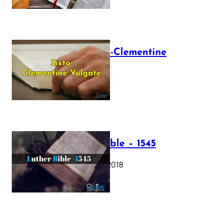
The Sixto-Clementine
Vulgate
July 12, 2025
Luther Bible – 1545
October 17, 2018