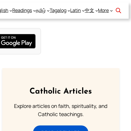
lish
Readings
தமிழ்
Tagalog
Latin
中文
More
Catholic Articles
Explore articles on faith, spirituality, and
Catholic teachings.