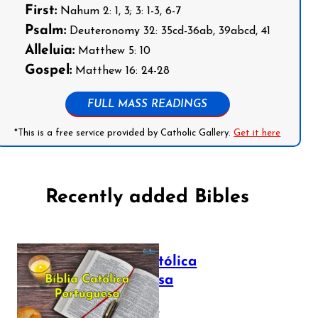
First:
Nahum 2: 1, 3; 3: 1-3, 6-7
Psalm:
Deuteronomy 32: 35cd-36ab, 39abcd, 41
Alleluia:
Matthew 5: 10
Gospel:
Matthew 16: 24-28
FULL MASS READINGS
*This is a free service provided by Catholic Gallery.
Get it here
Recently added Bibles
Bíblia Católica
Portuguesa
July 16, 2025