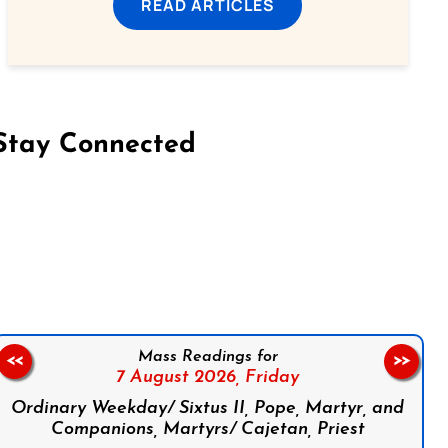
READ ARTICLES
Stay Connected
on Facebook
Follow us on Instagram
Follow us on X
Subscribe to our YouTube Channel
Follow us on WhatsApp
Mass Readings for
<<
>>
7 August 2026,
Friday
Ordinary Weekday/ Sixtus II, Pope, Martyr, and
Companions, Martyrs/ Cajetan, Priest