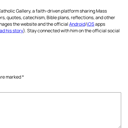
atholic Gallery, a faith-driven platform sharing Mass
rs, quotes, catechism, Bible plans, reflections, and other
nages the website and the official
Android
/
iOS
apps
ad his story
). Stay connected with him on the official social
 are marked
*