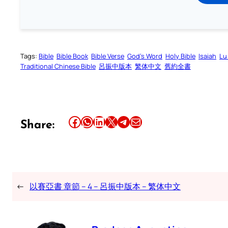
Tags:
Bible
Bible Book
Bible Verse
God’s Word
Holy Bible
Isaiah
Lu
Traditional Chinese Bible
呂振中版本
繁体中文
舊約全書
Share this article on Facebook
Share this article on WhatsApp
Share this article on LinkedIn
Share this article on X
Share this article on Telegram
Email this Article
Share:
←
以賽亞書 章節 – 4 – 呂振中版本 – 繁体中文