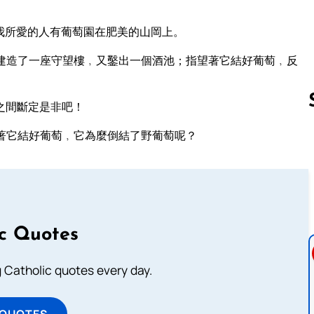
我所愛的人有葡萄園在肥美的山岡上。
建造了一座守望樓﹐又鑿出一個酒池；指望著它結好葡萄﹐反
之間斷定是非吧！
著它結好葡萄﹐它為麼倒結了野葡萄呢？
Follow us 
ic Quotes
ng Catholic quotes every day.
 QUOTES