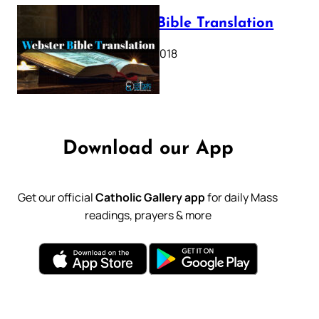
Webster Bible Translation
October 11, 2018
Download our App
Get our official
Catholic Gallery app
for daily Mass
readings, prayers & more