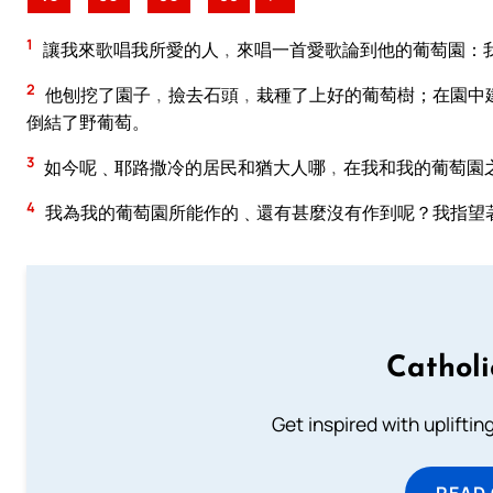
1
讓我來歌唱我所愛的人﹐來唱一首愛歌論到他的葡萄園：
2
他刨挖了園子﹐撿去石頭﹐栽種了上好的葡萄樹；在園中
倒結了野葡萄。
3
如今呢﹑耶路撒冷的居民和猶大人哪﹐在我和我的葡萄園
4
我為我的葡萄園所能作的﹑還有甚麼沒有作到呢？我指望
Cathol
Get inspired with uplifti
READ