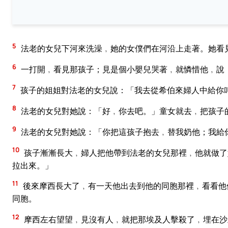
5
法老的女兒下河來洗澡﹐她的女僕們在河沿上走著。她看
6
一打開﹐看見那孩子；見是個小嬰兒哭著﹐就憐惜他﹐說
7
孩子的姐姐對法老的女兒說：「我去從希伯來婦人中給你
8
法老的女兒對她說：「好﹐你去吧。」童女就去﹐把孩子
9
法老的女兒對她說：「你把這孩子抱去﹐替我奶他；我給
10
孩子漸漸長大﹐婦人把他帶到法老的女兒那裡﹐他就做了
拉出來。」
11
後來摩西長大了﹐有一天他出去到他的同胞那裡﹐看看他
同胞。
12
摩西左右望望﹐見沒有人﹐就把那埃及人擊殺了﹐埋在沙