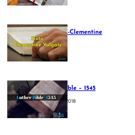
The Sixto-Clementine
Vulgate
July 12, 2025
Luther Bible – 1545
October 17, 2018