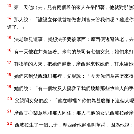
13
第二天他出去﹐見有兩個希伯來人在爭鬥著﹐他就對那無
14
那人說：「誰設立你做首領做審判官來管我們呢？難道你
道了。」
15
法老聽見這事﹐就想法子要殺摩西；摩西便逃避法老﹐去
16
有一天他在井旁坐著。米甸的祭司有七個女兒；她們來打
17
有牧羊的人來﹑把她們趕走﹐摩西起來救她們﹐打水給她
18
她們來到父親流珥那裡﹐父親說：「今天你們為甚麼來得
19
她們說：「有一個埃及人援救了我們脫離那些牧羊人的手
20
父親問女兒們說：「他在哪裡？你們為甚麼撇下這個人
21
摩西甘心樂意地和那人同住；那人把他的女兒西坡拉給摩
22
西坡拉生了一個兒子﹐摩西給他起名叫革舜﹐因為他說