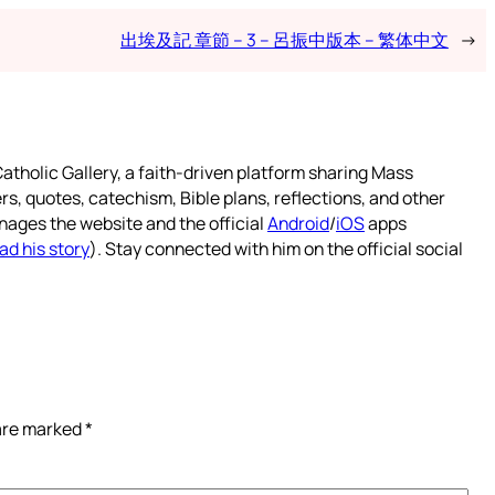
出埃及記 章節 – 3 – 呂振中版本 – 繁体中文
→
atholic Gallery, a faith-driven platform sharing Mass
rs, quotes, catechism, Bible plans, reflections, and other
nages the website and the official
Android
/
iOS
apps
ad his story
). Stay connected with him on the official social
 are marked
*