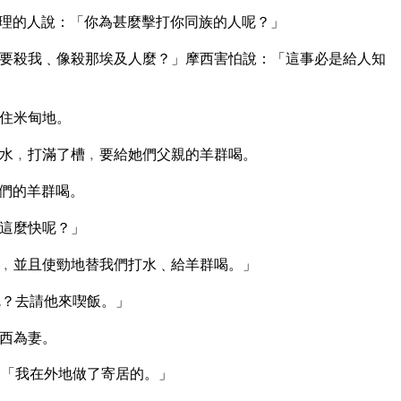
理的人說：「你為甚麼擊打你同族的人呢？」
要殺我﹑像殺那埃及人麼？」摩西害怕說：「這事必是給人知
住米甸地。
水﹐打滿了槽﹐要給她們父親的羊群喝。
們的羊群喝。
這麼快呢？」
﹐並且使勁地替我們打水﹑給羊群喝。」
呢？去請他來喫飯。」
西為妻。
：「我在外地做了寄居的。」