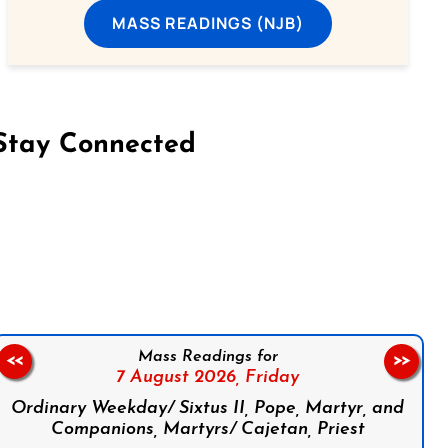
MASS READINGS (NJB)
Stay Connected
on Facebook
Follow us on Instagram
Follow us on X
Subscribe to our YouTube Channel
Follow us on WhatsApp
Mass Readings for
<<
>>
7 August 2026,
Friday
Ordinary Weekday/ Sixtus II, Pope, Martyr, and
Companions, Martyrs/ Cajetan, Priest