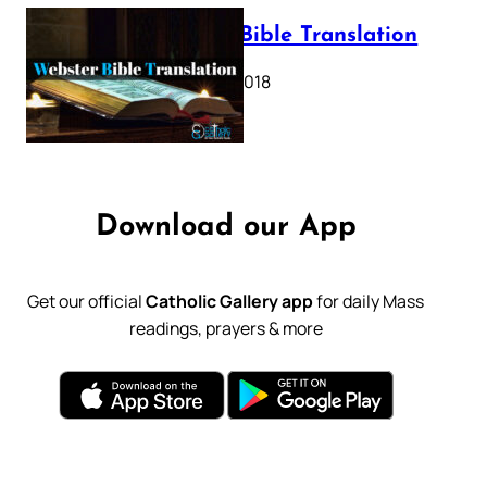
Webster Bible Translation
October 11, 2018
Download our App
Get our official
Catholic Gallery app
for daily Mass
readings, prayers & more