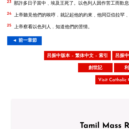
23
那許多日子當中﹑埃及王死了。以色列人因作苦工而歎息
24
上帝聽見他們的唉哼﹐就記起他的約來﹑他同亞伯拉罕
25
上帝察看以色列人﹐知道他們的苦情。
◄ 前一章節
呂振中版本 – 繁体中文 – 索引
呂振中
創世記
利
Visit Catholic
Tamil Mass 