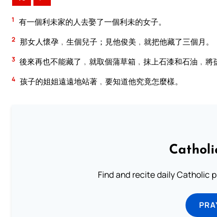
1
有一個利未家的人去娶了一個利未的女子。
2
那女人懷孕﹐生個兒子；見他俊美﹐就把他藏了三個月。
3
後來再也不能藏了﹐就取個蒲草箱﹐抹上石漆和石油﹐將
4
孩子的姐姐遠遠地站著﹐要知道他究竟怎麼樣。
Catholi
Find and recite daily Catholic pr
PRA