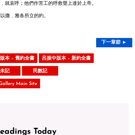
﹐就哀呼；他們作苦工的呼救聲上達於上帝。
﹑以撒﹑雅各所立的約。
下一章節 ►
版本 – 舊約全書
呂振中版本 – 新約全書
未記
民數記
 Gallery Main Site
Readings Today