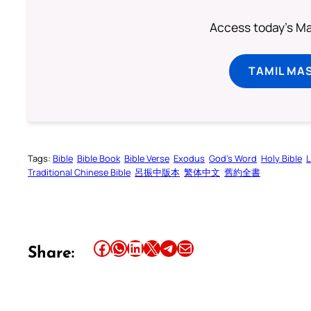
Access today's Mas
TAMIL MA
Tags:
Bible
Bible Book
Bible Verse
Exodus
God’s Word
Holy Bible
L
Traditional Chinese Bible
呂振中版本
繁体中文
舊約全書
Share this article on Facebook
Share this article on WhatsApp
Share this article on LinkedIn
Share this article on X
Share this article on Telegram
Email this Article
Share: