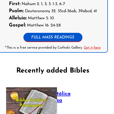
First:
Nahum 2: 1, 3; 3: 1-3, 6-7
Psalm:
Deuteronomy 32: 35cd-36ab, 39abcd, 41
Alleluia:
Matthew 5: 10
Gospel:
Matthew 16: 24-28
FULL MASS READINGS
*This is a free service provided by Catholic Gallery.
Get it here
Recently added Bibles
Bíblia Católica
Portuguesa
July 16, 2025