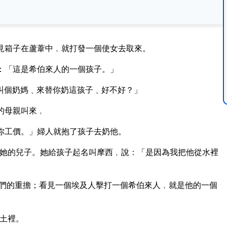
見箱子在蘆葦中﹐就打發一個使女去取來。
：「這是希伯來人的一個孩子。」
叫個奶媽﹑來替你奶這孩子﹑好不好？」
的母親叫來﹐
你工價。」婦人就抱了孩子去奶他。
她的兒子。她給孩子起名叫摩西﹐說：「是因為我把他從水裡
們的重擔；看見一個埃及人擊打一個希伯來人﹐就是他的一個
土裡。