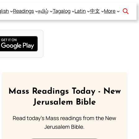
lish
Readings
தமிழ்
Tagalog
Latin
中文
More
Mass Readings Today - New
Jerusalem Bible
Read today's Mass readings from the New
Jerusalem Bible.