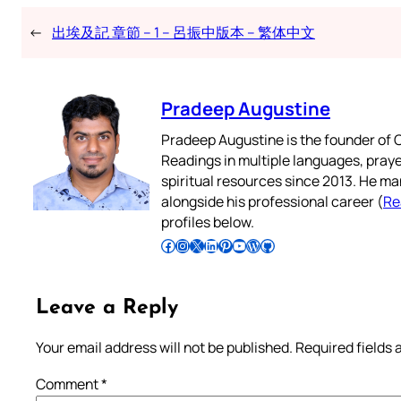
←
出埃及記 章節 – 1 – 呂振中版本 – 繁体中文
Pradeep Augustine
Pradeep Augustine is the founder of C
Readings in multiple languages, praye
spiritual resources since 2013. He ma
alongside his professional career (
Re
profiles below.
Follow Pradeep on Facebook
Follow Pradeep on Instagram
Follow Pradeep on X
Follow Pradeep on LinkedIn
Follow Pradeep on Pinterest
Subscribe to Pradeep’s Youtube Channel
Follow Pradeep on WordPress
Follow Pradeep on GitHub
Leave a Reply
Your email address will not be published.
Required fields
Comment
*