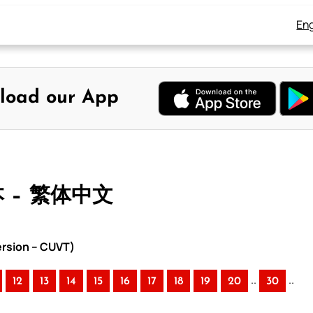
Eng
load our App
本 – 繁体中文
rsion – CUVT)
..
..
12
13
14
15
16
17
18
19
20
30