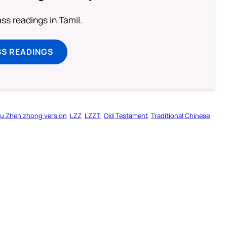
s readings in Tamil.
SS READINGS
u Zhen zhong version
LZZ
LZZT
Old Testament
Traditional Chinese