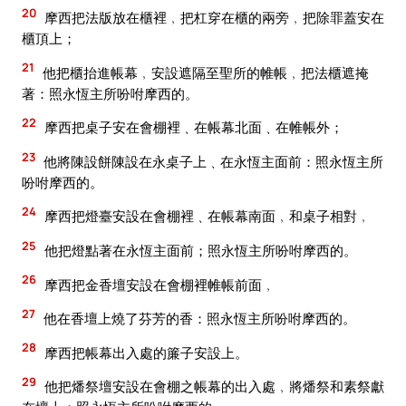
20
摩西把法版放在櫃裡﹐把杠穿在櫃的兩旁﹐把除罪蓋安在
櫃頂上；
21
他把櫃抬進帳幕﹐安設遮隔至聖所的帷帳﹐把法櫃遮掩
著：照永恆主所吩咐摩西的。
22
摩西把桌子安在會棚裡﹑在帳幕北面﹑在帷帳外；
23
他將陳設餅陳設在永桌子上﹑在永恆主面前：照永恆主所
吩咐摩西的。
24
摩西把燈臺安設在會棚裡﹑在帳幕南面﹐和桌子相對﹐
25
他把燈點著在永恆主面前；照永恆主所吩咐摩西的。
26
摩西把金香壇安設在會棚裡帷帳前面﹐
27
他在香壇上燒了芬芳的香：照永恆主所吩咐摩西的。
28
摩西把帳幕出入處的簾子安設上。
29
他把燔祭壇安設在會棚之帳幕的出入處﹐將燔祭和素祭獻