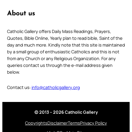
About us
Catholic Gallery offers Daily Mass Readings, Prayers,
Quotes, Bible Online, Yearly plan to read bible, Saint of the
day and much more. Kindly note that this site is maintained
by a small group of enthusiastic Catholics and this is not
from any Church or any Religious Organization. For any
queries contact us through the e-mail address given
below.
Contact us:
info@catholicgallery.org
© 2013 – 2026 Catholic Gallery
Copyrights
Disclaimer
Terms
Privacy Policy