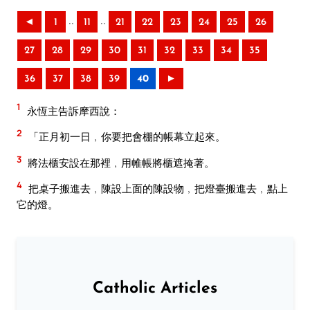
..
..
◄
1
11
21
22
23
24
25
26
27
28
29
30
31
32
33
34
35
36
37
38
39
40
►
1
永恆主告訴摩西說：
2
「正月初一日﹐你要把會棚的帳幕立起來。
3
將法櫃安設在那裡﹐用帷帳將櫃遮掩著。
4
把桌子搬進去﹐陳設上面的陳設物﹐把燈臺搬進去﹐點上
它的燈。
Catholic Articles