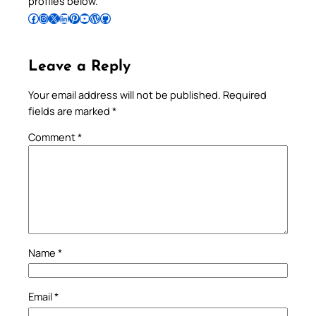
profiles below.
Follow Pradeep on Facebook
Follow Pradeep on Instagram
Follow Pradeep on X
Follow Pradeep on LinkedIn
Follow Pradeep on Pinterest
Subscribe to Pradeep’s Youtube Channel
Follow Pradeep on WordPress
Follow Pradeep on GitHub
Leave a Reply
Your email address will not be published.
Required
fields are marked
*
Comment
*
Name
*
Email
*