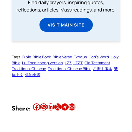
Find daily prayers, inspiring quotes,
reflections, articles, Mass readings, and more.
VISIT MAIN SITE
Tags:
Bible
Bible Book
Bible Verse
Exodus
God’s Word
Holy
Bible
Lu Zhen zhong version
LZZ
LZZT
Old Testament
Traditional Chinese
Traditional Chinese Bible
呂振中版本
繁
体中文
舊約全書
Share this article on Facebook
Share this article on WhatsApp
Share this article on LinkedIn
Share this article on X
Share this article on Telegram
Email this Article
Share: