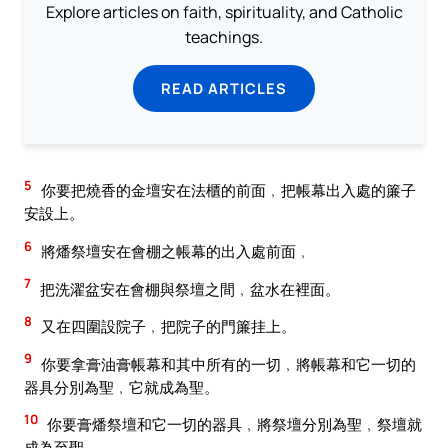
Explore articles on faith, spirituality, and Catholic
teachings.
READ ARTICLES
5
你要把燒香的金壇安在法櫃的前面﹐把帳幕出入處的簾子
安設上。
6
將燔祭壇安在會棚之帳幕的出入處前面﹐
7
把洗濯盆安在會棚與祭壇之間﹐盆水在裡面。
8
又在四圍設院子﹐把院子的門簾挂上。
9
你要拿膏油膏帳幕和其中所有的一切﹐將帳幕和它一切的
器具分別為聖﹐它就成為聖。
10
你要膏燔祭壇和它一切的器具﹐將祭壇分別為聖﹐祭壇就
成為至聖。