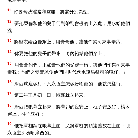
11
你要膏洗濯盆和盆座﹐將盆分別為聖。
12
要把亞倫和他的兒子們到帶到會棚的出入處﹐用水給他們
洗﹐
13
將聖衣給亞倫穿上﹐用膏膏他﹐讓他作祭司來事奉我。
14
你要把他的兒子們帶來﹐將內袍給他們穿上﹐
15
用膏膏他們﹐正如膏他們的父親一樣﹐讓他們作祭司來事
奉我：他們之受膏就使他們世世代代永遠當祭司的職任。」
16
摩西就這樣行：凡永恆主怎樣吩咐他的﹐他就怎樣行。
17
第二年正月初一日﹑帳幕就立起來。
18
摩西把帳幕立起來﹐將帶卯的座安上﹐框子安放好﹐橫木
穿上﹐柱子立好；
19
他把罩棚鋪在帳幕上面﹐又將罩棚的頂遮蓋放在上面：照
永恆主所吩咐摩西的。