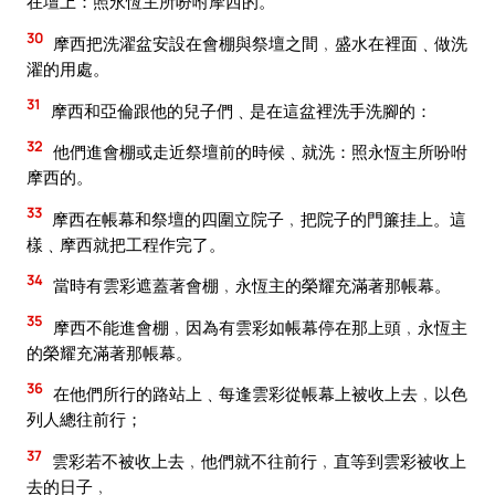
在壇上：照永恆主所吩咐摩西的。
30
摩西把洗濯盆安設在會棚與祭壇之間﹐盛水在裡面﹑做洗
濯的用處。
31
摩西和亞倫跟他的兒子們﹑是在這盆裡洗手洗腳的：
32
他們進會棚或走近祭壇前的時候﹑就洗：照永恆主所吩咐
摩西的。
33
摩西在帳幕和祭壇的四圍立院子﹐把院子的門簾挂上。這
樣﹑摩西就把工程作完了。
34
當時有雲彩遮蓋著會棚﹐永恆主的榮耀充滿著那帳幕。
35
摩西不能進會棚﹐因為有雲彩如帳幕停在那上頭﹐永恆主
的榮耀充滿著那帳幕。
36
在他們所行的路站上﹑每逢雲彩從帳幕上被收上去﹐以色
列人總往前行；
37
雲彩若不被收上去﹐他們就不往前行﹐直等到雲彩被收上
去的日子﹐