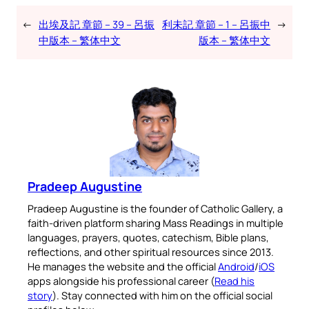
←
出埃及記 章節 – 39 – 呂振
利未記 章節 – 1 – 呂振中
→
中版本 – 繁体中文
版本 – 繁体中文
Pradeep Augustine
Pradeep Augustine is the founder of Catholic Gallery, a
faith-driven platform sharing Mass Readings in multiple
languages, prayers, quotes, catechism, Bible plans,
reflections, and other spiritual resources since 2013.
He manages the website and the official
Android
/
iOS
apps alongside his professional career (
Read his
story
). Stay connected with him on the official social