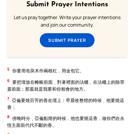
Submit Prayer Intentions
Let us pray together. Write your prayer intentions
and join our community.
SUBMIT PRAYER
5
你要用皂莢木作兩根杠﹐用金包它。
6
要把壇放在帷帳前面﹑對著裡面的法櫃﹑在法櫃上的除罪
蓋前面；那蓋就是我要和你相會的地方。
7
亞倫要燒芬芳的香在壇上：早晨收整燈的時候﹑他要燒這
香；
8
傍晚時分﹑亞倫點燈的時候﹐他也要燒這香﹐做你們在永
恆主面前代代不斷的香。