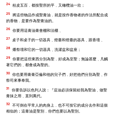
24
桂皮五百﹐都按聖所的平﹐又橄欖油一欣；
25
將這些物品作成聖膏油﹐就是按作香物者的作法所配合成
的香物﹐是要作為聖膏油的。
26
你要用這膏油膏會棚和法櫃﹑
27
桌子和桌子的一切器具﹑燈臺和燈臺的器具﹑跟香壇﹑
28
燔祭壇和它的一切器具﹑洗濯盆和盆座；
29
你要把這些東西分別為聖﹐好成為至聖；無論甚麼﹑凡觸
著它們的﹑都會成為聖的。
30
你也要用膏膏亞倫和他的兒子們﹐好把他們分別為聖﹑作
祭司來事奉我。
31
你要告訴以色列人說：『這油必須保留給我為聖油﹑做聖
膏抹之用﹑直到萬代。
32
不可倒在平常人的肉身上﹐也不可按它的成分去作和這個
相似的；這膏油是聖別﹐你們也要以為聖別。