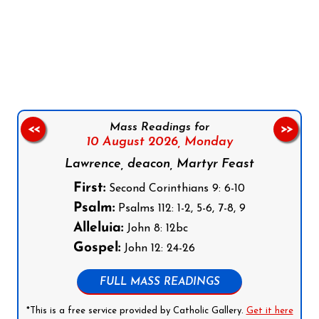
Follow us on Facebook
Follow us on Instagram
Follow us on X
Subscribe to our YouTube Channel
Follow us on WhatsApp
Mass Readings for
<<
>>
10 August 2026,
Monday
Lawrence, deacon, Martyr Feast
First:
Second Corinthians 9: 6-10
Psalm:
Psalms 112: 1-2, 5-6, 7-8, 9
Alleluia:
John 8: 12bc
Gospel:
John 12: 24-26
FULL MASS READINGS
*This is a free service provided by Catholic Gallery.
Get it here