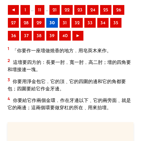
..
..
◄
1
11
21
22
23
24
25
26
27
28
29
30
31
32
33
34
35
36
37
38
39
40
►
1
「你要作一座壇做燒香的地方﹐用皂莢木來作。
2
這壇要四方的：長要一肘﹐寬一肘﹐高二肘；壇的四角要
和壇接連一塊。
3
你要用淨金包它﹐它的頂﹑它的四圍的邊和它的角都要
包；四圍要給它作金牙邊。
4
你要給它作兩個金環﹐作在牙邊以下﹑它的兩旁面﹑就是
它的兩邊；這兩個環要做穿杠的所在﹑用來抬壇。