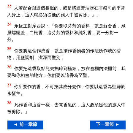
33
人若配合跟這個相似的﹐或是將這膏油塗在非祭司的平常
人身上﹐這人就必須從他的族人中被剪除。』」
34
永恆主對摩西說：「你要取芬芳的香料﹐就是蘇合香﹑鳳
凰螺鰓蓋﹑白松香：這芬芳的香料和純乳香﹑要一分對一
分。
35
你要將這個作成香﹐就是按作香物者的作法所作成的香
物﹐用鹽調劑﹐潔淨而聖別；
36
你要把這香取點兒去搗碎到極細﹐放在會棚內法櫃前﹑我
要和你相會的地方；你們要以這香為至聖。
37
你所要作的香﹑不可按其成分去作；你要以這香為聖歸於
永恆主。
38
凡作香和這香一樣﹑去聞香氣的﹑這人必須從他的族人中
被剪除。」
◄ 前一章節
下一章節 ►