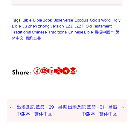
Tags:
Bible
Bible Book
Bible Verse
Exodus
God’s Word
Holy
Bible
Lu Zhen zhong version
LZZ
LZZT
Old Testament
Traditional Chinese
Traditional Chinese Bible
呂振中版本
繁
体中文
舊約全書
Share this article on Facebook
Share this article on WhatsApp
Share this article on LinkedIn
Share this article on X
Share this article on Telegram
Email this Article
Share:
←
出埃及記 章節 – 29 – 呂振
出埃及記 章節 – 31 – 呂振
→
中版本 – 繁体中文
中版本 – 繁体中文