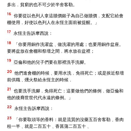
多出﹐貧窮的也不可少於半舍客勒。
16
你要從以色列人拿這贖價銀子為自己做贖價﹐支配它給會
棚使用﹐好使以色列人在永恆主面前被提醒。」
17
永恆主告訴摩西說：
18
「你要用銅作洗濯盆﹑做洗濯的用處；也要用銅作盆座。
要將盆放在會棚和祭壇之間﹐將水放在盆裡；
19
亞倫和他的兒子們要在那裡洗手洗腳。
20
他們進會棚的時候﹑要用水洗﹐免得死亡；或是挨近祭壇
前供職﹑燻火祭給永恆主的時候﹐
21
也要洗手洗腳﹐免得死亡：這要做他們的條例﹐做亞倫和
他的後裔世世代代永遠的條例。」
22
永恆主告訴摩西說：
23
「你要取頭等的香料：就是流質的沒藥五百舍客勒﹑香肉
桂一半﹑就是二百五十﹑香菖蒲二百五十﹑