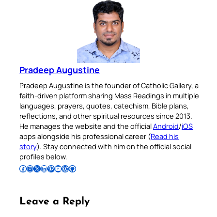
Pradeep Augustine
Pradeep Augustine is the founder of Catholic Gallery, a
faith-driven platform sharing Mass Readings in multiple
languages, prayers, quotes, catechism, Bible plans,
reflections, and other spiritual resources since 2013.
He manages the website and the official
Android
/
iOS
apps alongside his professional career (
Read his
story
). Stay connected with him on the official social
profiles below.
Follow Pradeep on Facebook
Follow Pradeep on Instagram
Follow Pradeep on X
Follow Pradeep on LinkedIn
Follow Pradeep on Pinterest
Subscribe to Pradeep’s Youtube Channel
Follow Pradeep on WordPress
Follow Pradeep on GitHub
Leave a Reply