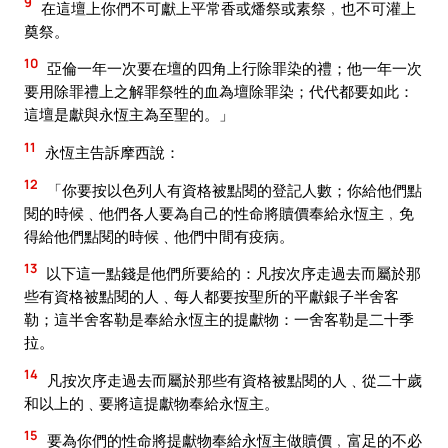
9
在這壇上你們不可獻上平常香或燔祭或素祭﹐也不可灌上
奠祭。
10
亞倫一年一次要在壇的四角上行除罪染的禮；他一年一次
要用除罪禮上之解罪祭牲的血為壇除罪染；代代都要如此：
這壇是獻與永恆主為至聖的。」
11
永恆主告訴摩西說：
12
「你要按以色列人有資格被點閱的登記人數；你給他們點
閱的時候﹑他們各人要為自己的性命將贖價奉給永恆主﹐免
得給他們點閱的時候﹑他們中間有疫病。
13
以下這一點錢是他們所要給的：凡按次序走過去而屬於那
些有資格被點閱的人﹑每人都要按聖所的平獻銀子半舍客
勒；這半舍客勒是奉給永恆主的提獻物：一舍客勒是二十季
拉。
14
凡按次序走過去而屬於那些有資格被點閱的人﹑從二十歲
和以上的﹑要將這提獻物奉給永恆主。
15
要為你們的性命將提獻物奉給永恆主做贖價﹐富足的不必