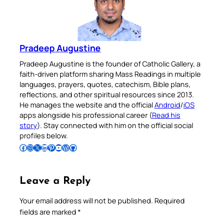
Pradeep Augustine
Pradeep Augustine is the founder of Catholic Gallery, a
faith-driven platform sharing Mass Readings in multiple
languages, prayers, quotes, catechism, Bible plans,
reflections, and other spiritual resources since 2013.
He manages the website and the official
Android
/
iOS
apps alongside his professional career (
Read his
story
). Stay connected with him on the official social
profiles below.
Follow Pradeep on Facebook
Follow Pradeep on Instagram
Follow Pradeep on X
Follow Pradeep on LinkedIn
Follow Pradeep on Pinterest
Subscribe to Pradeep’s Youtube Channel
Follow Pradeep on WordPress
Follow Pradeep on GitHub
Leave a Reply
Your email address will not be published.
Required
fields are marked
*