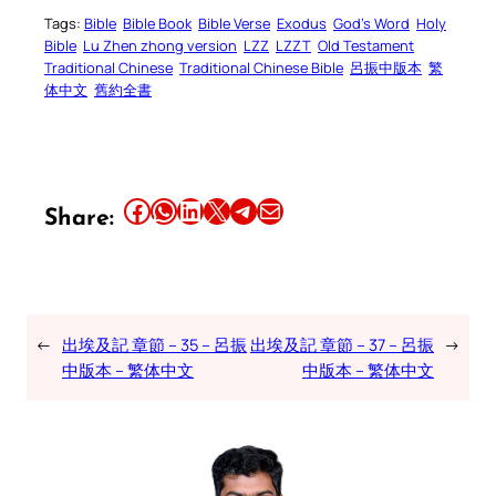
Tags:
Bible
Bible Book
Bible Verse
Exodus
God’s Word
Holy
Bible
Lu Zhen zhong version
LZZ
LZZT
Old Testament
Traditional Chinese
Traditional Chinese Bible
呂振中版本
繁
体中文
舊約全書
Share this article on Facebook
Share this article on WhatsApp
Share this article on LinkedIn
Share this article on X
Share this article on Telegram
Email this Article
Share:
←
出埃及記 章節 – 35 – 呂振
出埃及記 章節 – 37 – 呂振
→
中版本 – 繁体中文
中版本 – 繁体中文