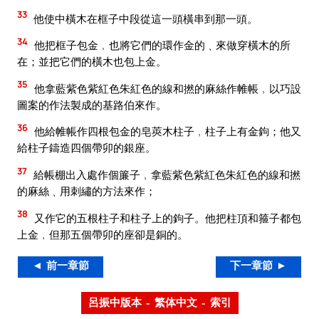
33
他使中橫木在框子中段從這一頭橫串到那一頭。
34
他把框子包金﹐也將它們的環作金的﹑來做穿橫木的所
在；並把它們的橫木也包上金。
35
他拿藍紫色紫紅色朱紅色的線和撚的麻絲作帷帳﹐以巧設
圖案的作法製成的基路伯來作。
36
他給帷帳作四根包金的皂莢木柱子﹐柱子上有金鉤；他又
給柱子鑄造四個帶卯的銀座。
37
給帳棚出入處作個簾子﹐拿藍紫色紫紅色朱紅色的線和撚
的麻絲﹑用刺繡的方法來作；
38
又作它的五根柱子和柱子上的鉤子。他把柱頂和箍子都包
上金﹐但那五個帶卯的座卻是銅的。
◄ 前一章節
下一章節 ►
呂振中版本 – 繁体中文 – 索引