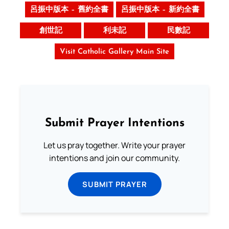
呂振中版本 – 舊約全書
呂振中版本 – 新約全書
創世記
利未記
民數記
Visit Catholic Gallery Main Site
Submit Prayer Intentions
Let us pray together. Write your prayer
intentions and join our community.
SUBMIT PRAYER