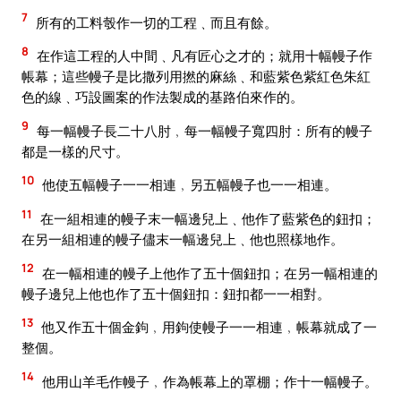
7
所有的工料彀作一切的工程﹑而且有餘。
8
在作這工程的人中間﹑凡有匠心之才的；就用十幅幔子作
帳幕；這些幔子是比撒列用撚的麻絲﹑和藍紫色紫紅色朱紅
色的線﹑巧設圖案的作法製成的基路伯來作的。
9
每一幅幔子長二十八肘﹐每一幅幔子寬四肘：所有的幔子
都是一樣的尺寸。
10
他使五幅幔子一一相連﹐另五幅幔子也一一相連。
11
在一組相連的幔子末一幅邊兒上﹑他作了藍紫色的鈕扣；
在另一組相連的幔子儘末一幅邊兒上﹑他也照樣地作。
12
在一幅相連的幔子上他作了五十個鈕扣；在另一幅相連的
幔子邊兒上他也作了五十個鈕扣：鈕扣都一一相對。
13
他又作五十個金鉤﹐用鉤使幔子一一相連﹐帳幕就成了一
整個。
14
他用山羊毛作幔子﹐作為帳幕上的罩棚；作十一幅幔子。