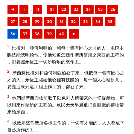
..
..
◄
1
11
21
22
23
24
25
26
27
28
29
30
31
32
33
34
35
36
37
38
39
40
►
1
比撒列﹑亞何利亞伯﹑和每一個有匠心之才的人﹑永恆主
賜技能聰明給他﹑使他知道怎樣作聖所使用之東西的工程的
﹑都要照永恆主一切所吩咐的來作工。」
2
摩西將比撒列和亞何利亞伯召了來﹐也把每一個有匠心之
才的人﹑永恆主賜給他心裡有技能的﹑每一個人心裡起意﹑
要走近來到這工程上作工的﹑都召了來。
3
他們從摩西面收前取了以色列人所帶來的一切提獻物﹑可
以用來作聖所的工程的。眾民天天早晨還把自願獻的禮物帶
來給摩西﹐
4
以致那些作聖所各樣工作的﹑一切有才能的﹑人人都放下
自己所作的工﹐