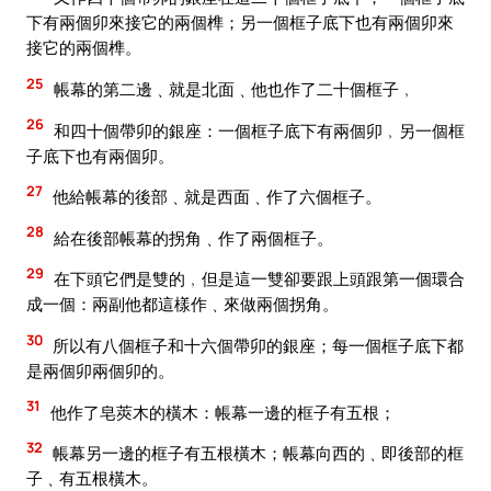
下有兩個卯來接它的兩個榫；另一個框子底下也有兩個卯來
接它的兩個榫。
25
帳幕的第二邊﹑就是北面﹑他也作了二十個框子﹐
26
和四十個帶卯的銀座：一個框子底下有兩個卯﹐另一個框
子底下也有兩個卯。
27
他給帳幕的後部﹑就是西面﹑作了六個框子。
28
給在後部帳幕的拐角﹑作了兩個框子。
29
在下頭它們是雙的﹐但是這一雙卻要跟上頭跟第一個環合
成一個：兩副他都這樣作﹑來做兩個拐角。
30
所以有八個框子和十六個帶卯的銀座；每一個框子底下都
是兩個卯兩個卯的。
31
他作了皂莢木的橫木：帳幕一邊的框子有五根；
32
帳幕另一邊的框子有五根橫木；帳幕向西的﹑即後部的框
子﹑有五根橫木。