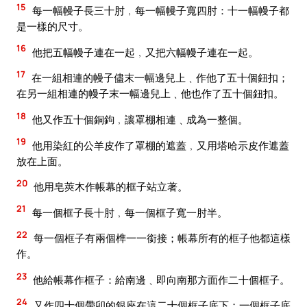
15
每一幅幔子長三十肘﹐每一幅幔子寬四肘：十一幅幔子都
是一樣的尺寸。
16
他把五幅幔子連在一起﹐又把六幅幔子連在一起。
17
在一組相連的幔子儘末一幅邊兒上﹑作他了五十個鈕扣；
在另一組相連的幔子末一幅邊兒上﹑他也作了五十個鈕扣。
18
他又作五十個銅鉤﹐讓罩棚相連﹑成為一整個。
19
他用染紅的公羊皮作了罩棚的遮蓋﹐又用塔哈示皮作遮蓋
放在上面。
20
他用皂莢木作帳幕的框子站立著。
21
每一個框子長十肘﹐每一個框子寬一肘半。
22
每一個框子有兩個榫一一銜接；帳幕所有的框子他都這樣
作。
23
他給帳幕作框子：給南邊﹑即向南那方面作二十個框子。
24
又作四十個帶卯的銀座在這二十個框子底下；一個框子底