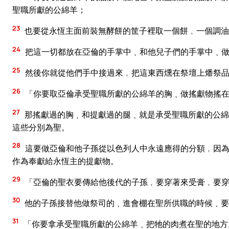
聖職所獻的公綿羊；
23
也要從永恆主面前裝無酵餅的筐子裡取一個餅﹐一個調油
24
把這一切都放在亞倫的手掌中﹑和他兒子們的手掌中﹑
25
然後你就從他們手中接過來﹐把這東西燻在祭壇上燔祭品
26
「你要取亞倫承受聖職所獻的公綿羊的胸﹑做搖獻物搖在
27
那搖獻過的胸﹑和提獻過的腿﹑就是承受聖職所獻的公綿
這些分別為聖。
28
這要做亞倫和他子孫從以色列人中永遠應得的分額﹐因為
作為奉獻給永恆主的提獻物。
29
「亞倫的聖衣要傳給他後代的子孫﹐要穿著來受膏﹐要
30
他的子孫接替他做祭司的﹑進會棚在聖所供職的時候﹑要
31
「你要拿承受聖職所獻的公綿羊﹑把牠的肉煮在聖的地方