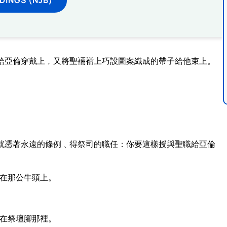
給亞倫穿戴上﹐又將聖裲襠上巧設圖案織成的帶子給他束上。
就憑著永遠的條例﹑得祭司的職任：你要這樣授與聖職給亞倫
在那公牛頭上。
在祭壇腳那裡。