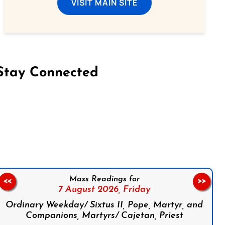
VISIT MAIN SITE
Stay Connected
on Facebook
Follow us on Instagram
Follow us on X
Subscribe to our YouTube Channel
Follow us on WhatsApp
Mass Readings for
<<
>>
7 August 2026,
Friday
Ordinary Weekday/ Sixtus II, Pope, Martyr, and
Companions, Martyrs/ Cajetan, Priest