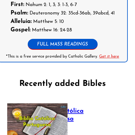
First:
Nahum 2: 1, 3; 3: 1-3, 6-7
Psalm:
Deuteronomy 32: 35cd-36ab, 39abcd, 41
Alleluia:
Matthew 5: 10
Gospel:
Matthew 16: 24-28
FULL MASS READINGS
*This is a free service provided by Catholic Gallery.
Get it here
Recently added Bibles
Bíblia Católica
Portuguesa
July 16, 2025