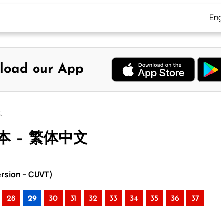
Eng
load our App
文
本 – 繁体中文
rsion – CUVT)
28
29
30
31
32
33
34
35
36
37