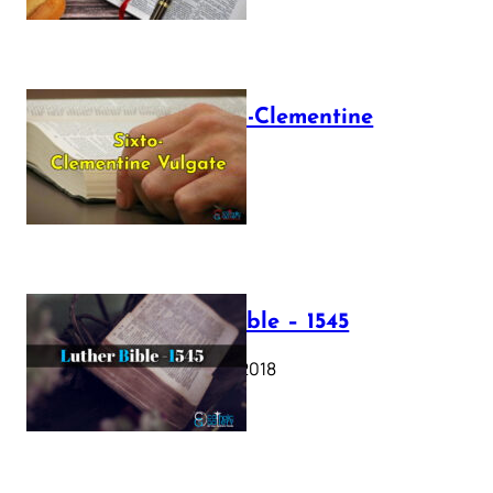
The Sixto-Clementine
Vulgate
July 12, 2025
Luther Bible – 1545
October 17, 2018