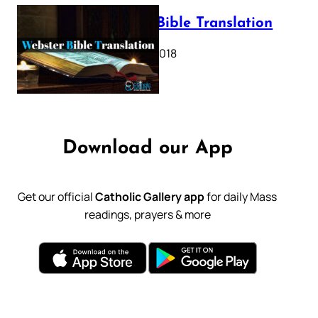
Webster Bible Translation
October 11, 2018
Download our App
Get our official
Catholic Gallery app
for daily Mass
readings, prayers & more