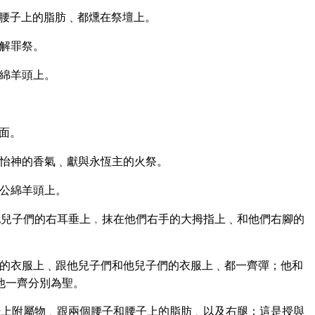
腰子上的脂肪﹑都燻在祭壇上。
解罪祭。
綿羊頭上。
面。
怡神的香氣﹑獻與永恆主的火祭。
公綿羊頭上。
兒子們的右耳垂上﹐抹在他們右手的大拇指上﹑和他們右腳的
的衣服上﹑跟他兒子們和他兒子們的衣服上﹑都一齊彈；他和
他一齊分別為聖。
上附屬物﹑跟兩個腰子和腰子上的脂肪﹑以及右腿：這是授與