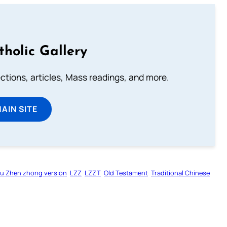
tholic Gallery
lections, articles, Mass readings, and more.
MAIN SITE
u Zhen zhong version
LZZ
LZZT
Old Testament
Traditional Chinese