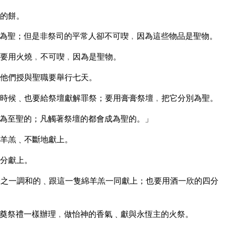
的餅。
為聖；但是非祭司的平常人卻不可喫﹐因為這些物品是聖物。
要用火燒﹐不可喫﹐因為是聖物。
他們授與聖職要舉行七天。
時候﹑也要給祭壇獻解罪祭；要用膏膏祭壇﹐把它分別為聖。
為至聖的；凡觸著祭壇的都會成為聖的。」
羊羔﹑不斷地獻上。
分獻上。
之一調和的﹑跟這一隻綿羊羔一同獻上；也要用酒一欣的四分
奠祭禮一樣辦理﹐做怡神的香氣﹑獻與永恆主的火祭。