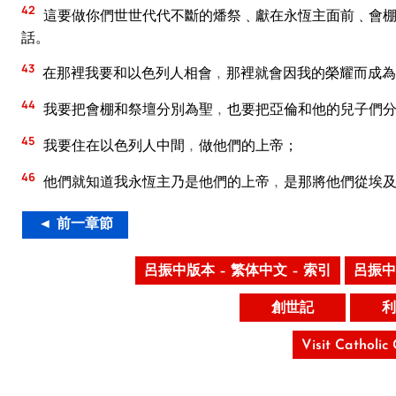
42
這要做你們世世代代不斷的燔祭﹑獻在永恆主面前﹑會棚
話。
43
在那裡我要和以色列人相會﹐那裡就會因我的榮耀而成為
44
我要把會棚和祭壇分別為聖﹐也要把亞倫和他的兒子們
45
我要住在以色列人中間﹐做他們的上帝；
46
他們就知道我永恆主乃是他們的上帝﹐是那將他們從埃及
◄ 前一章節
呂振中版本 – 繁体中文 – 索引
呂振中
創世記
利
Visit Catholic