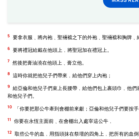
5
要拿衣服﹑將內袍﹑聖裲襠之下的外袍﹑聖裲襠和胸牌﹑
6
要將禮冠給戴在他頭上﹐將聖冠加在禮冠上。
7
然後把膏油澆在他頭上﹑膏立他。
8
這時你就把他兒子們帶來﹐給他們穿上內袍；
9
給亞倫和他兒子們束上長腰帶﹐給他們包上裹頭巾﹐他們
和他兒子們。
10
「你要把那公牛牽到會棚前來獻；亞倫和他兒子們要按手
11
你要在永恆主面前﹑在會棚出入處宰這公牛﹐
12
取些公牛的血﹐用指頭抹在祭壇的四角上﹐把所有的血倒