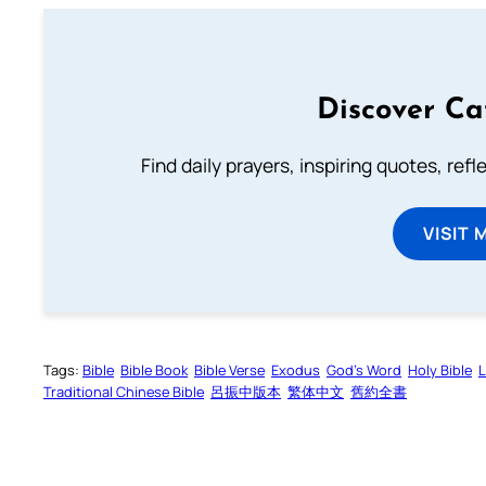
Discover Ca
Find daily prayers, inspiring quotes, ref
VISIT 
Tags:
Bible
Bible Book
Bible Verse
Exodus
God’s Word
Holy Bible
L
Traditional Chinese Bible
呂振中版本
繁体中文
舊約全書