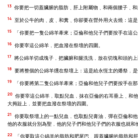
13
你要把一切蓋臟腑的脂肪﹑肝上附屬物﹑和兩個腰子﹑和
14
至於公牛的肉﹑皮﹑和糞﹑你卻要在營外用火去燒：這是
15
「你要把一隻公綿羊牽來；亞倫和他兒子們要按手在這公
16
你要宰這公綿羊﹐把血潑在祭壇的四圍。
17
將公綿羊切成塊子﹐把臟腑和腿洗洗﹐放在切塊和頭的上
18
要將整個的公綿羊燻在祭壇上：這是給永恆主的燔祭﹐是
19
「你要將第二隻公綿羊牽來；亞倫和他兒子們要按手在那
20
你要宰這公綿羊﹐取點兒血﹐抹在亞倫的右耳垂上﹑和他
大拇趾上﹐並要把血潑在祭壇的四圍。
21
你要取祭壇上的一點兒血﹐也取點兒膏油﹐彈在亞倫和他
他的衣服就分別為聖﹐他的兒子們和他兒子們的衣服也就和
22
「你要取這公綿羊的脂肪和肥尾巴﹑跟蓋臟腑的脂肪和肝