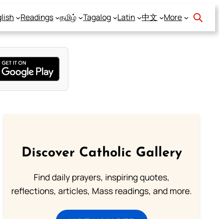
lish
Readings
தமிழ்
Tagalog
Latin
中文
More
Discover Catholic Gallery
Find daily prayers, inspiring quotes,
reflections, articles, Mass readings, and more.