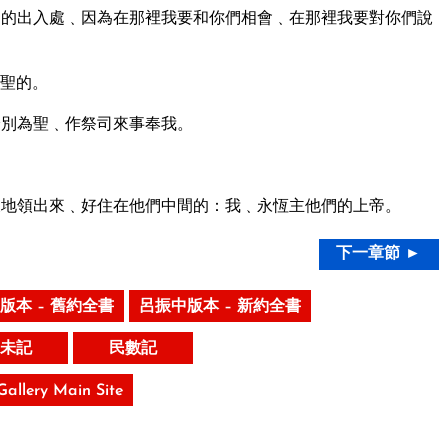
的出入處﹑因為在那裡我要和你們相會﹑在那裡我要對你們說
聖的。
分別為聖﹑作祭司來事奉我。
地領出來﹑好住在他們中間的：我﹑永恆主他們的上帝。
下一章節 ►
版本 – 舊約全書
呂振中版本 – 新約全書
未記
民數記
 Gallery Main Site