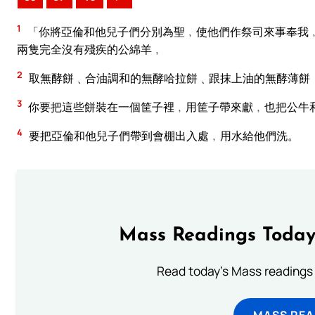
1
「你將亞倫和他兒子們分別為聖﹐使他們作祭司來事奉我
兩隻完全沒有殘疾的公綿羊﹐
2
取無酵餅﹑合油調和的無酵哈拉餅﹑跟抹上油的無酵薄餅
3
你要把這些餅裝在一個筐子裡﹐用筐子帶來獻﹐也把公牛
4
要把亞倫和他兒子們帶到會棚出入處﹐用水給他們洗。
Mass Readings Today
Read today's Mass readings 
MASS REA