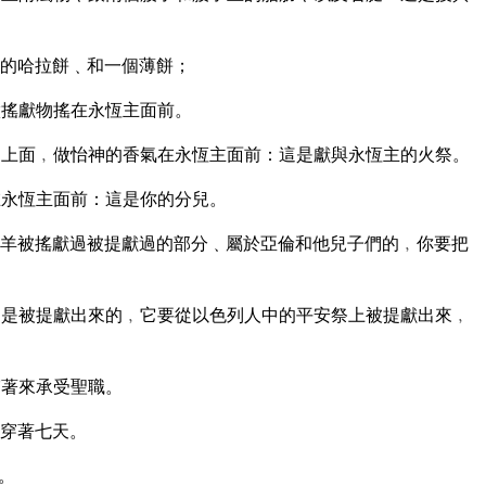
的哈拉餅﹑和一個薄餅；
做搖獻物搖在永恆主面前。
上面﹐做怡神的香氣在永恆主面前：這是獻與永恆主的火祭。
永恆主面前：這是你的分兒。
羊被搖獻過被提獻過的部分﹑屬於亞倫和他兒子們的﹐你要把
是被提獻出來的﹐它要從以色列人中的平安祭上被提獻出來﹐
穿著來承受聖職。
穿著七天。
。