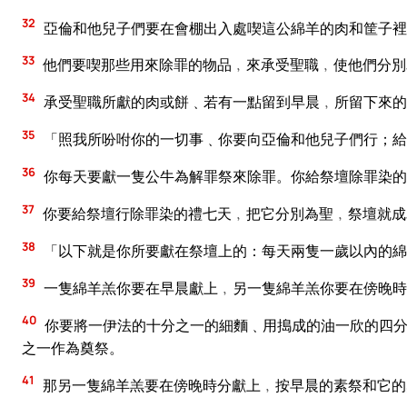
32
亞倫和他兒子們要在會棚出入處喫這公綿羊的肉和筐子裡
33
他們要喫那些用來除罪的物品﹐來承受聖職﹐使他們分別
34
承受聖職所獻的肉或餅﹑若有一點留到早晨﹐所留下來的
35
「照我所吩咐你的一切事﹑你要向亞倫和他兒子們行；給
36
你每天要獻一隻公牛為解罪祭來除罪。你給祭壇除罪染的
37
你要給祭壇行除罪染的禮七天﹐把它分別為聖﹐祭壇就成
38
「以下就是你所要獻在祭壇上的：每天兩隻一歲以內的綿
39
一隻綿羊羔你要在早晨獻上﹐另一隻綿羊羔你要在傍晚時
40
你要將一伊法的十分之一的細麵﹑用搗成的油一欣的四分
之一作為奠祭。
41
那另一隻綿羊羔要在傍晚時分獻上﹐按早晨的素祭和它的