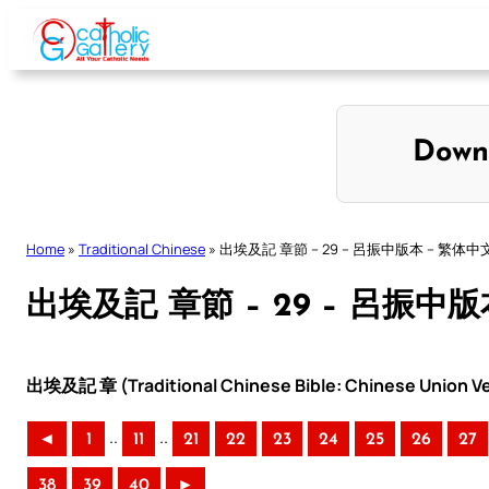
Skip
to
content
Down
Home
»
Traditional Chinese
»
出埃及記 章節 – 29 – 呂振中版本 – 繁体中
出埃及記 章節 – 29 – 呂振中版
出埃及記 章 (Traditional Chinese Bible: Chinese Union Ve
..
..
◄
1
11
21
22
23
24
25
26
27
38
39
40
►