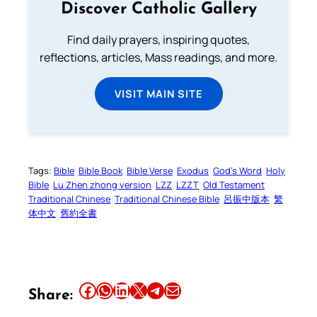
Discover Catholic Gallery
Find daily prayers, inspiring quotes,
reflections, articles, Mass readings, and more.
VISIT MAIN SITE
Tags:
Bible
Bible Book
Bible Verse
Exodus
God’s Word
Holy
Bible
Lu Zhen zhong version
LZZ
LZZT
Old Testament
Traditional Chinese
Traditional Chinese Bible
呂振中版本
繁
体中文
舊約全書
Share this article on Facebook
Share this article on WhatsApp
Share this article on LinkedIn
Share this article on X
Share this article on Telegram
Email this Article
Share: