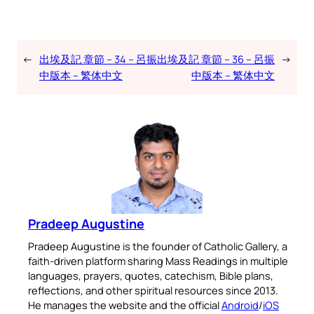
←
出埃及記 章節 – 34 – 呂振
出埃及記 章節 – 36 – 呂振
→
中版本 – 繁体中文
中版本 – 繁体中文
Pradeep Augustine
Pradeep Augustine is the founder of Catholic Gallery, a
faith-driven platform sharing Mass Readings in multiple
languages, prayers, quotes, catechism, Bible plans,
reflections, and other spiritual resources since 2013.
He manages the website and the official
Android
/
iOS