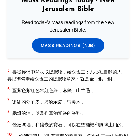
Mass Readings Today - New
Jerusalem Bible
Read today's Mass readings from the New
Jerusalem Bible.
MASS READINGS (NJB)
5
要從你們中間收取提獻物﹑給永恆主；凡心裡自願的人﹐
要把準備奉給永恆主的提獻物拿來：就是金﹑銀﹑銅﹑
6
藍紫色紫紅色朱紅色線﹑麻絲﹑山羊毛﹑
7
染紅的公羊皮﹑塔哈示皮﹑皂莢木﹑
8
點燈的油﹑以及作膏油和香的香料﹑
9
條紋瑪瑙﹑和鑲嵌的寶石﹑可以在聖裲襠和胸牌上用的。
10
「你們中間凡心裡有技能的都要來﹑作永恆主一切所吩咐