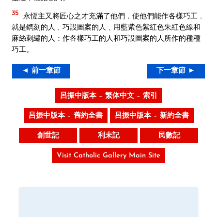
35
永恆主又將匠心之才充滿了他們﹐使他們能作各樣巧工﹐
就是鐫刻的人﹑巧設圖案的人﹑用藍紫色紫紅色朱紅色線和
麻絲刺繡的人：作各樣巧工的人和巧設圖案的人所作的種種
巧工。
◄ 前一章節
下一章節 ►
呂振中版本 – 繁体中文 – 索引
呂振中版本 – 舊約全書
呂振中版本 – 新約全書
創世記
利未記
民數記
Visit Catholic Gallery Main Site