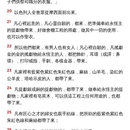
子們供祭司職分的衣服。」
20
以色列人全會眾從摩西面前出來。
21
凡心裡起意的﹑凡心靈自願的﹑都來﹐把準備奉給永恆主
的提獻物帶來﹑好做會棚工程的用處﹑做其中一切的使用﹐
也可以作聖衣。
22
所以他們都來﹐有男人也有女人；凡心裡自願的﹑凡搖獻
金的金的搖獻物給永恆主的人﹑都把飾針﹑耳環（或譯：鼻
環）﹑打印戒指﹑手釧﹑各樣金器﹑帶來。
23
凡家裡有藍紫色紫紅色朱紅色線﹑麻絲﹑山羊毛﹑染紅的
公羊皮﹑塔哈示皮的人﹑都帶了來。
24
凡提獻銀或銅的提獻物的﹑都帶了來﹑做奉給永恆主的提
獻物；凡家裡有皂莢木﹑可以供這工程上任何用途的﹑也都
帶了來。
25
凡有匠心之才的婦女也親手紡線﹐把所紡的藍紫色紫紅色
朱紅色線和麻絲都帶了來；
26