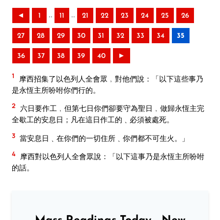
..
..
◄
1
11
21
22
23
24
25
26
27
28
29
30
31
32
33
34
35
36
37
38
39
40
►
1
摩西招集了以色列人全會眾﹐對他們說：「以下這些事乃
是永恆主所吩咐你們行的。
2
六日要作工﹐但第七日你們卻要守為聖日﹐做歸永恆主完
全歇工的安息日；凡在這日作工的﹑必須被處死。
3
當安息日﹑在你們的一切住所﹑你們都不可生火。」
4
摩西對以色列人全會眾說：「以下這事乃是永恆主所吩咐
的話。