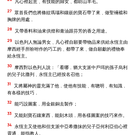
凡心裡起意﹑有技能的婦女﹑都紡山羊毛。
27
眾首長們也將條紋瑪瑙和鑲嵌的寶石帶了來﹑做聖裲襠和
胸牌的用處﹐
28
又帶香料和油來供燈和膏油跟芬芳的香之用途。
29
以色列人無論男女﹑凡心裡自願要帶物品來供給永恆主由
摩西經手所吩咐作的巧工的﹑都帶了來﹑做自願獻的禮物奉
給永恆主。
30
摩西對以色列人說：「看哪﹐猶大支派中戶珥的孫子烏利
的兒子比撒列﹑永恆主已經按名召他；
31
又將屬神的靈充滿了他﹐使他有技能﹑有聰明﹑有知識﹐
有各樣的技巧﹐
32
能巧設圖案﹐用金銀銅去製作；
33
又能刻寶石鑲東西﹐能刻木頭﹐用各樣圖案的技巧來作。
34
永恆主又使他和但支派中亞希撒抹的兒子亞何利亞伯心裡
靈通﹑能指教人。