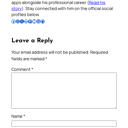
apps alongside his professional career (
Read his
story
). Stay connected with him on the official social
profiles below.
Follow Pradeep on Facebook
Follow Pradeep on Instagram
Follow Pradeep on X
Follow Pradeep on LinkedIn
Follow Pradeep on Pinterest
Subscribe to Pradeep’s Youtube Channel
Follow Pradeep on WordPress
Follow Pradeep on GitHub
Leave a Reply
Your email address will not be published.
Required
fields are marked
*
Comment
*
Name
*