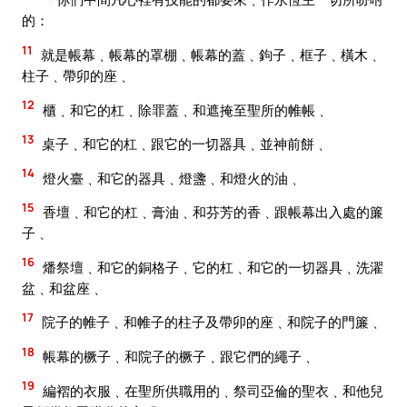
的：
11
就是帳幕﹑帳幕的罩棚﹑帳幕的蓋﹑鉤子﹑框子﹑橫木﹑
柱子﹑帶卯的座﹑
12
櫃﹑和它的杠﹑除罪蓋﹑和遮掩至聖所的帷帳﹑
13
桌子﹑和它的杠﹑跟它的一切器具﹑並神前餅﹑
14
燈火臺﹑和它的器具﹑燈盞﹑和燈火的油﹑
15
香壇﹑和它的杠﹑膏油﹑和芬芳的香﹑跟帳幕出入處的簾
子﹑
16
燔祭壇﹑和它的銅格子﹑它的杠﹑和它的一切器具﹑洗濯
盆﹑和盆座﹑
17
院子的帷子﹑和帷子的柱子及帶卯的座﹑和院子的門簾﹑
18
帳幕的橛子﹑和院子的橛子﹑跟它們的繩子﹑
19
編褶的衣服﹑在聖所供職用的﹑祭司亞倫的聖衣﹑和他兒