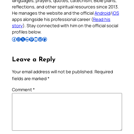
languages, prayers, quotes, catechism, Bible plans,
reflections, and other spiritual resources since 2013.
He manages the website and the official
Android
/
iOS
apps alongside his professional career (
Read his
story
). Stay connected with him on the official social
profiles below.
Follow Pradeep on Facebook
Follow Pradeep on Instagram
Follow Pradeep on X
Follow Pradeep on LinkedIn
Follow Pradeep on Pinterest
Subscribe to Pradeep’s Youtube Channel
Follow Pradeep on WordPress
Follow Pradeep on GitHub
Leave a Reply
Your email address will not be published.
Required
fields are marked
*
Comment
*