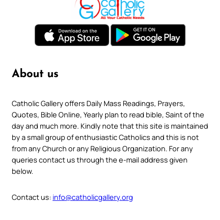
About us
Catholic Gallery offers Daily Mass Readings, Prayers,
Quotes, Bible Online, Yearly plan to read bible, Saint of the
day and much more. Kindly note that this site is maintained
by a small group of enthusiastic Catholics and this is not
from any Church or any Religious Organization. For any
queries contact us through the e-mail address given
below.
Contact us:
info@catholicgallery.org