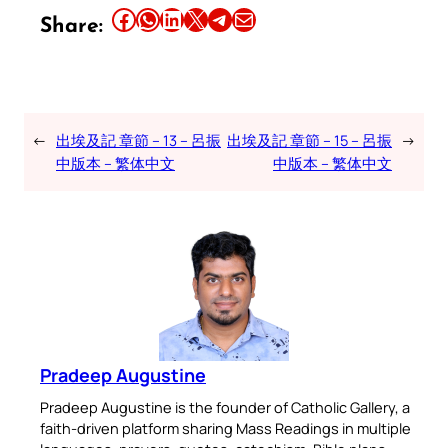
Share this article on Facebook
Share this article on WhatsApp
Share this article on LinkedIn
Share this article on X
Share this article on Telegram
Email this Article
Share:
←
出埃及記 章節 – 13 – 呂振
出埃及記 章節 – 15 – 呂振
→
中版本 – 繁体中文
中版本 – 繁体中文
Pradeep Augustine
Pradeep Augustine is the founder of Catholic Gallery, a
faith-driven platform sharing Mass Readings in multiple