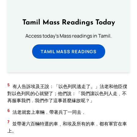
Tamil Mass Readings Today
Access today's Mass readings in Tamil.
TAMIL MASS READINGS
5
有人告訴埃及王說：「以色列民逃走了。」法老和他臣僕
對以色列民的心就變了；他們說：「我們讓以色列人走﹑不
再服事我們﹐我們作了這事甚麼緣故呢？」
6
法老就套上車輛﹐帶著兵丁一同去﹐
7
並帶著六百輛特選的車﹑和埃及所有的車﹐都有軍官在車
上。