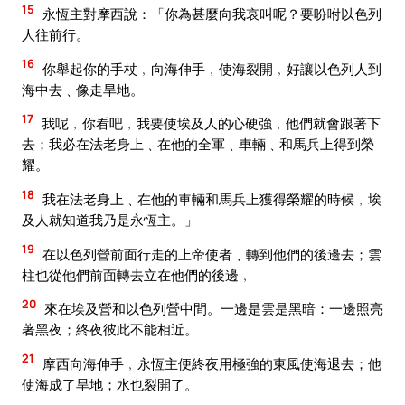
15
永恆主對摩西說：「你為甚麼向我哀叫呢？要吩咐以色列
人往前行。
16
你舉起你的手杖﹐向海伸手﹐使海裂開﹐好讓以色列人到
海中去﹑像走旱地。
17
我呢﹐你看吧﹐我要使埃及人的心硬強﹐他們就會跟著下
去；我必在法老身上﹑在他的全軍﹑車輛﹑和馬兵上得到榮
耀。
18
我在法老身上﹑在他的車輛和馬兵上獲得榮耀的時候﹐埃
及人就知道我乃是永恆主。」
19
在以色列營前面行走的上帝使者﹑轉到他們的後邊去；雲
柱也從他們前面轉去立在他們的後邊﹐
20
來在埃及營和以色列營中間。一邊是雲是黑暗：一邊照亮
著黑夜；終夜彼此不能相近。
21
摩西向海伸手﹐永恆主便終夜用極強的東風使海退去；他
使海成了旱地；水也裂開了。