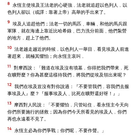
8
永恆主使埃及王法老的心硬強﹐法老就追趕以色列人﹐以
色列人卻以（或譯：靠著上帝）高舉的手出來了。
9
埃及人追趕他們；法老一切的馬匹﹑車輛﹑和他的馬兵跟
軍隊﹑就在海邊上靠近比哈希錄﹑巴力洗分前面﹑他們紮營
的地方﹐趕上了他們。
10
法老越走越近的時候﹐以色列人一舉目﹐看見埃及人前進
著趕來﹐就極其懼怕；向永恆主哀叫﹐
11
對摩西說：「難道在埃及沒有墳墓﹐你得把我們帶來﹐死
在曠野麼？你為甚麼這樣待我們﹐將我們從埃及領出來呢？
12
我們在埃及豈沒有對你說過：『不要管我們﹐容我們去服
事埃及人』麼？『服事埃及人﹑比死在曠野還好呀！』」
13
摩西對人民說：「不要懼怕﹐只管站住﹐看永恆主今天向
你們所要施行的拯救；因為你們今天所看見的埃及人﹐你們
再也永遠看不見了。
14
永恆主必為你們爭戰；你們呢﹐不要作聲。」