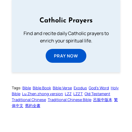
Catholic Prayers
Find and recite daily Catholic prayers to
enrich your spiritual life.
PRAY NOW
Tags:
Bible
Bible Book
Bible Verse
Exodus
God’s Word
Holy
Bible
Lu Zhen zhong version
LZZ
LZZT
Old Testament
Traditional Chinese
Traditional Chinese Bible
呂振中版本
繁
体中文
舊約全書