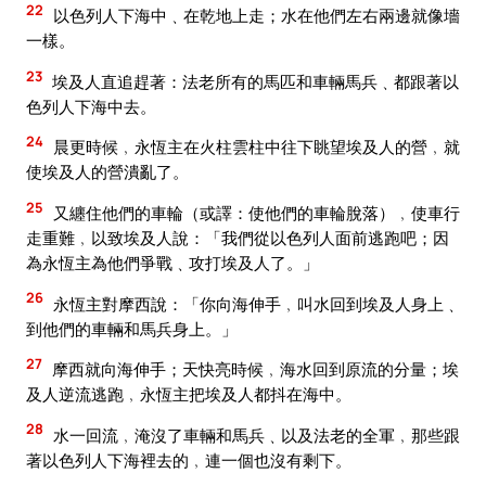
22
以色列人下海中﹑在乾地上走；水在他們左右兩邊就像墻
一樣。
23
埃及人直追趕著：法老所有的馬匹和車輛馬兵﹑都跟著以
色列人下海中去。
24
晨更時候﹐永恆主在火柱雲柱中往下眺望埃及人的營﹐就
使埃及人的營潰亂了。
25
又纏住他們的車輪（或譯：使他們的車輪脫落）﹐使車行
走重難﹐以致埃及人說：「我們從以色列人面前逃跑吧；因
為永恆主為他們爭戰﹑攻打埃及人了。」
26
永恆主對摩西說：「你向海伸手﹐叫水回到埃及人身上﹑
到他們的車輛和馬兵身上。」
27
摩西就向海伸手；天快亮時候﹐海水回到原流的分量；埃
及人逆流逃跑﹐永恆主把埃及人都抖在海中。
28
水一回流﹐淹沒了車輛和馬兵﹑以及法老的全軍﹐那些跟
著以色列人下海裡去的﹐連一個也沒有剩下。