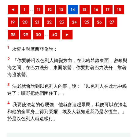
..
◄
1
11
12
13
14
15
16
17
18
19
20
21
22
23
24
25
26
27
..
28
29
30
40
►
1
永恆主對摩西亞倫說：
2
「你要吩咐以色列人轉變方向﹐在比哈希錄東面﹑密奪與
海之間﹐在巴力洗分﹑東面紮營；你要對著巴力洗分﹑靠著
海邊紮營。
3
法老就會說到以色列人的事﹑說：『以色列人在此地中繞
迷了；曠野把他們困住了。』
4
我要使法老的心硬強﹐他就會追趕眾民﹐我便可以在法老
和他的全軍身上得到榮耀﹐埃及人就知道我乃是永恆主。」
於是以色列人就這樣行。