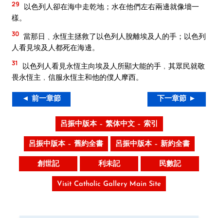
29
以色列人卻在海中走乾地；水在他們左右兩邊就像墻一
樣。
30
當那日﹑永恆主拯救了以色列人脫離埃及人的手；以色列
人看見埃及人都死在海邊。
31
以色列人看見永恆主向埃及人所顯大能的手﹐其眾民就敬
畏永恆主﹐信服永恆主和他的僕人摩西。
◄ 前一章節
下一章節 ►
呂振中版本 – 繁体中文 – 索引
呂振中版本 – 舊約全書
呂振中版本 – 新約全書
創世記
利未記
民數記
Visit Catholic Gallery Main Site