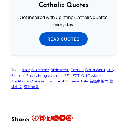
Catholic Quotes
Get inspired with uplifting Catholic quotes
every day.
READ QUOTES
Tags:
Bible
Bible Book
Bible Verse
Exodus
God’s Word
Holy
Bible
Lu Zhen zhong version
LZZ
LZZT
Old Testament
Traditional Chinese
Traditional Chinese Bible
呂振中版本
繁
体中文
舊約全書
Share this article on Facebook
Share this article on WhatsApp
Share this article on LinkedIn
Share this article on X
Share this article on Telegram
Email this Article
Share: