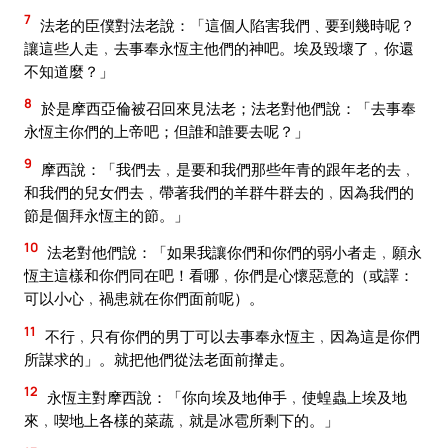
7
法老的臣僕對法老說：「這個人陷害我們﹑要到幾時呢？
讓這些人走﹐去事奉永恆主他們的神吧。埃及毀壞了﹐你還
不知道麼？」
8
於是摩西亞倫被召回來見法老；法老對他們說：「去事奉
永恆主你們的上帝吧；但誰和誰要去呢？」
9
摩西說：「我們去﹐是要和我們那些年青的跟年老的去﹐
和我們的兒女們去﹐帶著我們的羊群牛群去的﹐因為我們的
節是個拜永恆主的節。」
10
法老對他們說：「如果我讓你們和你們的弱小者走﹐願永
恆主這樣和你們同在吧！看哪﹐你們是心懷惡意的（或譯：
可以小心﹐禍患就在你們面前呢）。
11
不行﹐只有你們的男丁可以去事奉永恆主﹐因為這是你們
所謀求的」。就把他們從法老面前攆走。
12
永恆主對摩西說：「你向埃及地伸手﹐使蝗蟲上埃及地
來﹐喫地上各樣的菜蔬﹐就是冰雹所剩下的。」