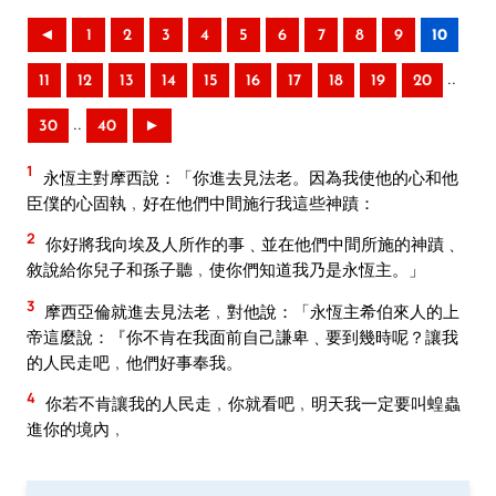
◄
1
2
3
4
5
6
7
8
9
10
..
11
12
13
14
15
16
17
18
19
20
..
30
40
►
1
永恆主對摩西說：「你進去見法老。因為我使他的心和他
臣僕的心固執﹐好在他們中間施行我這些神蹟：
2
你好將我向埃及人所作的事﹑並在他們中間所施的神蹟﹑
敘說給你兒子和孫子聽﹐使你們知道我乃是永恆主。」
3
摩西亞倫就進去見法老﹐對他說：「永恆主希伯來人的上
帝這麼說：『你不肯在我面前自己謙卑﹑要到幾時呢？讓我
的人民走吧﹐他們好事奉我。
4
你若不肯讓我的人民走﹐你就看吧﹐明天我一定要叫蝗蟲
進你的境內﹐