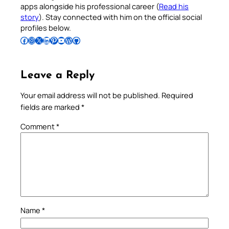
apps alongside his professional career (
Read his
story
). Stay connected with him on the official social
profiles below.
Follow Pradeep on Facebook
Follow Pradeep on Instagram
Follow Pradeep on X
Follow Pradeep on LinkedIn
Follow Pradeep on Pinterest
Subscribe to Pradeep’s Youtube Channel
Follow Pradeep on WordPress
Follow Pradeep on GitHub
Leave a Reply
Your email address will not be published.
Required
fields are marked
*
Comment
*
Name
*