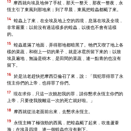
13
摩西就向埃及地伸了手杖﹐那天一整天﹑那夜一整夜﹑永
恆主引了東風到那地來；到了早晨﹐東風把蝗蟲都颳了來。
14
蝗蟲上了來﹐在全埃及地上空的四境﹐息落在埃及全境﹐
非常嚴重：以前沒有過這樣多的蝗蟲﹐以後也不會有這樣
的。
15
蝗蟲遮滿了地面﹐弄得那地都暗黑了。牠們又喫了地上各
樣的菜蔬﹐和樹上一切的果子﹑就是冰雹所留下來的：以致
埃及遍地﹑無論是樹木﹑是田間的菜蔬﹑連一點青的也沒有
留下。
16
於是法老趕快把摩西亞倫召了來﹐說：「我犯罪得罪了永
恆主你們的上帝﹐也得罪了你們。
17
現在求你﹐只這一次饒恕我的罪﹐請你懇求永恆主你們的
上帝﹐只要使我脫離這一次的死亡就好啦。」
18
摩西就從法老面前出來﹐去懇求永恆主。
19
永恆主轉了極強勁的西風﹐把蝗蟲颳了起來﹐吹進蘆葦
海；在埃及四境﹑連一個蝗蟲也沒有剩下。