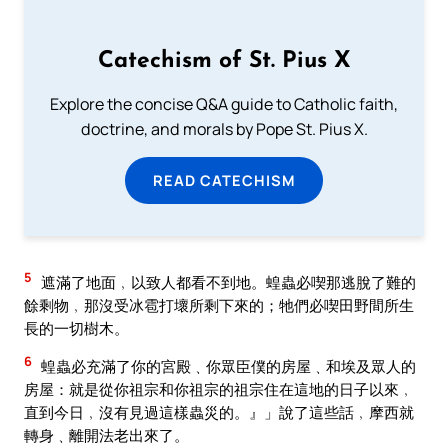
Catechism of St. Pius X
Explore the concise Q&A guide to Catholic faith,
doctrine, and morals by Pope St. Pius X.
READ CATECHISM
5
遮滿了地面﹐以致人都看不到地。蝗蟲必喫那逃脫了難的
餘剩物﹐那沒受冰雹打壞所剩下來的；牠們必喫田野間所生
長的一切樹木。
6
蝗蟲必充滿了你的宮殿﹑你眾臣僕的房屋﹑和埃及眾人的
房屋：就是從你祖宗和你祖宗的祖宗住在這地的日子以來﹐
直到今日﹐沒有見過這樣蟲災的。』」說了這些話﹐摩西就
轉身﹑離開法老出來了。