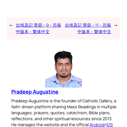
←
出埃及記 章節 – 9 – 呂振
出埃及記 章節 – 11 – 呂振
→
中版本 – 繁体中文
中版本 – 繁体中文
Pradeep Augustine
Pradeep Augustine is the founder of Catholic Gallery, a
faith-driven platform sharing Mass Readings in multiple
languages, prayers, quotes, catechism, Bible plans,
reflections, and other spiritual resources since 2013.
He manages the website and the official
Android
/
iOS