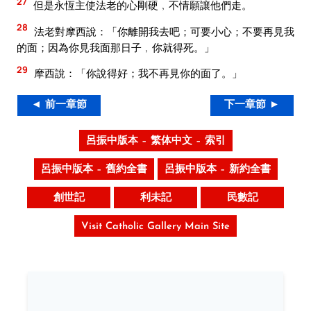
27
但是永恆主使法老的心剛硬﹐不情願讓他們走。
28
法老對摩西說：「你離開我去吧；可要小心；不要再見我
的面；因為你見我面那日子﹐你就得死。」
29
摩西說：「你說得好；我不再見你的面了。」
◄ 前一章節
下一章節 ►
呂振中版本 – 繁体中文 – 索引
呂振中版本 – 舊約全書
呂振中版本 – 新約全書
創世記
利未記
民數記
Visit Catholic Gallery Main Site