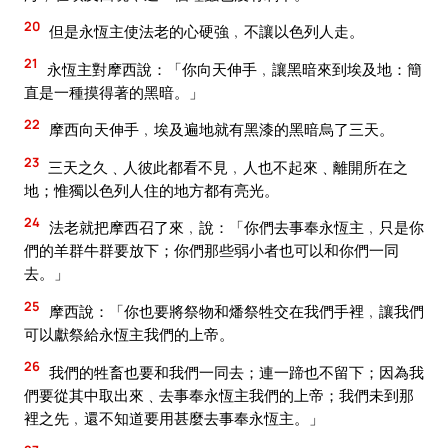
20
但是永恆主使法老的心硬強﹐不讓以色列人走。
21
永恆主對摩西說：「你向天伸手﹐讓黑暗來到埃及地：簡
直是一種摸得著的黑暗。」
22
摩西向天伸手﹐埃及遍地就有黑漆的黑暗烏了三天。
23
三天之久﹑人彼此都看不見﹐人也不起來﹑離開所在之
地；惟獨以色列人住的地方都有亮光。
24
法老就把摩西召了來﹐說：「你們去事奉永恆主﹐只是你
們的羊群牛群要放下；你們那些弱小者也可以和你們一同
去。」
25
摩西說：「你也要將祭物和燔祭牲交在我們手裡﹐讓我們
可以獻祭給永恆主我們的上帝。
26
我們的牲畜也要和我們一同去；連一蹄也不留下；因為我
們要從其中取出來﹑去事奉永恆主我們的上帝；我們未到那
裡之先﹐還不知道要用甚麼去事奉永恆主。」