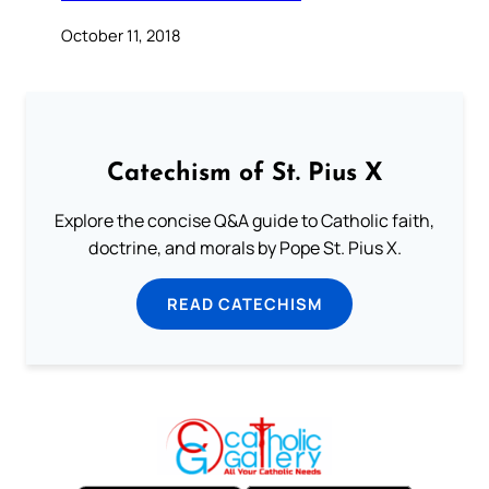
October 11, 2018
Catechism of St. Pius X
Explore the concise Q&A guide to Catholic faith,
doctrine, and morals by Pope St. Pius X.
READ CATECHISM