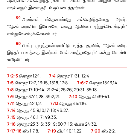
அவர்மேல் கல்லெறிந்தார்கள். சாட்சிகள் தங்கள் மேலுடைகளைச்
சவுல் எனும் இளைஞரிடம் ஒப்படைத்தார்கள்.
59
அவர்கள் ஸ்தேவான்மீது கல்லெறிந்தபோது அவர்,
“ஆண்டவராகிய இயேசுவே, எனது ஆவியை ஏற்றுக்கொள்ளும்”
என்று வேண்டிக் கொண்டார்.
60
பின்பு முழந்தாள்படியிட்டு உரத்த குரலில், “ஆண்டவரே,
இந்தப் பாவத்தை இவர்கள் மேல் சுமத்தாதேயும்” என்று சொல்லி
உயிர்விட்டார்.
7:2-3
தொநூ 12:1.
7:4
தொநூ 11:31; 12:4.
7:5
தொநூ 12:7; 13:15; 1518; 17:8.
7:6-7
தொநூ 15:13,14.
7:8
தொநூ 17:10-14; 21:2-4; 25:26; 29:31; 35:18.
7:9
தொநூ 37:11,28; 39:2,21.
7:10
தொநூ 41:39-41.
7:11
தொநூ 42:1,2.
7:13
தொநூ 45:1,16.
7:14
தொநூ 45:9,10,17-18; 46:27.
7:15
தொநூ 46:1-7; 49:33.
7:16
தொநூ 23:3-6; 33:19; 50:7-13; யோசு 24:32.
7:17-18
விப 1:7,8.
7:19
விப 1:10,11,22.
7:20
விப 2:2.