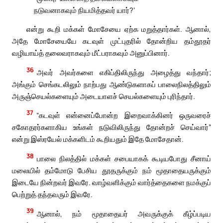
நடுவனாகவும் நியமித்தவர் யார்?’
என்று கூறி மக்கள் மோசேயை ஏற்க மறுத்தார்கள். ஆனால்,
அதே மோசேயையே கடவுள் முட்புதரில் தோன்றிய தம்தூதர்
வழியாய்த் தலைவராகவும் மீட்பராகவும் அனுப்பினார்.
36
அவர் அவர்களை எகிப்திலிருந்து அழைத்து வந்தார்;
அங்கும் செங்கடலிலும் நாற்பது ஆண்டுகளாகப் பாலைநிலத்திலும்
அருஞ்செயல்களையும் அடையாளச் செயல்களையும் புரிந்தார்.
37
“கடவுள் என்னைப்போன்ற இறைவாக்கினர் ஒருவரைச்
சகோதரர்களாகிய உங்கள் நடுவிலிருந்து தோன்றச் செய்வார்”
என்று இஸ்ரயேல் மக்களிடம் கூறியதும் இதே மோசேதான்.
38
பாலை நிலத்தில் மக்கள் சபையாகக் கூடியபோது சீனாய்
மலையில் தம்மோடு பேசிய தூதருக்கும் நம் மூதாதையருக்கும்
இடையே நின்றவர் இவரே. வாழ்வளிக்கும் வார்த்தைகளை நமக்குப்
பெற்றுத் தந்தவரும் இவரே.
39
ஆனால், நம் மூதாதையர் அவருக்குக் கீழ்ப்படிய