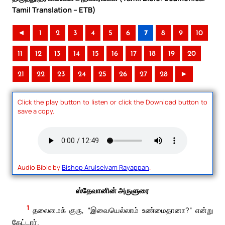
Tamil Translation – ETB)
◄
1
2
3
4
5
6
7
8
9
10
11
12
13
14
15
16
17
18
19
20
21
22
23
24
25
26
27
28
►
Click the play button to listen or click the Download button to
save a copy.
Audio Bible by
Bishop Arulselvam Rayappan
.
ஸ்தேவானின் அருளுரை
1
தலைமைக் குரு, “இவையெல்லாம் உண்மைதானா?” என்று
கேட்டார்.