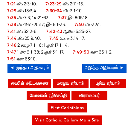
7:21
விப 2:3-10.
7:23-29
விப 2:11-15.
7:29
விப 18:3,4.
7:30-34
விப 3:1-10.
7:36
விப 7:3; 14:21-33.
7:37
இச 8:15,18.
7:38
விப 19:1-20:17; இச 5:1-33.
7:40
விப 32:1.
7:41
விப 32:2-6.
7:42-43
ஆமோ 5:25-27.
7:44
விப 25:9,40.
7:45
யோசு 3:14-17.
7:46
2 சாமு 7:1-16; 1 குறி 17:1-14.
7:47
1 அர 6:1-38; 2 குறி 3:1-17.
7:49-50
எசா 66:1-2.
7:51
எசா 63:10.
◄ முந்தய அதிகாரம்
அடுத்த அதிகாரம் ►
பைபிள் அட்டவணை
பழைய ஏற்பாடு
புதிய ஏற்பாடு
யோவான் நற்செய்தி
உரோமையர்
First Corinthians
Visit Catholic Gallery Main Site