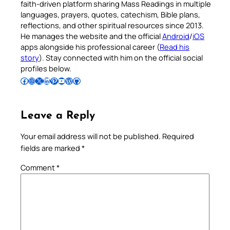
faith-driven platform sharing Mass Readings in multiple
languages, prayers, quotes, catechism, Bible plans,
reflections, and other spiritual resources since 2013.
He manages the website and the official
Android
/
iOS
apps alongside his professional career (
Read his
story
). Stay connected with him on the official social
profiles below.
Follow Pradeep on Facebook
Follow Pradeep on Instagram
Follow Pradeep on X
Follow Pradeep on LinkedIn
Follow Pradeep on Pinterest
Subscribe to Pradeep’s Youtube Channel
Follow Pradeep on WordPress
Follow Pradeep on GitHub
Leave a Reply
Your email address will not be published.
Required
fields are marked
*
Comment
*