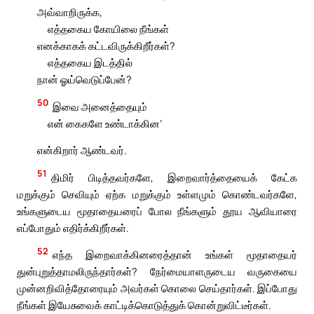
அவ்வாறிருக்க,
எத்தகைய கோயிலை நீங்கள்
எனக்காகக் கட்டவிருக்கிறீர்கள்?
எத்தகைய இடத்தில்
நான் ஓய்வெடுப்பேன்?
50
இவை அனைத்தையும்
என் கைகளே உண்டாக்கின’
என்கிறார் ஆண்டவர்.
51
திமிர் பிடித்தவர்களே, இறைவார்த்தையைக் கேட்க
மறுக்கும் செவியும் ஏற்க மறுக்கும் உள்ளமும் கொண்டவர்களே,
உங்களுடைய மூதாதையரைப் போல நீங்களும் தூய ஆவியாரை
எப்போதும் எதிர்க்கிறீர்கள்.
52
எந்த இறைவாக்கினரைத்தான் உங்கள் மூதாதையர்
துன்புறுத்தாமலிருந்தார்கள்? நேர்மையாளருடைய வருகையை
முன்னறிவித்தோரையும் அவர்கள் கொலை செய்தார்கள். இப்போது
நீங்கள் இயேசுவைக் காட்டிக்கொடுத்துக் கொன்றுவிட்டீர்கள்.