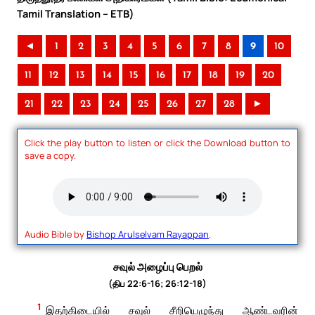
Tamil Translation – ETB)
◄
1
2
3
4
5
6
7
8
9
10
11
12
13
14
15
16
17
18
19
20
21
22
23
24
25
26
27
28
►
Click the play button to listen or click the Download button to
save a copy.
Audio Bible by
Bishop Arulselvam Rayappan
.
சவுல் அழைப்பு பெறல்
(திப 22:6-16; 26:12-18)
1
இதற்கிடையில் சவுல் சீறியெழுந்து ஆண்டவரின்