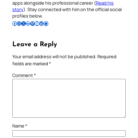
apps alongside his professional career (
Read his
story
). Stay connected with him on the official social
profiles below.
Follow Pradeep on Facebook
Follow Pradeep on Instagram
Follow Pradeep on X
Follow Pradeep on LinkedIn
Follow Pradeep on Pinterest
Subscribe to Pradeep’s Youtube Channel
Follow Pradeep on WordPress
Follow Pradeep on GitHub
Leave a Reply
Your email address will not be published.
Required
fields are marked
*
Comment
*
Name
*