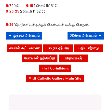
9:7
10:7.
9:15
1 கொரி 9:16,17.
9:23-25
2 கொரி 11:32,33.
9:36
‘தொற்கா’ என்பதற்குப் ‘பெண் மான்’ என்பது பொருள்.
◄ முந்தய அதிகாரம்
அடுத்த அதிகாரம் ►
பைபிள் அட்டவணை
பழைய ஏற்பாடு
புதிய ஏற்பாடு
யோவான் நற்செய்தி
உரோமையர்
First Corinthians
Visit Catholic Gallery Main Site