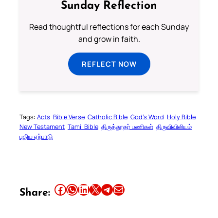
Sunday Reflection
Read thoughtful reflections for each Sunday
and grow in faith.
REFLECT NOW
Tags:
Acts
Bible Verse
Catholic Bible
God’s Word
Holy Bible
New Testament
Tamil Bible
திருத்தூதர் பணிகள்
திருவிவிலியம்
புதிய ஏற்பாடு
Share this article on Facebook
Share this article on WhatsApp
Share this article on LinkedIn
Share this article on X
Share this article on Telegram
Email this Article
Share: