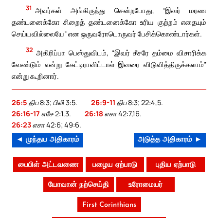
31
அவர்கள் அங்கிருந்து சென்றபோது, “இவர் மரண
தண்டனைக்கோ சிறைத் தண்டனைக்கோ உரிய குற்றம் எதையும்
செய்யவில்லையே” என ஒருவரோடொருவர் பேசிக்கொண்டார்கள்.
32
அகிரிப்பா பெஸ்துவிடம், “இவர் சீசரே தம்மை விசாரிக்க
வேண்டும் என்று கேட்டிராவிட்டால் இவரை விடுவித்திருக்கலாம்”
என்று கூறினார்.
26:5
திப 8:3; பிலி 3:5.
26:9-11
திப 8:3; 22:4,5.
26:16-17
எசே 2:1,3.
26:18
எசா 42:7,16.
26:23
எசா 42:6; 49:6.
◄ முந்தய அதிகாரம்
அடுத்த அதிகாரம் ►
பைபிள் அட்டவணை
பழைய ஏற்பாடு
புதிய ஏற்பாடு
யோவான் நற்செய்தி
உரோமையர்
First Corinthians