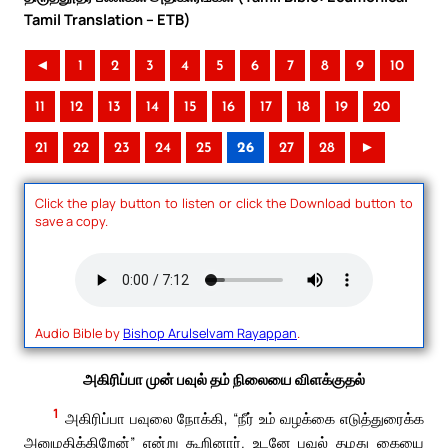
Tamil Translation – ETB)
◄
1
2
3
4
5
6
7
8
9
10
11
12
13
14
15
16
17
18
19
20
21
22
23
24
25
26
27
28
►
Click the play button to listen or click the Download button to
save a copy.
Audio Bible by
Bishop Arulselvam Rayappan
.
அகிரிப்பா முன் பவுல் தம் நிலையை விளக்குதல்
1
அகிரிப்பா பவுலை நோக்கி, “நீர் உம் வழக்கை எடுத்துரைக்க
அனுமதிக்கிறேன்” என்று கூறினார். உடனே பவுல் தமது கையை