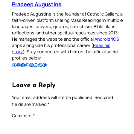
Pradeep Augustine
Pradeep Augustine is the founder of Catholic Gallery, a
faith-driven platform sharing Mass Readings in multiple
languages, prayers, quotes, catechism, Bible plans,
reflections, and other spiritual resources since 2013.
He manages the website and the official
Android
/
iOS
apps alongside his professional career (
Read his
story
). Stay connected with him on the official social
profiles below.
Follow Pradeep on Facebook
Follow Pradeep on Instagram
Follow Pradeep on X
Follow Pradeep on LinkedIn
Follow Pradeep on Pinterest
Subscribe to Pradeep’s Youtube Channel
Follow Pradeep on WordPress
Follow Pradeep on GitHub
Leave a Reply
Your email address will not be published.
Required
fields are marked
*
Comment
*