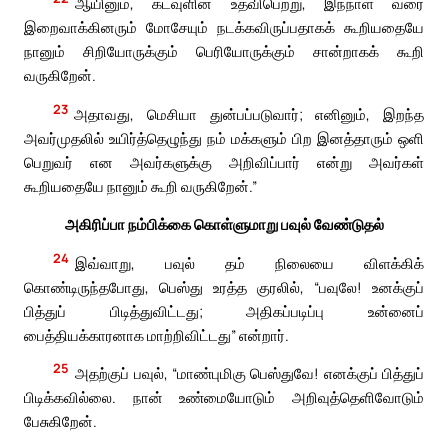
ஆயினும், கடவுளின் உதவிபெற்று, இந்நாள் வரை
இறைவாக்கினரும் மோசேயும் நடக்கவிருப்பதாகக் கூறியதையே
நானும் சிறியோருக்கும் பெரியோருக்கும் சான்றாகக் கூறி
வருகிறேன்.
23
அதாவது, மெசியா துன்பப்படுவார்; எனினும், இறந்த
அவர்முதலில் உயிர்த்தெழுந்து நம் மக்களும் பிற இனத்தாரும் ஒளி
பெறுவர் என அவர்களுக்கு அறிவிப்பார் என்று அவர்கள்
கூறியதையே நானும் கூறி வருகிறேன்.”
அகிரிப்பா நம்பிக்கை கொள்ளுமாறு பவுல் வேண்டுதல்
24
இவ்வாறு, பவுல் தம் நிலையை விளக்கிக்
கொண்டிருந்தபோது, பெஸ்து உரத்த குரலில், “பவுலே! உனக்குப்
பித்துப் பிடித்துவிட்டது; அதிகப்படிப்பு உன்னைப்
பைத்தியக்காரனாக மாற்றிவிட்டது” என்றார்.
25
அதற்குப் பவுல், “மாண்புமிகு பெஸ்துவே! எனக்குப் பித்துப்
பிடிக்கவில்லை. நான் உண்மையோடும் அறிவுத்தெளிவோடும்
பேசுகிறேன்.