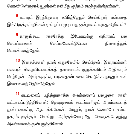
கொண்டுள்ளதால் யூதர்கள் என்மீது குற்றம் சுமத்துகின்றார்கள்.
8
கடவுள் இறந்தோரை உயிர்த்தெழச் செய்கிறார் என்பதை
இங்கிருக்கும் நீங்கள் ஏன் நம்ப முடியாத ஒன்றாகக் கருதுகிறீர்கள்?
9
நானுங்கூட நாசரேத்து இயேசுவுக்கு எதிராகப் பல
செயல்களைச் செய்யவேண்டுமென நினைத்துக்
கொண்டிருந்தேன்.
10
இதைத்தான் நான் எருசலேமில் செய்தேன். இறைமக்கள்
பலரைச் சிறையிலடைக்கத் தலைமைக் குருக்களிடம் அதிகாரம்
பெற்றேன். அவர்களுக்கு மரணதண்டனை கொடுக்க நானும் என்
இசைவைத் தெரிவித்தேன்.
11
கடவுளைப் பழித்துரைக்க அவர்களைப் பலமுறை நான்
கட்டாயப்படுத்தினேன்; தொழுகைக் கூடங்களிலும் அவர்களைத்
தண்டனைக்கு ஆளாக்கினேன். மேலும், நான் வெளியே உள்ள
நகரங்களுக்கும் சென்று, அங்குள்ளோர்மீது வெகுண்டெழுந்து
அவர்களைத் துன்புறுத்தினேன்.