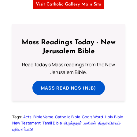
Visit Catholic Gallery Main Site
Mass Readings Today - New
Jerusalem Bible
Read today's Mass readings from the New
Jerusalem Bible.
MASS READINGS (NJB)
Tags:
Acts
Bible Verse
Catholic Bible
God’s Word
Holy Bible
New Testament
Tamil Bible
திருத்தூதர் பணிகள்
திருவிவிலியம்
புதிய ஏற்பாடு