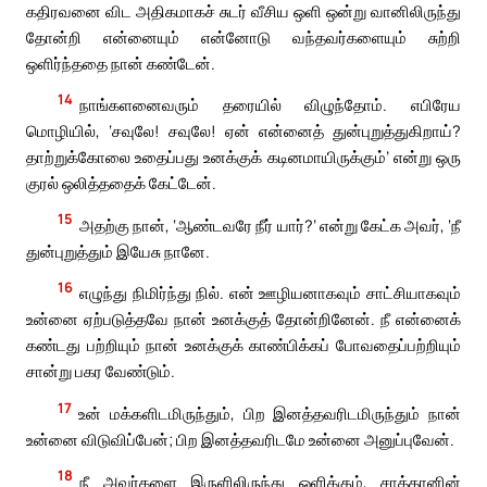
கதிரவனை விட அதிகமாகச் சுடர் வீசிய ஒளி ஒன்று வானிலிருந்து
தோன்றி என்னையும் என்னோடு வந்தவர்களையும் சுற்றி
ஒளிர்ந்ததை நான் கண்டேன்.
14
நாங்களனைவரும் தரையில் விழுந்தோம். எபிரேய
மொழியில், ‘சவுலே! சவுலே! ஏன் என்னைத் துன்புறுத்துகிறாய்?
தாற்றுக்கோலை உதைப்பது உனக்குக் கடினமாயிருக்கும்’ என்று ஒரு
குரல் ஒலித்ததைக் கேட்டேன்.
15
அதற்கு நான், ‘ஆண்டவரே நீர் யார்?’ என்று கேட்க அவர், ‘நீ
துன்புறுத்தும் இயேசு நானே.
16
எழுந்து நிமிர்ந்து நில். என் ஊழியனாகவும் சாட்சியாகவும்
உன்னை ஏற்படுத்தவே நான் உனக்குத் தோன்றினேன். நீ என்னைக்
கண்டது பற்றியும் நான் உனக்குக் காண்பிக்கப் போவதைப்பற்றியும்
சான்று பகர வேண்டும்.
17
உன் மக்களிடமிருந்தும், பிற இனத்தவரிடமிருந்தும் நான்
உன்னை விடுவிப்பேன்; பிற இனத்தவரிடமே உன்னை அனுப்புவேன்.
18
நீ அவர்களை இருளிலிருந்து ஒளிக்கும், சாத்தானின்