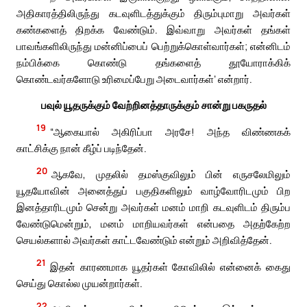
அதிகாரத்திலிருந்து கடவுளிடத்துக்கும் திரும்புமாறு அவர்கள்
கண்களைத் திறக்க வேண்டும். இவ்வாறு அவர்கள் தங்கள்
பாவங்களிலிருந்து மன்னிப்பைப் பெற்றுக்கொள்வார்கள்; என்னிடம்
நம்பிக்கை கொண்டு தங்களைத் தூயோராக்கிக்
கொண்டவர்களோடு உரிமைப்பேறு அடைவார்கள்’ என்றார்.
பவுல் யூதருக்கும் வேற்றினத்தாருக்கும் சான்று பகருதல்
19
“ஆகையால் அகிரிப்பா அரசே! அந்த விண்ணகக்
காட்சிக்கு நான் கீழ்ப் படிந்தேன்.
20
ஆகவே, முதலில் தமஸ்குவிலும் பின் எருசலேமிலும்
யூதயோவின் அனைத்துப் பகுதிகளிலும் வாழ்வோரிடமும் பிற
இனத்தாரிடமும் சென்று அவர்கள் மனம் மாறி கடவுளிடம் திரும்ப
வேண்டுமென்றும், மனம் மாறியவர்கள் என்பதை அதற்கேற்ற
செயல்களால் அவர்கள் காட்டவேண்டும் என்றும் அறிவித்தேன்.
21
இதன் காரணமாக யூதர்கள் கோவிலில் என்னைக் கைது
செய்து கொல்ல முயன்றார்கள்.
22