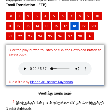
Tamil Translation – ETB)
◄
1
2
3
4
5
6
7
8
9
10
11
12
13
14
15
16
17
18
19
20
21
22
23
24
25
26
27
28
►
Click the play button to listen or click the Download button to
save a copy.
Audio Bible by
Bishop Arulselvam Rayappan
.
கொரிந்து நகரில் பவுல்
1
இவற்றுக்குப் பின்பு பவுல் ஏதென்சை விட்டுக் கொரிந்துக்குப்
போய்ச் சேர்ந்தார்.