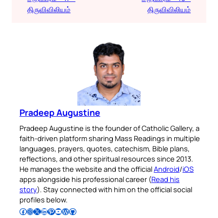
திருவிவிலியம்
திருவிவிலியம்
Pradeep Augustine
Pradeep Augustine is the founder of Catholic Gallery, a
faith-driven platform sharing Mass Readings in multiple
languages, prayers, quotes, catechism, Bible plans,
reflections, and other spiritual resources since 2013.
He manages the website and the official
Android
/
iOS
apps alongside his professional career (
Read his
story
). Stay connected with him on the official social
profiles below.
Follow Pradeep on Facebook
Follow Pradeep on Instagram
Follow Pradeep on X
Follow Pradeep on LinkedIn
Follow Pradeep on Pinterest
Subscribe to Pradeep’s Youtube Channel
Follow Pradeep on WordPress
Follow Pradeep on GitHub