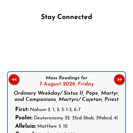
Stay Connected
Follow us on Facebook
Follow us on Instagram
Follow us on X
Subscribe to our YouTube Channel
Follow us on WhatsApp
Mass Readings for
<<
>>
7 August 2026,
Friday
Ordinary Weekday/ Sixtus II, Pope, Martyr,
and Companions, Martyrs/ Cajetan, Priest
First:
Nahum 2: 1, 3; 3: 1-3, 6-7
Psalm:
Deuteronomy 32: 35cd-36ab, 39abcd, 41
Alleluia:
Matthew 5: 10