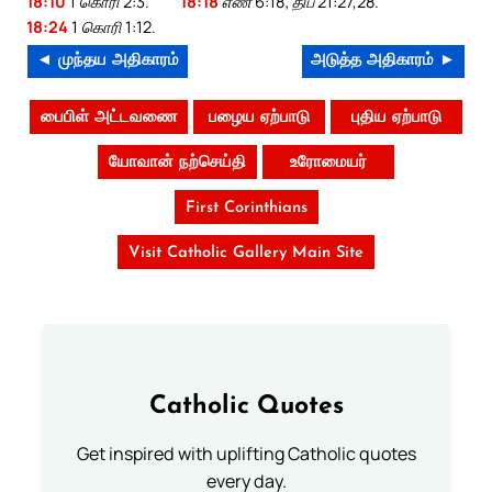
18:10
1 கொரி 2:3.
18:18
எண் 6:18; திப 21:27,28.
18:24
1 கொரி 1:12.
◄ முந்தய அதிகாரம்
அடுத்த அதிகாரம் ►
பைபிள் அட்டவணை
பழைய ஏற்பாடு
புதிய ஏற்பாடு
யோவான் நற்செய்தி
உரோமையர்
First Corinthians
Visit Catholic Gallery Main Site
Catholic Quotes
Get inspired with uplifting Catholic quotes
every day.