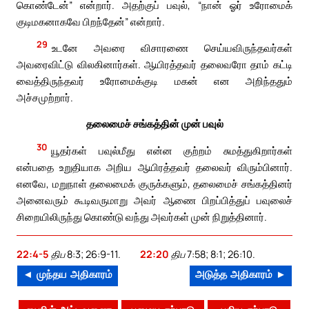
கொண்டேன்” என்றார். அதற்குப் பவுல், “நான் ஓர் உரோமைக்
குடிமகனாகவே பிறந்தேன்” என்றார்.
29
உடனே அவரை விசாரணை செய்யவிருந்தவர்கள்
அவரைவிட்டு விலகினார்கள். ஆயிரத்தவர் தலைவரோ தாம் கட்டி
வைத்திருந்தவர் உரோமைக்குடி மகன் என அறிந்ததும்
அச்சமுற்றார்.
தலைமைச் சங்கத்தின் முன் பவுல்
30
யூதர்கள் பவுல்மீது என்ன குற்றம் சுமத்துகிறார்கள்
என்பதை உறுதியாக அறிய ஆயிரத்தவர் தலைவர் விரும்பினார்.
எனவே, மறுநாள் தலைமைக் குருக்களும், தலைமைச் சங்கத்தினர்
அனைவரும் கூடிவருமாறு அவர் ஆணை பிறப்பித்துப் பவுலைச்
சிறையிலிருந்து கொண்டு வந்து அவர்கள் முன் நிறுத்தினார்.
22:4-5
திப 8:3; 26:9-11.
22:20
திப 7:58; 8:1; 26:10.
◄ முந்தய அதிகாரம்
அடுத்த அதிகாரம் ►