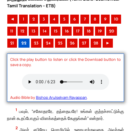
Tamil Translation – ETB)
◄
1
2
3
4
5
6
7
8
9
10
11
12
13
14
15
16
17
18
19
20
21
22
23
24
25
26
27
28
►
Click the play button to listen or click the Download button to
save a copy.
Audio Bible by
Bishop Arulselvam Rayappan
.
1
பவுல், “சகோதரரே, தந்தையரே! உங்கள் குற்றச்சாட்டுக்கு
நான் கூறப்போகும் விளக்கத்தைக் கேளுங்கள்” என்றார்.
2
அவர் எபிரேய மொழியில் உரையாற்றுவதை அவர்கள்