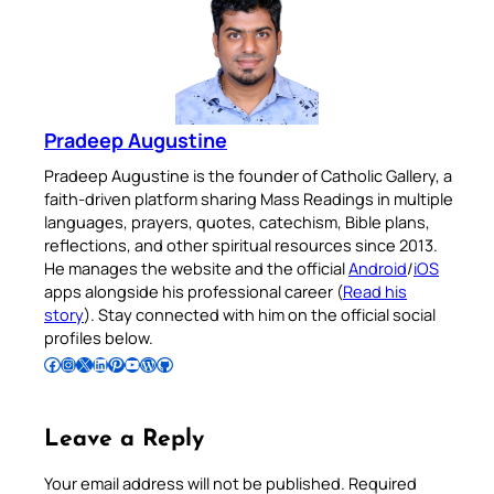
Pradeep Augustine
Pradeep Augustine is the founder of Catholic Gallery, a
faith-driven platform sharing Mass Readings in multiple
languages, prayers, quotes, catechism, Bible plans,
reflections, and other spiritual resources since 2013.
He manages the website and the official
Android
/
iOS
apps alongside his professional career (
Read his
story
). Stay connected with him on the official social
profiles below.
Follow Pradeep on Facebook
Follow Pradeep on Instagram
Follow Pradeep on X
Follow Pradeep on LinkedIn
Follow Pradeep on Pinterest
Subscribe to Pradeep’s Youtube Channel
Follow Pradeep on WordPress
Follow Pradeep on GitHub
Leave a Reply
Your email address will not be published.
Required