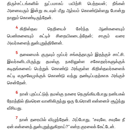
திருச்சட்டங்களில் நுட்பமாகப் பயிற்சி பெற்றவன்; நீங்கள்
அனைவரும் இன்று கடவுள் மீது ஆர்வம் கொண்டுள்ளது போன்று
நானும் கொண்டிருந்தேன்.
4
கிறிஸ்தவ நெறியைச் சேர்ந்த ஆண்களையும்
பெண்களையும் கட்டிச் சிறையிலடைத்தேன்; சாகும் வரை
அவர்களைத் துன்புறுத்தினேன்.
5
தலைமைக் குருவும் மூப்பர் சங்கத்தாரும் இதற்குச் சாட்சி.
இவர்களிடமிருந்து தமஸ்கு நகரிலுள்ள சகோதரர்களுக்குக்
கடிதங்களைப் பெற்றுக் கொண்டு அங்குள்ள கிறிஸ்தவர்களைக்
கட்டி எருசலேமுக்குக் கொண்டு வந்து தண்டிப்பதற்காக அங்குச்
சென்றேன்.
6
நான் புறப்பட்டுத் தமஸ்கு நகரை நெருங்கியபோது நண்பகல்
நேரத்தில் திடீரென வானிலிருந்து ஒரு பேரொளி என்னைச் சூழ்ந்து
வீசியது.
7
நான் தரையில் விழுந்தேன். அப்போது, “சவுலே, சவுலே நீ
ஏன் என்னைத் துன்புறுத்துகிறாய்?” என்ற குரலைக் கேட்டேன்.