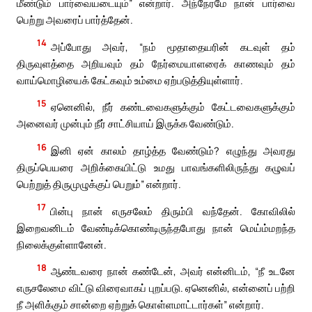
மீண்டும் பார்வையடையும்” என்றார். அந்நேரமே நான் பார்வை
பெற்று அவரைப் பார்த்தேன்.
14
அப்போது அவர், “நம் மூதாதையரின் கடவுள் தம்
திருவுளத்தை அறியவும் தம் நேர்மையாளரைக் காணவும் தம்
வாய்மொழியைக் கேட்கவும் உம்மை ஏற்படுத்தியுள்ளார்.
15
ஏனெனில், நீர் கண்டவைகளுக்கும் கேட்டவைகளுக்கும்
அனைவர் முன்பும் நீர் சாட்சியாய் இருக்க வேண்டும்.
16
இனி ஏன் காலம் தாழ்த்த வேண்டும்? எழுந்து அவரது
திருப்பெயரை அறிக்கையிட்டு உமது பாவங்களிலிருந்து கழுவப்
பெற்றுத் திருமுழுக்குப் பெறும்” என்றார்.
17
பின்பு நான் எருசலேம் திரும்பி வந்தேன். கோவிலில்
இறைவனிடம் வேண்டிக்கொண்டிருந்தபோது நான் மெய்ம்மறந்த
நிலைக்குள்ளானேன்.
18
ஆண்டவரை நான் கண்டேன், அவர் என்னிடம், “நீ உடனே
எருசலேமை விட்டு விரைவாகப் புறப்படு. ஏனெனில், என்னைப் பற்றி
நீ அளிக்கும் சான்றை ஏற்றுக் கொள்ளமாட்டார்கள்” என்றார்.