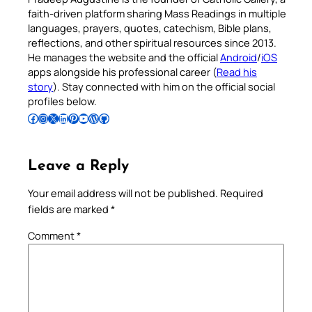
faith-driven platform sharing Mass Readings in multiple
languages, prayers, quotes, catechism, Bible plans,
reflections, and other spiritual resources since 2013.
He manages the website and the official
Android
/
iOS
apps alongside his professional career (
Read his
story
). Stay connected with him on the official social
profiles below.
Follow Pradeep on Facebook
Follow Pradeep on Instagram
Follow Pradeep on X
Follow Pradeep on LinkedIn
Follow Pradeep on Pinterest
Subscribe to Pradeep’s Youtube Channel
Follow Pradeep on WordPress
Follow Pradeep on GitHub
Leave a Reply
Your email address will not be published.
Required
fields are marked
*
Comment
*