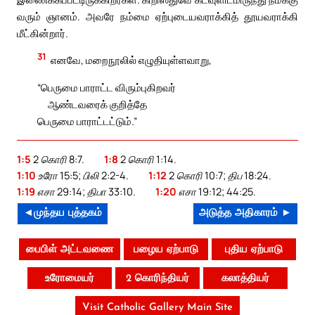
வரும் ஞானம். அவரே நம்மை ஏற்புடையவராக்கித் தூயவராக்கி
மீட்கின்றார்.
31
எனவே, மறைநூலில் எழுதியுள்ளவாறு,
“பெருமை பாராட்ட விரும்புகிறவர்
ஆண்டவரைக் குறித்தே
பெருமை பாராட்டட்டும்.”
1:5
2 கொரி 8:7.
1:8
2 கொரி 1:14.
1:10
உரோ 15:5; பிலி 2:2-4.
1:12
2 கொரி 10:7; திப 18:24.
1:19
எசா 29:14; திபா 33:10.
1:20
எசா 19:12; 44:25.
◄முந்தய புத்தகம்
அடுத்த அதிகாரம் ►
பைபிள் அட்டவணை
பழைய ஏற்பாடு
புதிய ஏற்பாடு
உரோமையர்
2 கொரிந்தியர்
கலாத்தியர்
Visit Catholic Gallery Main Site