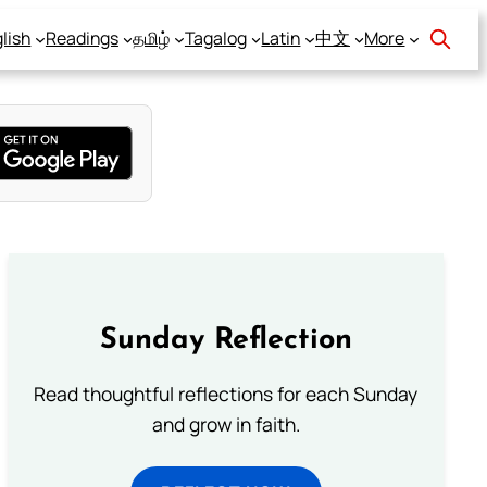
lish
Readings
தமிழ்
Tagalog
Latin
中文
More
Sunday Reflection
Read thoughtful reflections for each Sunday
and grow in faith.