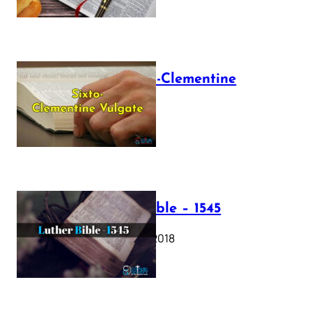
The Sixto-Clementine
Vulgate
July 12, 2025
Luther Bible – 1545
October 17, 2018