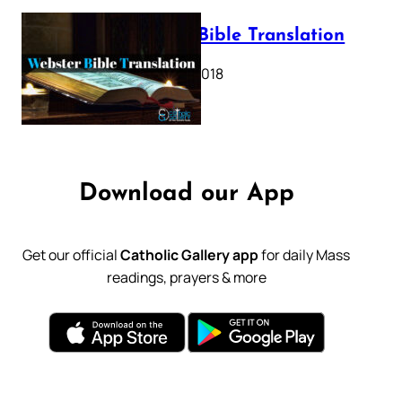
Webster Bible Translation
October 11, 2018
Download our App
Get our official
Catholic Gallery app
for daily Mass
readings, prayers & more