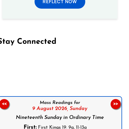
REFLECT NOW
Stay Connected
on Facebook
Follow us on Instagram
Follow us on X
Subscribe to our YouTube Channel
Follow us on WhatsApp
Mass Readings for
<<
>>
9 August 2026,
Sunday
Nineteenth Sunday in Ordinary Time
First:
First Kings 19: 9a, 11-13a