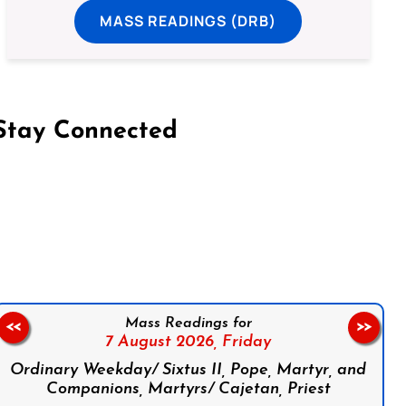
MASS READINGS (DRB)
Stay Connected
on Facebook
Follow us on Instagram
Follow us on X
Subscribe to our YouTube Channel
Follow us on WhatsApp
Mass Readings for
<<
>>
7 August 2026,
Friday
Ordinary Weekday/ Sixtus II, Pope, Martyr, and
Companions, Martyrs/ Cajetan, Priest