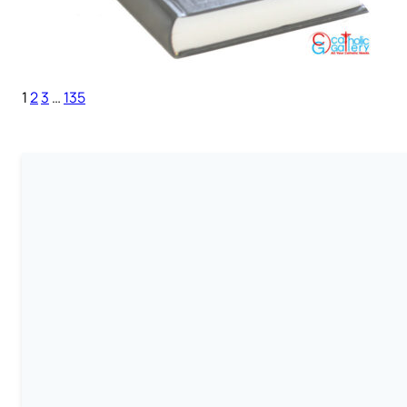
1
2
3
…
135