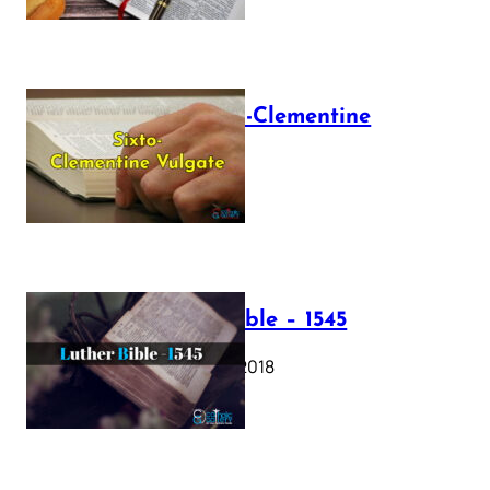
The Sixto-Clementine
Vulgate
July 12, 2025
Luther Bible – 1545
October 17, 2018