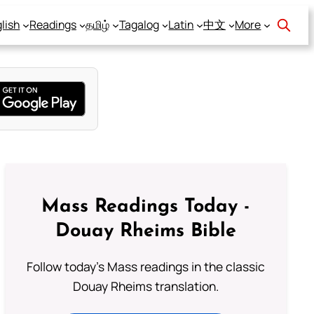
lish
Readings
தமிழ்
Tagalog
Latin
中文
More
Mass Readings Today -
Douay Rheims Bible
Follow today's Mass readings in the classic
Douay Rheims translation.