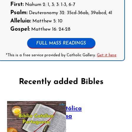
First:
Nahum 2: 1, 3; 3: 1-3, 6-7
Psalm:
Deuteronomy 32: 35cd-36ab, 39abcd, 41
Alleluia:
Matthew 5: 10
Gospel:
Matthew 16: 24-28
FULL MASS READINGS
*This is a free service provided by Catholic Gallery.
Get it here
Recently added Bibles
Bíblia Católica
Portuguesa
July 16, 2025