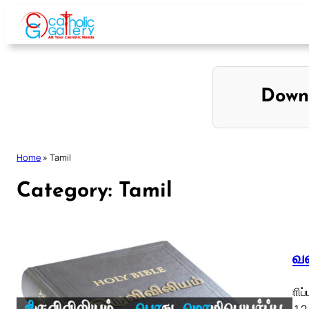
Skip
to
content
Down
Home
»
Tamil
Category:
Tamil
திருவெள
திருவெளிப்
ETB) ◄ 1 2 3