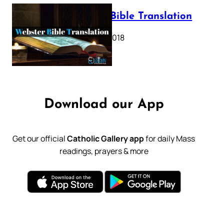
Webster Bible Translation
October 11, 2018
Download our App
Get our official
Catholic Gallery app
for daily Mass
readings, prayers & more