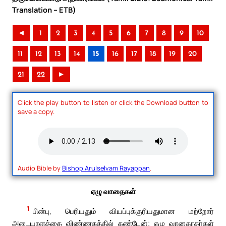
Translation – ETB)
◄
1
2
3
4
5
6
7
8
9
10
11
12
13
14
15
16
17
18
19
20
21
22
►
Click the play button to listen or click the Download button to
save a copy.
Audio Bible by
Bishop Arulselvam Rayappan
.
ஏழு வாதைகள்
1
பின்பு, பெரியதும் வியப்புக்குரியதுமான மற்றோர்
அடையாளத்தை விண்ணகத்தில் கண்டேன்; ஏழு வானதூதர்கள்