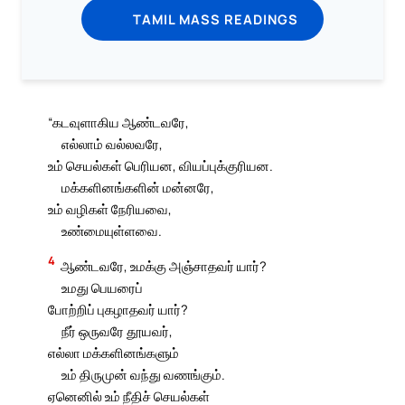
TAMIL MASS READINGS
“கடவுளாகிய ஆண்டவரே,
எல்லாம் வல்லவரே,
உம் செயல்கள் பெரியன, வியப்புக்குரியன.
மக்களினங்களின் மன்னரே,
உம் வழிகள் நேரியவை,
உண்மையுள்ளவை.
4
ஆண்டவரே, உமக்கு அஞ்சாதவர் யார்?
உமது பெயரைப்
போற்றிப் புகழாதவர் யார்?
நீர் ஒருவரே தூயவர்,
எல்லா மக்களினங்களும்
உம் திருமுன் வந்து வணங்கும்.
ஏனெனில் உம் நீதிச் செயல்கள்