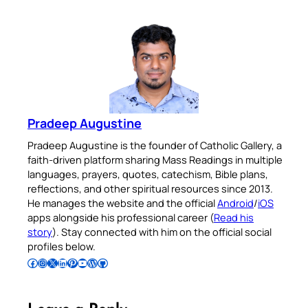
Pradeep Augustine
Pradeep Augustine is the founder of Catholic Gallery, a
faith-driven platform sharing Mass Readings in multiple
languages, prayers, quotes, catechism, Bible plans,
reflections, and other spiritual resources since 2013.
He manages the website and the official
Android
/
iOS
apps alongside his professional career (
Read his
story
). Stay connected with him on the official social
profiles below.
Follow Pradeep on Facebook
Follow Pradeep on Instagram
Follow Pradeep on X
Follow Pradeep on LinkedIn
Follow Pradeep on Pinterest
Subscribe to Pradeep’s Youtube Channel
Follow Pradeep on WordPress
Follow Pradeep on GitHub