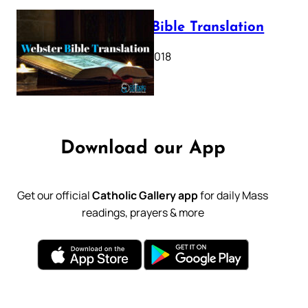
Webster Bible Translation
October 11, 2018
Download our App
Get our official
Catholic Gallery app
for daily Mass
readings, prayers & more