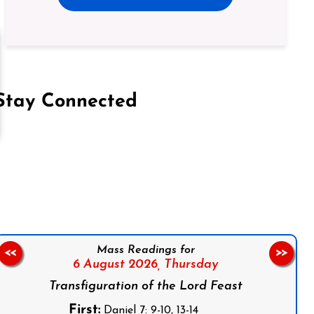
Stay Connected
on Facebook
Follow us on Instagram
Follow us on X
Subscribe to our YouTube Channel
Follow us on WhatsApp
Mass Readings for
<<
>>
6 August 2026,
Thursday
Transfiguration of the Lord Feast
First:
Daniel 7: 9-10, 13-14