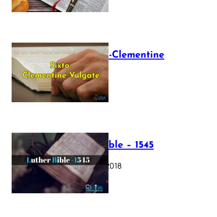
The Sixto-Clementine
Vulgate
July 12, 2025
Luther Bible – 1545
October 17, 2018