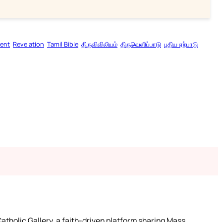
ent
Revelation
Tamil Bible
திருவிவிலியம்
திருவெளிப்பாடு
புதிய ஏற்பாடு
atholic Gallery, a faith-driven platform sharing Mass