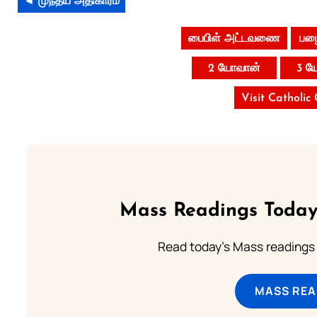
◄ முந்தய அதிகாரம்
பைபிள் அட்டவணை
பழை
2 யோவான்
3 ய
Visit Catholic
Mass Readings Today
Read today's Mass readings 
MASS REA