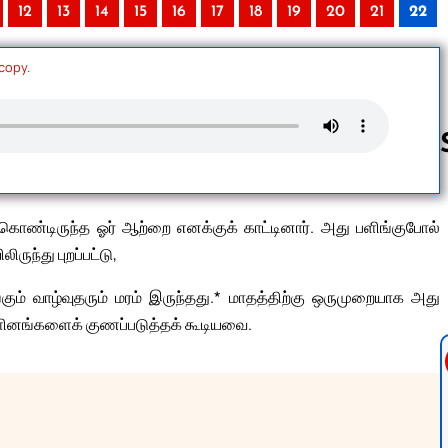
12
13
14
15
16
17
18
19
20
21
22
 copy.
Follow us 
க்கொண்டிருந்த ஓர் ஆற்றை எனக்குக் காட்டினார். அது பளிங்குபோல்
ருந்து புறப்பட்டு,
கும் வாழ்வுதரும் மரம் இருந்தது.* மாதத்திற்கு ஒருமுறையாக அது
ினங்களைக் குணப்படுத்தக் கூடியவை.