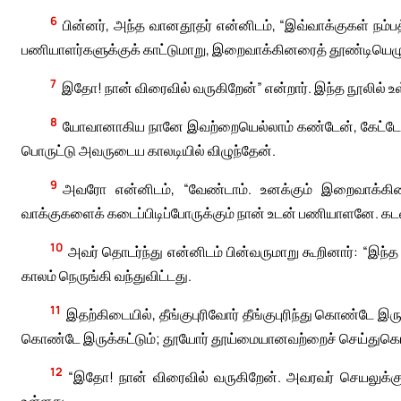
6
பின்னர், அந்த வானதூதர் என்னிடம், “இவ்வாக்குகள் நம
பணியாளர்களுக்குக் காட்டுமாறு, இறைவாக்கினரைத் தூண்டியெழு
7
இதோ! நான் விரைவில் வருகிறேன்” என்றார். இந்த நூலில் 
8
யோவானாகிய நானே இவற்றையெல்லாம் கண்டேன், கேட்டேன
பொருட்டு அவருடைய காலடியில் விழுந்தேன்.
9
அவரோ என்னிடம், “வேண்டாம். உனக்கும் இறைவாக்கி
வாக்குகளைக் கடைப்பிடிப்போருக்கும் நான் உடன் பணியாளனே. கடவ
10
அவர் தொடர்ந்து என்னிடம் பின்வருமாறு கூறினார்: “இ
காலம் நெருங்கி வந்துவிட்டது.
11
இதற்கிடையில், தீங்குபுரிவோர் தீங்குபுரிந்து கொண்டே 
கொண்டே இருக்கட்டும்; தூயோர் தூய்மையானவற்றைச் செய்துகொண
12
“இதோ! நான் விரைவில் வருகிறேன். அவரவர் செயலுக்கு
உள்ளது.