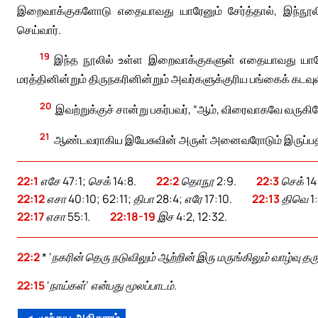
இறைவாக்குகளோடு எதையாவது யாரேனும் சேர்த்தால், இந்நூல
செய்வார்.
19
இந்த நூலில் உள்ள இறைவாக்குகளுள் எதையாவது யாரேனும்
மரத்தினின்றும் திருநகரினின்றும் அவர்களுக்குரிய பங்கைக் கடவுள்
20
இவற்றுக்குச் சான்று பகர்பவர், “ஆம், விரைவாகவே வருக
21
ஆண்டவராகிய இயேசுவின் அருள் அனைவரோடும் இருப்ப
22:1
எசே 47:1; செக் 14:8.
22:2
தொநூ 2:9.
22:3
செக் 14:
22:12
எசா 40:10; 62:11; திபா 28:4; எரே 17:10.
22:13
திவெ 1:
22:17
எசா 55:1.
22:18-19
இச 4:2, 12:32.
22:2
* ‘நகரின் தெரு நடுவிலும் ஆற்றின் இரு மருங்கிலும் வாழ்வு த
22:15
‘நாய்கள்’ என்பது மூலப்பாடம்.