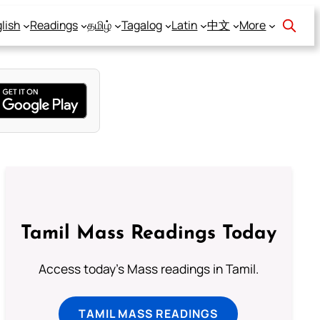
lish
Readings
தமிழ்
Tagalog
Latin
中文
More
Tamil Mass Readings Today
Access today's Mass readings in Tamil.
TAMIL MASS READINGS