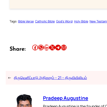
Tags:
Bible Verse
Catholic Bible
God’s Word
Holy Bible
New Testam
Share this article on Facebook
Share this article on WhatsApp
Share this article on LinkedIn
Share this article on X
Share this article on Telegram
Email this Article
Share:
←
திருவெளிப்பாடு அதிகாரம் – 21 – திருவிவிலியம்
Pradeep Augustine
Pradeep Augustine is the founder of C