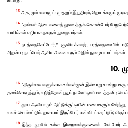
13
அகரமும் னகரமும், முதலும் இறுதியும், தொடக்கமும் முடிவு
14
“தங்கள் ஆடைகளைத் துவைத்துக் கொண்டோர் பேறுபெற்றோர்
வாயில்கள் வழியாக நகருள் நுழைவார்கள்.
15
நடத்தைகெட்டோர்,* சூனியக்காரர், பரத்தைமையில் ஈ
அதன்படி நடப்போர் ஆகிய அனைவரும் அதில் நுழைய மாட்டார்கள்.
10. ம
16
“திருச்சபைகளுக்காக உங்கள்முன் இவ்வாறு சான்று பகரு
குலக்கொழுந்தும், வழித்தோன்றலும் நானே! ஒளிபடைத்த விடிவெள்ள
17
தூய ஆவியாரும் ஆட்டுக்குட்டியின் மணமகளும் சேர்ந்து,
எனச் சொல்லட்டும். தாகமாய் இருப்போர் என்னிடம் வரட்டும்; விருப்
18
இந்த நூலில் உள்ள இறைவாக்குகளைக் கேட்போர் அ