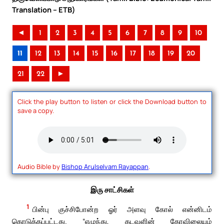
Translation – ETB)
◄
1
2
3
4
5
6
7
8
9
10
11
12
13
14
15
16
17
18
19
20
21
22
►
Click the play button to listen or click the Download button to
save a copy.
Audio Bible by
Bishop Arulselvam Rayappan
.
இரு சாட்சிகள்
1
பின்பு குச்சிபோன்ற ஓர் அளவு கோல் என்னிடம்
கொடுக்கப்பட்டது. “எழுந்து, கடவுளின் கோவிலையும்