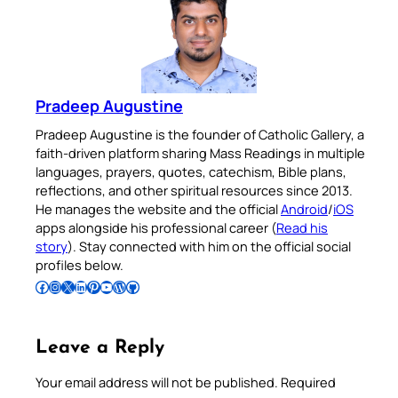
Pradeep Augustine
Pradeep Augustine is the founder of Catholic Gallery, a
faith-driven platform sharing Mass Readings in multiple
languages, prayers, quotes, catechism, Bible plans,
reflections, and other spiritual resources since 2013.
He manages the website and the official
Android
/
iOS
apps alongside his professional career (
Read his
story
). Stay connected with him on the official social
profiles below.
Follow Pradeep on Facebook
Follow Pradeep on Instagram
Follow Pradeep on X
Follow Pradeep on LinkedIn
Follow Pradeep on Pinterest
Subscribe to Pradeep’s Youtube Channel
Follow Pradeep on WordPress
Follow Pradeep on GitHub
Leave a Reply
Your email address will not be published.
Required