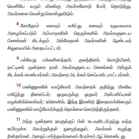
வெளியே வரும் விலங்கு அவர்களோடு போர் தொடுத்து,
அவர்களை வென்று கொன்றுவிடும்.
8
சோதோம் எனவும் எகிப்து எனவும் உருவகமாக
அழைக்கப்படும் அம்மாநகரின் தெருக்களில் அவர்களுடைய
பிணங்கள் கிடக்கும். அங்கேதான் அவர்களின் ஆண்டவர்
சிலுவையில் அறையப்பட்டார்.
9
பல்வேறு மக்களினத்தார், குலத்தினர், மொழியினர்,
நாட்டினர் மூன்றரை நாள் அவர்களுடைய பிணங்கள் அங்குக்
கிடக்கக் காண்பார்கள்; அவற்றை அடக்கம் செய்யவிடமாட்டார்கள்.
10
மண்ணுலகில் வாழ்வோர் அவற்றைக் குறித்து மிகவே
மகிழ்ந்து திளைப்பர்; ஒருவருக்கு ஒருவர் அன்பளிப்புகள்
வழங்கிக்கொள்வர்; ஏனெனில், இந்த இரண்டு இறைவாக்கினரும்
மண்ணுலகில் வாழ்வோர்க்குத் தொல்லை கொடுத்திருந்தனர்.
11
அந்த மூன்றரை நாளுக்குப் பின் கடவுளிடமிருந்து வந்த
உயிர்மூச்சு அவற்றுக்குள் நுழைந்ததும், அவர்கள் எழுந்து
நின்றார்கள். அதைப் பார்த்தவர்களைப் பேரச்சம் ஆட்கொண்டது.