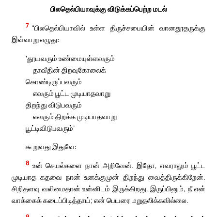
பிலதெல்பியாவுக்கு விடுக்கப்பெற்ற மடல்
7
“பிலதெல்பியாவில் உள்ள திருச்சபையின் வானதூதருக்கு
இவ்வாறு எழுது:
‘தூயவரும் உண்மையுள்ளவரும்
தாவீதின் திறவுகோலைக்
கொண்டிருப்பவரும்
எவரும் பூட்ட முடியாதவாறு
திறந்து விடுபவரும்
எவரும் திறக்க முடியாதவாறு
பூட்டிவிடுபவரும்’
கூறுவது இதுவே:
8
உன் செயல்களை நான் அறிவேன். இதோ, எவராலும் பூட்ட
முடியாத கதவை நான் உனக்குமுன் திறந்து வைத்திருக்கிறேன்.
சிறிதளவு வலிமைதான் உன்னிடம் இருக்கிறது. இருப்பினும், நீ என்
வாக்கைக் கடைப்பிடித்தாய்; என் பெயரை மறுதலிக்கவில்லை.
9