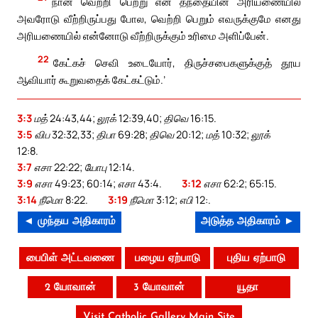
நான் வெற்றி பெற்று என் தந்தையின் அரியணையில்
அவரோடு வீற்றிருப்பது போல, வெற்றி பெறும் எவருக்குமே எனது
அரியணையில் என்னோடு வீற்றிருக்கும் உரிமை அளிப்பேன்.
22
கேட்கச் செவி உடையோர், திருச்சபைகளுக்குத் தூய
ஆவியார் கூறுவதைக் கேட்கட்டும்.’
3:3
மத் 24:43,44; லூக் 12:39,40; திவெ 16:15.
3:5
விப 32:32,33; திபா 69:28; திவெ 20:12; மத் 10:32; லூக்
12:8.
3:7
எசா 22:22; யோபு 12:14.
3:9
எசா 49:23; 60:14; எசா 43:4.
3:12
எசா 62:2; 65:15.
3:14
நீமொ 8:22.
3:19
நீமொ 3:12; எபி 12:.
◄ முந்தய அதிகாரம்
அடுத்த அதிகாரம் ►
பைபிள் அட்டவணை
பழைய ஏற்பாடு
புதிய ஏற்பாடு
2 யோவான்
3 யோவான்
யூதா
Visit Catholic Gallery Main Site