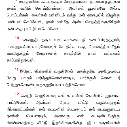
சாத்தானின் கூட்டத்தைச் சேர்ந்தவர்கள், தாங்கள் யூதர்கள்
எனக் கூறிக் கொள்கிறார்கள். அவர்கள் யூதர்களே அல்ல,
பொய்யர்கள். அவர்கள் உன்னிடம் வந்து, உன் காலடியில் விழுந்து
பணியச் செய்வேன்; நான் உன்மீது அன்பு செலுத்திவருகிறேன்
என்பதையும் அறியச்செய்வேன்.
10
மனவுறுதி தரும் என் வாக்கை நீ கடைப்பிடித்ததால்,
மண்ணுலகில் வாழ்வோரைச் சோதிக்க உலகு அனைத்தின்மீதும்
வரவிருக்கும் சோதனைக் காலத்தில் நான் உன்னைக்
காப்பாற்றுவேன்.
11
இதோ, விரைவில் வருகிறேன். உனக்குரிய மணிமுடியை
வேறு யாரும் பறித்துக்கொள்ளாதபடி பார்த்துக் கொள். நீ
பெற்றுக்கொண்டதை உறுதியாகப் பற்றிக்கொள்.
12
வெற்றி பெறுவோரை என் கடவுளின் கோவிலில் தூணாக
நாட்டுவேன். அவர்கள் அதை விட்டு ஒருபொழுதும்
நீங்கமாட்டார்கள். என் கடவுளின் பெயரையும் என் கடவுளுடைய
நகரின் பெயரையும், அதாவது என் கடவுளிடமிருந்து
விண்ணகத்தை விட்டு இறங்கிவருகின்ற புதிய எருசலேமின்