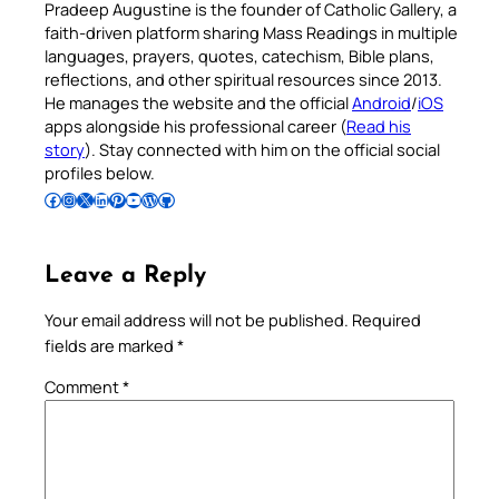
Pradeep Augustine is the founder of Catholic Gallery, a
faith-driven platform sharing Mass Readings in multiple
languages, prayers, quotes, catechism, Bible plans,
reflections, and other spiritual resources since 2013.
He manages the website and the official
Android
/
iOS
apps alongside his professional career (
Read his
story
). Stay connected with him on the official social
profiles below.
Follow Pradeep on Facebook
Follow Pradeep on Instagram
Follow Pradeep on X
Follow Pradeep on LinkedIn
Follow Pradeep on Pinterest
Subscribe to Pradeep’s Youtube Channel
Follow Pradeep on WordPress
Follow Pradeep on GitHub
Leave a Reply
Your email address will not be published.
Required
fields are marked
*
Comment
*