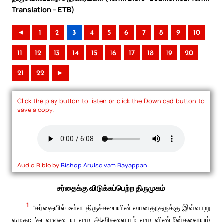
Translation – ETB)
◄
1
2
3
4
5
6
7
8
9
10
11
12
13
14
15
16
17
18
19
20
21
22
►
Click the play button to listen or click the Download button to
save a copy.
Audio Bible by
Bishop Arulselvam Rayappan
.
சர்தைக்கு விடுக்கப்பெற்ற திருமுகம்
1
“சர்தையில் உள்ள திருச்சபையின் வானதூதருக்கு இவ்வாறு
எழுது: ‘கடவுளுடைய ஏழு ஆவிகளையும் ஏழு விண்மீன்களையும்