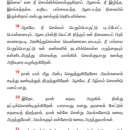
இல்லை” என நீ சொல்லிக்கொள்ளுகிறாய். ஆனால், நீ இழிந்த,
இரங்கத்தக்க, வறிய, பார்வையற்ற, ஆடையற்ற நிலையில்
இருக்கிறாய் என்பது உனக்குத் தெரியவில்லை.
18
ஆகவே, நீ செல்வம் பெறும்பொருட்டு புடம்போட்ட
பொன்னையும், ஆடையின்றி வெட்கி நிற்கும் உன் நிலையைப் பிறர்
காணாதபடி அணிந்துகொள்ள வெண்ணாடையையும், நீ பார்வை
பெறும்பொருட்டு உன் கண்களில் தடவிக்கொள்ள மருந்தையும்
என்னிடமிருந்து விலைக்கு வாங்கிக் கொள்ளுமாறு உனக்கு
அறிவுரை வழங்குகிறேன்.
19
நான் யார் மீது அன்பு செலுத்துகிறேனோ அவர்களைக்
கடிந்து தண்டித்துத் திருத்துகிறேன். ஆகவே, நீ ஆர்வம் கொண்டு
மனம் மாறு.
20
இதோ, நான் கதவு அருகில் நின்று
தட்டிக்கொண்டிருக்கிறேன். யாராவது எனது குரலைக் கேட்டுக்
கதவைத் திறந்தால், நான் உள்ளே சென்று அவர்களோடு உணவு
அருந்துவேன்; அவர்களும் என்னோடு உணவு அருந்துவார்கள்.
21