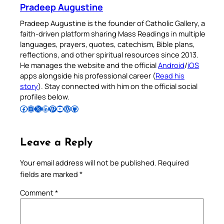
Pradeep Augustine
Pradeep Augustine is the founder of Catholic Gallery, a
faith-driven platform sharing Mass Readings in multiple
languages, prayers, quotes, catechism, Bible plans,
reflections, and other spiritual resources since 2013.
He manages the website and the official
Android
/
iOS
apps alongside his professional career (
Read his
story
). Stay connected with him on the official social
profiles below.
Follow Pradeep on Facebook
Follow Pradeep on Instagram
Follow Pradeep on X
Follow Pradeep on LinkedIn
Follow Pradeep on Pinterest
Subscribe to Pradeep’s Youtube Channel
Follow Pradeep on WordPress
Follow Pradeep on GitHub
Leave a Reply
Your email address will not be published.
Required
fields are marked
*
Comment
*