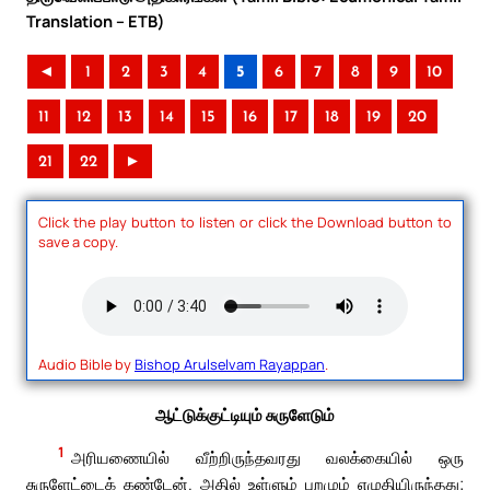
Translation – ETB)
◄
1
2
3
4
5
6
7
8
9
10
11
12
13
14
15
16
17
18
19
20
21
22
►
Click the play button to listen or click the Download button to
save a copy.
Audio Bible by
Bishop Arulselvam Rayappan
.
ஆட்டுக்குட்டியும் சுருளேடும்
1
அரியணையில் வீற்றிருந்தவரது வலக்கையில் ஒரு
சுருளேட்டைக் கண்டேன். அதில் உள்ளும் புறமும் எழுதியிருந்தது;