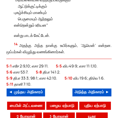
ஆட்டுக்குட்டிக்கும்
புகழ்ச்சியும் மாண்பும்
பெருமையும் ஆற்றலும்
என்றென்றும் உரியன”
என்று பாடக் கேட்டேன்.
14
அதற்கு அந்த நான்கு உயிர்களும், ‘ஆமென்’ என்றன.
மூப்பர்கள் விழுந்து வணங்கினார்கள்.
5:1
எசே 2:9,10; எசா 29:11.
5:5
விப 49:9; எசா 11:1,10.
5:6
எசா 53:7.
5:8
திபா 141:2.
5:9
திபா 33:3; 98:1; எசா 42:10.
5:10
விப 19:6; திவெ 1:6.
5:11
தானி 7:10.
◄ முந்தய அதிகாரம்
அடுத்த அதிகாரம் ►
பைபிள் அட்டவணை
பழைய ஏற்பாடு
புதிய ஏற்பாடு
2 யோவான்
3 யோவான்
யூதா