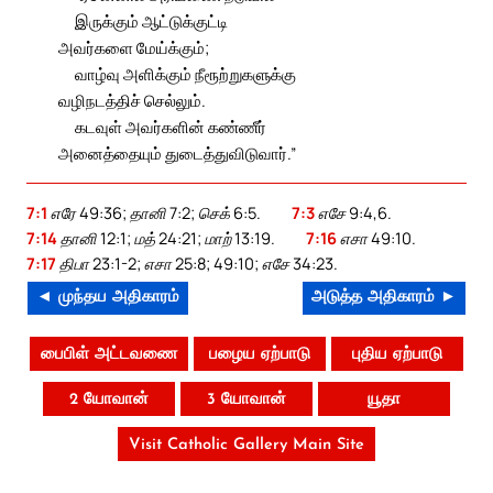
இருக்கும் ஆட்டுக்குட்டி
அவர்களை மேய்க்கும்;
வாழ்வு அளிக்கும் நீரூற்றுகளுக்கு
வழிநடத்திச் செல்லும்.
கடவுள் அவர்களின் கண்ணீர்
அனைத்தையும் துடைத்துவிடுவார்.”
7:1
எரே 49:36; தானி 7:2; செக் 6:5.
7:3
எசே 9:4,6.
7:14
தானி 12:1; மத் 24:21; மாற் 13:19.
7:16
எசா 49:10.
7:17
திபா 23:1-2; எசா 25:8; 49:10; எசே 34:23.
◄ முந்தய அதிகாரம்
அடுத்த அதிகாரம் ►
பைபிள் அட்டவணை
பழைய ஏற்பாடு
புதிய ஏற்பாடு
2 யோவான்
3 யோவான்
யூதா
Visit Catholic Gallery Main Site