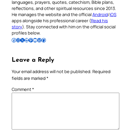
languages, prayers, quotes, catechism, Bible plans,
reflections, and other spiritual resources since 2013.
He manages the website and the official
Android
/
iOS
apps alongside his professional career (
Read his
story
). Stay connected with him on the official social
profiles below.
Follow Pradeep on Facebook
Follow Pradeep on Instagram
Follow Pradeep on X
Follow Pradeep on LinkedIn
Follow Pradeep on Pinterest
Subscribe to Pradeep’s Youtube Channel
Follow Pradeep on WordPress
Follow Pradeep on GitHub
Leave a Reply
Your email address will not be published.
Required
fields are marked
*
Comment
*