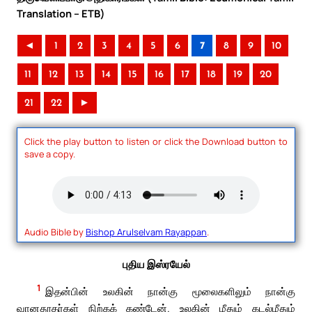
Translation – ETB)
◄
1
2
3
4
5
6
7
8
9
10
11
12
13
14
15
16
17
18
19
20
21
22
►
Click the play button to listen or click the Download button to
save a copy.
Audio Bible by
Bishop Arulselvam Rayappan
.
புதிய இஸ்ரயேல்
1
இதன்பின் உலகின் நான்கு மூலைகளிலும் நான்கு
வானதூதர்கள் நிற்கக் கண்டேன். உலகின் மீதும் கடல்மீதும்