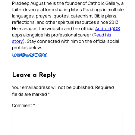
Pradeep Augustine is the founder of Catholic Gallery, a
faith-driven platform sharing Mass Readings in multiple
languages, prayers, quotes, catechism, Bible plans,
reflections, and other spiritual resources since 2013.
He manages the website and the official
Android
/
iOS
apps alongside his professional career (
Read his
story
). Stay connected with him on the official social
profiles below.
Follow Pradeep on Facebook
Follow Pradeep on Instagram
Follow Pradeep on X
Follow Pradeep on LinkedIn
Follow Pradeep on Pinterest
Subscribe to Pradeep’s Youtube Channel
Follow Pradeep on WordPress
Follow Pradeep on GitHub
Leave a Reply
Your email address will not be published.
Required
fields are marked
*
Comment
*