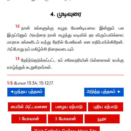
4. முடிவுரை
12
நான் உங்களுக்கு எழுத வேண்டியவை இன்னும் பல
இருப்பினும் அவற்றை நான் எழுத்து வடிவில் தர விரும்பவில்லை;
மாறாக உங்களிடம் வந்து நேரில் பேசுவேன் என எதிர்பார்க்கிறேன்.
அப்போது நம் மகிழ்ச்சி நிறைவடையும்.
13
தேர்ந்தெடுக்கப்பட்ட உம் சகோதரியின் பிள்ளைகள் உமக்கு
வாழ்த்துக் கூறுகிறார்கள்.
1:5
யோவா 13:34; 15:12,17.
◄முந்தய புத்தகம்
அடுத்த புத்தகம் ►
பைபிள் அட்டவணை
பழைய ஏற்பாடு
புதிய ஏற்பாடு
1 யோவான்
3 யோவான்
யூதா