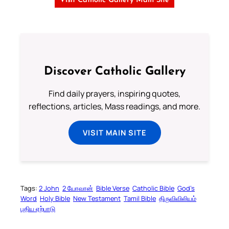
Visit Catholic Gallery Main Site
Discover Catholic Gallery
Find daily prayers, inspiring quotes,
reflections, articles, Mass readings, and more.
VISIT MAIN SITE
Tags:
2 John
2 யோவான்
Bible Verse
Catholic Bible
God’s
Word
Holy Bible
New Testament
Tamil Bible
திருவிவிலியம்
புதிய ஏற்பாடு