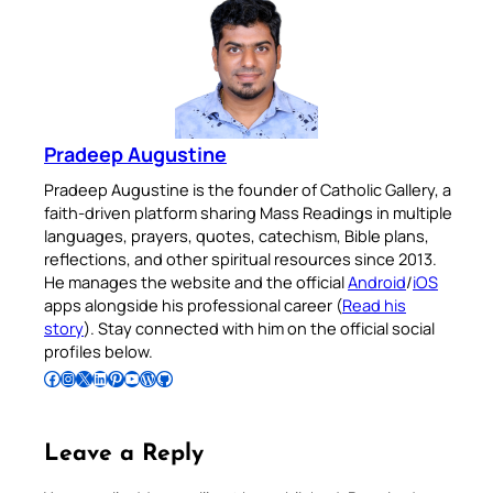
Pradeep Augustine
Pradeep Augustine is the founder of Catholic Gallery, a
faith-driven platform sharing Mass Readings in multiple
languages, prayers, quotes, catechism, Bible plans,
reflections, and other spiritual resources since 2013.
He manages the website and the official
Android
/
iOS
apps alongside his professional career (
Read his
story
). Stay connected with him on the official social
profiles below.
Follow Pradeep on Facebook
Follow Pradeep on Instagram
Follow Pradeep on X
Follow Pradeep on LinkedIn
Follow Pradeep on Pinterest
Subscribe to Pradeep’s Youtube Channel
Follow Pradeep on WordPress
Follow Pradeep on GitHub
Leave a Reply