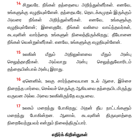
14
சிறுவரே, நீங்கள் தந்தையை அறிந்துள்ளீர்கள். எனவே,
உங்களுக்கு எழுதியுள்ளேன். தந்தையரே, தொடக்கமுதல் இருக்கும்
அவரை நீங்கள் அறிந்துள்ளீர்கள். எனவே, உங்களுக்கு
எழுதியுள்ளேன்; இளைஞரே, நீங்கள் வலிமை வாய்ந்தவர்கள்,
கடவுளின் வார்த்தை உங்களுள் நிலைத்திருக்கிறது; தீயோனை
நீங்கள் வென்றுள்ளீர்கள். எனவே, உங்களுக்கு எழுதியுள்ளேன்.
15
உலகின் மீதும் அதிலுள்ளவை மீதும் அன்பு
செலுத்தாதீர்கள். அவ்வாறு அன்பு செலுத்துவோரிடம்
தந்தையின்பால் அன்பு இராது.
16
ஏனெனில், உலகு சார்ந்தவையான உடல் ஆசை, இச்சை
நிறைந்த பார்வை, செல்வச் செருக்கு ஆகியவை தந்தையிடமிருந்து
வருவன அல்ல. அவை உலகிலிருந்தே வருபவை.
17
உலகம் மறைந்து போகிறது; அதன் தீய நாட்டங்களும்
மறைந்து போகின்றன. ஆனால், கடவுளின் திருவுளத்தை
நிறைவேற்றுபவர் என்றும் நிலைத்திருப்பார்.
எதிர்க் கிறிஸ்துகள்