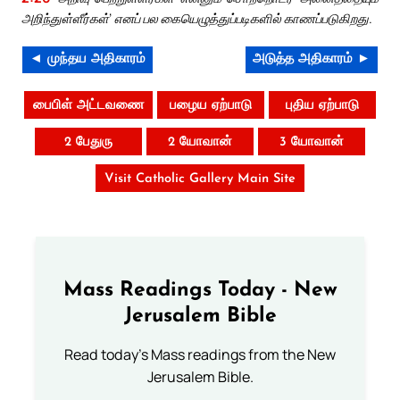
அறிந்துள்ளீர்கள்’ எனப் பல கையெழுத்துப்படிகளில் காணப்படுகிறது.
◄ முந்தய அதிகாரம்
அடுத்த அதிகாரம் ►
பைபிள் அட்டவணை
பழைய ஏற்பாடு
புதிய ஏற்பாடு
2 பேதுரு
2 யோவான்
3 யோவான்
Visit Catholic Gallery Main Site
Mass Readings Today - New
Jerusalem Bible
Read today's Mass readings from the New
Jerusalem Bible.