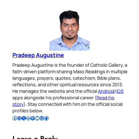
Pradeep Augustine
Pradeep Augustine is the founder of Catholic Gallery, a
faith-driven platform sharing Mass Readings in multiple
languages, prayers, quotes, catechism, Bible plans,
reflections, and other spiritual resources since 2013.
He manages the website and the official
Android
/
iOS
apps alongside his professional career (
Read his
story
). Stay connected with him on the official social
profiles below.
Follow Pradeep on Facebook
Follow Pradeep on Instagram
Follow Pradeep on X
Follow Pradeep on LinkedIn
Follow Pradeep on Pinterest
Subscribe to Pradeep’s Youtube Channel
Follow Pradeep on WordPress
Follow Pradeep on GitHub