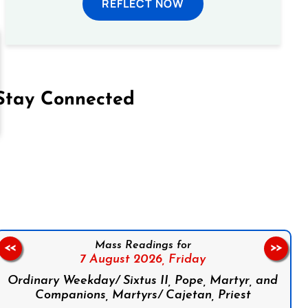
REFLECT NOW
Stay Connected
on Facebook
Follow us on Instagram
Follow us on X
Subscribe to our YouTube Channel
Follow us on WhatsApp
Mass Readings for
<<
>>
7 August 2026,
Friday
Ordinary Weekday/ Sixtus II, Pope, Martyr, and
Companions, Martyrs/ Cajetan, Priest