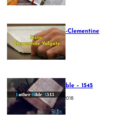
The Sixto-Clementine
Vulgate
July 12, 2025
Luther Bible – 1545
October 17, 2018