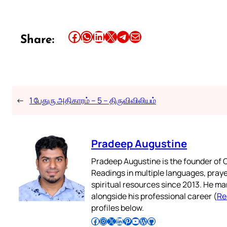
Share this article on Facebook
Share this article on WhatsApp
Share this article on LinkedIn
Share this article on X
Share this article on Telegram
Email this Article
Share:
←
1 பேதுரு அதிகாரம் – 5 – திருவிவிலியம்
Pradeep Augustine
Pradeep Augustine is the founder of C
Readings in multiple languages, praye
spiritual resources since 2013. He ma
alongside his professional career (
Re
profiles below.
Follow Pradeep on Facebook
Follow Pradeep on Instagram
Follow Pradeep on X
Follow Pradeep on LinkedIn
Follow Pradeep on Pinterest
Subscribe to Pradeep’s Youtube Channel
Follow Pradeep on WordPress
Follow Pradeep on GitHub