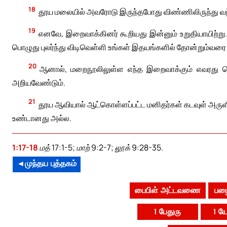
18
தூய மலையில் அவரோடு இருந்தபோது விண்ணிலிருந்து வ
19
எனவே, இறைவாக்கினர் கூறியது இன்னும் உறுதியாயிற்று.
பொழுது புலர்ந்து விடிவெள்ளி உங்கள் இதயங்களில் தோன்றும்வரை
20
ஆனால், மறைநூலிலுள்ள எந்த இறைவாக்கும் எவரது சொந்
அறியவேண்டும்.
21
தூய ஆவியால் ஆட்கொள்ளப்பட்ட மனிதர்கள் கடவுள் அருள
உண்டானது அல்ல.
1:17-18
மத் 17:1-5; மாற் 9:2-7; லூக் 9:28-35.
◄முந்தய புத்தகம்
பைபிள் அட்டவணை
பழை
1 பேதுரு
1 ய