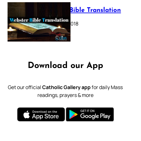
Webster Bible Translation
October 11, 2018
Download our App
Get our official
Catholic Gallery app
for daily Mass
readings, prayers & more