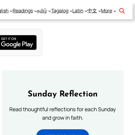
lish
Readings
தமிழ்
Tagalog
Latin
中文
More
Sunday Reflection
Read thoughtful reflections for each Sunday
and grow in faith.