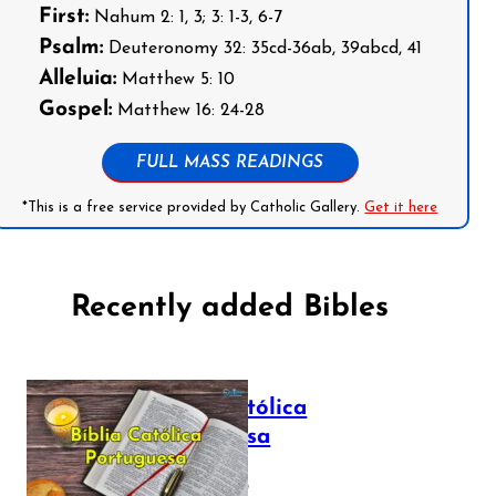
First:
Nahum 2: 1, 3; 3: 1-3, 6-7
Psalm:
Deuteronomy 32: 35cd-36ab, 39abcd, 41
Alleluia:
Matthew 5: 10
Gospel:
Matthew 16: 24-28
FULL MASS READINGS
*This is a free service provided by Catholic Gallery.
Get it here
Recently added Bibles
Bíblia Católica
Portuguesa
July 16, 2025