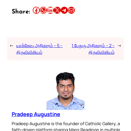
Share this article on Facebook
Share this article on WhatsApp
Share this article on LinkedIn
Share this article on X
Share this article on Telegram
Email this Article
Share:
←
யாக்கோபு அதிகாரம் – 5 –
1 பேதுரு அதிகாரம் – 2 –
→
திருவிவிலியம்
திருவிவிலியம்
Pradeep Augustine
Pradeep Augustine is the founder of Catholic Gallery, a
faith-driven platform sharing Mass Readings in multiple