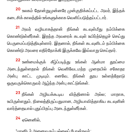
20
உலகம் தோன்றுமுன்னரே முன்குறிக்கப்பட்ட அவர், இந்தக்
கடைசிக் காலத்தில் உங்களுக்காக வெளிப்படுத்தப்பட்டார்.
21
அவர் வழியாகத்தான் நீங்கள் கடவுள்மீது நம்பிக்கை
கொண்டுள்ளீர்கள். இறந்த அவரைக் கடவுள் உயிர்த்தெழச் செய்து
பெருமைப்படுத்தியுள்ளார். இதனால், நீங்கள் கடவுளிடம் நம்பிக்கை
கொண்டு அவரை எதிர்நோக்கி இருக்கவே இவ்வாறு செய்தார்.
22
உண்மைக்குக் கீழ்ப்படிந்து உங்கள் ஆன்மா தூய்மை
அடைந்துள்ளதால் நீங்கள் வெளிவேடமற்ற முறையில் சகோதர
அன்பு காட்ட முடியும். எனவே, நீங்கள் தூய உள்ளத்தோடு
ஒருவருக்கொருவர் ஆழ்ந்த அன்பு காட்டுங்கள்.
23
நீங்கள் அழியக்கூடிய வித்தினால் அல்ல; மாறாக,
உயிருள்ளதும், நிலைத்திருப்பதுமான, அழியாவித்தாகிய கடவுளின்
வார்த்தையால் புதுப்பிறப்பு அடைந்துள்ளீர்கள்.
24
ஏனெனில்,
“மானிடர் அனைவரும் புல்லைப் போன்றவர்;