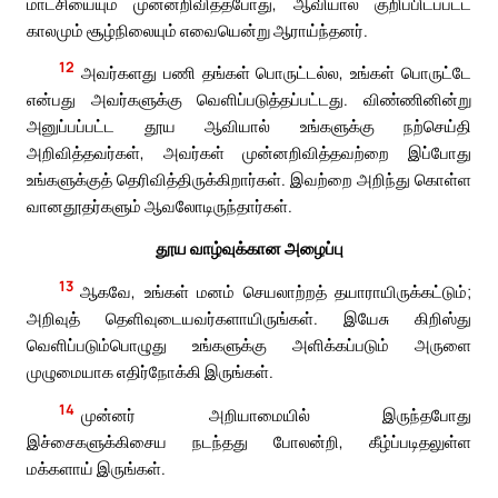
மாட்சியையும் முன்னறிவித்தபோது, ஆவியால் குறிப்பிடப்பட்ட
காலமும் சூழ்நிலையும் எவையென்று ஆராய்ந்தனர்.
12
அவர்களது பணி தங்கள் பொருட்டல்ல, உங்கள் பொருட்டே
என்பது அவர்களுக்கு வெளிப்படுத்தப்பட்டது. விண்ணினின்று
அனுப்பப்பட்ட தூய ஆவியால் உங்களுக்கு நற்செய்தி
அறிவித்தவர்கள், அவர்கள் முன்னறிவித்தவற்றை இப்போது
உங்களுக்குத் தெரிவித்திருக்கிறார்கள். இவற்றை அறிந்து கொள்ள
வானதூதர்களும் ஆவலோடிருந்தார்கள்.
தூய வாழ்வுக்கான அழைப்பு
13
ஆகவே, உங்கள் மனம் செயலாற்றத் தயாராயிருக்கட்டும்;
அறிவுத் தெளிவுடையவர்களாயிருங்கள். இயேசு கிறிஸ்து
வெளிப்படும்பொழுது உங்களுக்கு அளிக்கப்படும் அருளை
முழுமையாக எதிர்நோக்கி இருங்கள்.
14
முன்னர் அறியாமையில் இருந்தபோது
இச்சைகளுக்கிசைய நடந்தது போலன்றி, கீழ்ப்படிதலுள்ள
மக்களாய் இருங்கள்.