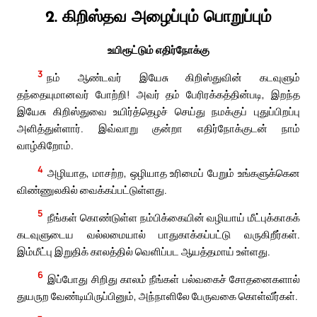
2. கிறிஸ்தவ அழைப்பும் பொறுப்பும்
உயிரூட்டும் எதிர்நோக்கு
3
நம் ஆண்டவர் இயேசு கிறிஸ்துவின் கடவுளும்
தந்தையுமானவர் போற்றி! அவர் தம் பேரிரக்கத்தின்படி, இறந்த
இயேசு கிறிஸ்துவை உயிர்த்தெழச் செய்து நமக்குப் புதுப்பிறப்பு
அளித்துள்ளார். இவ்வாறு குன்றா எதிர்நோக்குடன் நாம்
வாழ்கிறோம்.
4
அழியாத, மாசற்ற, ஒழியாத உரிமைப் பேறும் உங்களுக்கென
விண்ணுலகில் வைக்கப்பட்டுள்ளது.
5
நீங்கள் கொண்டுள்ள நம்பிக்கையின் வழியாய் மீட்புக்காகக்
கடவுளுடைய வல்லமையால் பாதுகாக்கப்பட்டு வருகிறீர்கள்.
இம்மீட்பு இறுதிக் காலத்தில் வெளிப்பட ஆயத்தமாய் உள்ளது.
6
இப்போது சிறிது காலம் நீங்கள் பல்வகைச் சோதனைகளால்
துயருற வேண்டியிருப்பினும், அந்நாளிலே பேருவகை கொள்வீர்கள்.