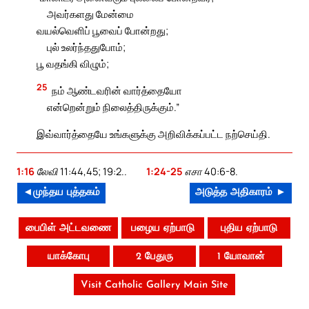
அவர்களது மேன்மை
வயல்வெளிப் பூவைப் போன்றது;
புல் உலர்ந்ததுபோம்;
பூ வதங்கி விழும்;
25
நம் ஆண்டவரின் வார்த்தையோ
என்றென்றும் நிலைத்திருக்கும்.”
இவ்வார்த்தையே உங்களுக்கு அறிவிக்கப்பட்ட நற்செய்தி.
1:16
லேவி 11:44,45; 19:2..
1:24-25
எசா 40:6-8.
◄முந்தய புத்தகம்
அடுத்த அதிகாரம் ►
பைபிள் அட்டவணை
பழைய ஏற்பாடு
புதிய ஏற்பாடு
யாக்கோபு
2 பேதுரு
1 யோவான்
Visit Catholic Gallery Main Site