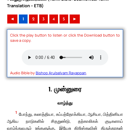
Translation – ETB)
◄
1
2
3
4
5
►
Click the play button to listen or click the Download button to
save a copy.
Audio Bible by
Bishop Arulselvam Rayappan
.
1. முன்னுரை
வாழ்த்து
1
போந்து, கலாத்தியா, கப்பத்தோக்கியா, ஆசியா, பித்தினியா
ஆகிய நாடுகளில் சிதறுண்டு, தற்காலிகக் குடிகளாய்
வாழ்ந்துவரும் உங்களுக்கு, இயேசு கிறிஸ்துவின் திருத்தூதன்