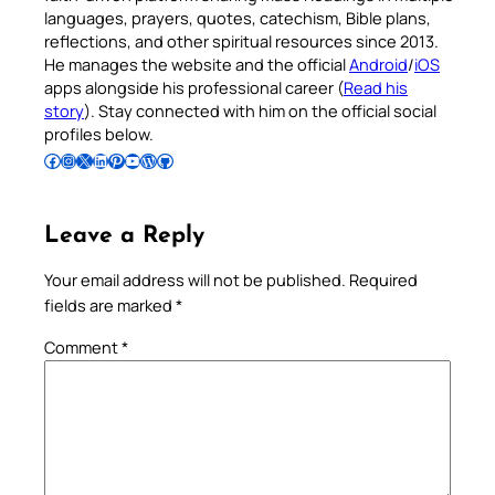
languages, prayers, quotes, catechism, Bible plans,
reflections, and other spiritual resources since 2013.
He manages the website and the official
Android
/
iOS
apps alongside his professional career (
Read his
story
). Stay connected with him on the official social
profiles below.
Follow Pradeep on Facebook
Follow Pradeep on Instagram
Follow Pradeep on X
Follow Pradeep on LinkedIn
Follow Pradeep on Pinterest
Subscribe to Pradeep’s Youtube Channel
Follow Pradeep on WordPress
Follow Pradeep on GitHub
Leave a Reply
Your email address will not be published.
Required
fields are marked
*
Comment
*