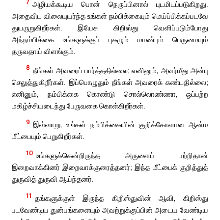
7
அழியக்கூடிய பொன் நெருப்பினால் புடமிடப்படுகிறது.
அதைவிட விலையுயர்ந்த உங்கள் நம்பிக்கையும் மெய்ப்பிக்கப்படவே
துயருறுகிறீர்கள். இயேசு கிறிஸ்து வெளிப்படும்போது
அந்நம்பிக்கை உங்களுக்குப் புகழும் மாண்பும் பெருமையும்
தருவதாய் விளங்கும்.
8
நீங்கள் அவரைப் பார்த்ததில்லை; எனினும், அவர்மீது அன்பு
செலுத்துகிறீர்கள். இப்பொழுதும் நீங்கள் அவரைக் கண்டதில்லை;
எனினும், நம்பிக்கை கொண்டு சொல்லொண்ணா, ஒப்பற்ற
மகிழ்ச்சியடைந்து பேருவகை கொள்கிறீர்கள்.
9
இவ்வாறு, உங்கள் நம்பிக்கையின் குறிக்கோளான ஆன்ம
மீட்பையும் பெறுகிறீர்கள்.
10
உங்களுக்கென்றிருந்த அருளைப் பற்றிதான்
இறைவாக்கினர் இறைவாக்குரைத்தனர்; இந்த மீட்பைக் குறித்துத்
துருவித் துருவி ஆய்ந்தனர்.
11
தங்களுக்குள் இருந்த கிறிஸ்துவின் ஆவி, கிறிஸ்து
படவேண்டிய துன்பங்களையும் அவற்றுக்குப்பின் அடைய வேண்டிய