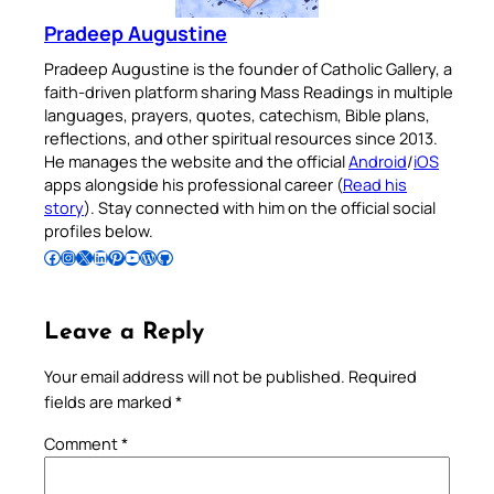
Pradeep Augustine
Pradeep Augustine is the founder of Catholic Gallery, a
faith-driven platform sharing Mass Readings in multiple
languages, prayers, quotes, catechism, Bible plans,
reflections, and other spiritual resources since 2013.
He manages the website and the official
Android
/
iOS
apps alongside his professional career (
Read his
story
). Stay connected with him on the official social
profiles below.
Follow Pradeep on Facebook
Follow Pradeep on Instagram
Follow Pradeep on X
Follow Pradeep on LinkedIn
Follow Pradeep on Pinterest
Subscribe to Pradeep’s Youtube Channel
Follow Pradeep on WordPress
Follow Pradeep on GitHub
Leave a Reply
Your email address will not be published.
Required
fields are marked
*
Comment
*