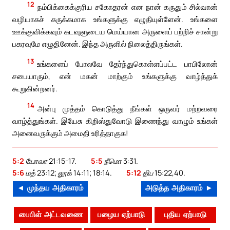
12
நம்பிக்கைக்குரிய சகோதரன் என நான் கருதும் சில்வான்
வழியாகச் சுருக்கமாக உங்களுக்கு எழுதியுள்ளேன். உங்களை
ஊக்குவிக்கவும் கடவுளுடைய மெய்யான அருளைப் பற்றிச் சான்று
பகரவுமே எழுதினேன். இந்த அருளில் நிலைத்திருங்கள்.
13
உங்களைப் போலவே தேர்ந்துகொள்ளப்பட்ட பாபிலோன்
சபையாரும், என் மகன் மாற்கும் உங்களுக்கு வாழ்த்துக்
கூறுகின்றனர்.
14
அன்பு முத்தம் கொடுத்து நீங்கள் ஒருவர் மற்றவரை
வாழ்த்துங்கள். இயேசு கிறிஸ்துவோடு இணைந்து வாழும் உங்கள்
அனைவருக்கும் அமைதி உரித்தாகுக!
5:2
யோவா 21:15-17.
5:5
நீமொ 3:31.
5:6
மத் 23:12; லூக் 14:11; 18:14.
5:12
திப 15:22,40.
◄ முந்தய அதிகாரம்
அடுத்த அதிகாரம் ►
பைபிள் அட்டவணை
பழைய ஏற்பாடு
புதிய ஏற்பாடு