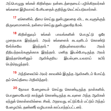
அப்பொழுது உங்கள் கிறிஸ்தவ நன்னடத்தையைப் பழிக்கிறவர்கள்
உங்களை இழிவாகப் பேசியதைக் குறித்து வெட்கப்படுவார்கள்.
17
ஏனெனில், தீமை செய்து துன்புறுவதை விட, கடவுளுக்குத்
திருவுளமானால், நன்மை செய்து துன்புறுவதே மேல்.
18
கிறிஸ்துவும் உங்கள் பாவங்களின் பொருட்டு ஒரே
முறையாக இறந்தார். அவர் உங்களைக் கடவுளிடம் கொண்டு
சேர்க்கவே இறந்தார்.* நீதியுள்ளவராகிய அவர்
நீதியற்றவர்களுக்காக இறந்தார். மனித இயல்போடிருந்த அவர்
இறந்தாரெனினும் ஆவிக்குரிய இயல்புடையவராய் உயிர்
பெற்றெழுந்தார்.
19
அந்நிலையில் அவர் காவலில் இருந்த ஆவிகளிடம் போய்த்
தம் செய்தியை அறிவித்தார்.
20
நோவா பேழையைச் செய்து கொண்டிருந்த நாள்களில்,
பொறுமையோடு காத்துக் கொண்டிருந்த கடவுளை அந்த ஆவிகள்
ஏற்றுக் கொள்ளவில்லை. சிலர், அதாவது, எட்டுப்பேர் மட்டும் அந்தப்
பேழையில், தண்ணீர் வழியாகக் காப்பாற்றப்பட்டனர்.