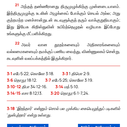
21
அந்தத் தண்ணீரானது திருமுழுக்கிற்கு முன்னடையாளம்.
இத்திருமுழுக்கு உடலின் அழுக்கைப் போக்கும் செயல் அல்ல; அது
குற்றமற்ற மனச்சான்றுடன் கடவுளுக்குத் தரும் வாக்குறுதியாகும்;
இது இயேசு கிறிஸ்துவின் உயிர்த்தெழுதல் வழியாக இப்போது
உங்களுக்கு மீட்பளிக்கிறது.
22
அவர் வான தூதர்களையும் அதிகாரங்களையும்
வல்லமைகளையும் தமக்குப் பணிய வைத்து, விண்ணுலகம் சென்று,
கடவுளின் வலப்பக்கத்தில் இருக்கிறார்.
3:1
எபே 5:22; கொலோ 3:18.
3:3
1 திமொ 2:9.
3:6
தொநூ 18:12.
3:7
எபே 5:25; கொலோ 3:19.
3:10-12
திபா 34:12-16.
3:14
மத் 5:10.
3:14-15
எசா 8:12,13.
3:20
தொநூ 6:1-7,24.
3:18
‘இறந்தார்’ என்னும் சொல் பல முக்கிய கையெழுத்துப் படிகளில்
‘துன்புற்றார்’ என்று உள்ளது.