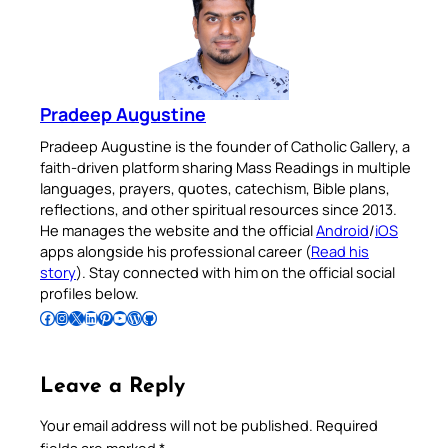
Pradeep Augustine
Pradeep Augustine is the founder of Catholic Gallery, a
faith-driven platform sharing Mass Readings in multiple
languages, prayers, quotes, catechism, Bible plans,
reflections, and other spiritual resources since 2013.
He manages the website and the official
Android
/
iOS
apps alongside his professional career (
Read his
story
). Stay connected with him on the official social
profiles below.
Follow Pradeep on Facebook
Follow Pradeep on Instagram
Follow Pradeep on X
Follow Pradeep on LinkedIn
Follow Pradeep on Pinterest
Subscribe to Pradeep’s Youtube Channel
Follow Pradeep on WordPress
Follow Pradeep on GitHub
Leave a Reply
Your email address will not be published.
Required