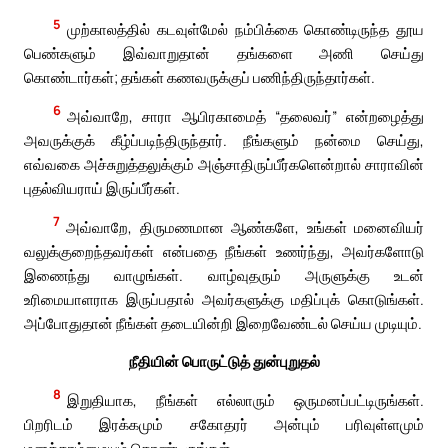
5
முற்காலத்தில் கடவுள்மேல் நம்பிக்கை கொண்டிருந்த தூய
பெண்களும் இவ்வாறுதான் தங்களை அணி செய்து
கொண்டார்கள்; தங்கள் கணவருக்குப் பணிந்திருந்தார்கள்.
6
அவ்வாறே, சாரா ஆபிரகாமைத் “தலைவர்” என்றழைத்து
அவருக்குக் கீழ்ப்படிந்திருந்தார். நீங்களும் நன்மை செய்து,
எவ்வகை அச்சுறுத்தலுக்கும் அஞ்சாதிருப்பீர்களென்றால் சாராவின்
புதல்வியராய் இருப்பீர்கள்.
7
அவ்வாறே, திருமணமான ஆண்களே, உங்கள் மனைவியர்
வலுக்குறைந்தவர்கள் என்பதை நீங்கள் உணர்ந்து, அவர்களோடு
இணைந்து வாழுங்கள். வாழ்வுதரும் அருளுக்கு உடன்
உரிமையாளராக இருப்பதால் அவர்களுக்கு மதிப்புக் கொடுங்கள்.
அப்போதுதான் நீங்கள் தடையின்றி இறைவேண்டல் செய்ய முடியும்.
நீதியின் பொருட்டுத் துன்புறுதல்
8
இறுதியாக, நீங்கள் எல்லாரும் ஒருமனப்பட்டிருங்கள்.
பிறரிடம் இரக்கமும் சகோதரர் அன்பும் பரிவுள்ளமும்
மனத்தாழ்மையும் கொண்டிருங்கள்.