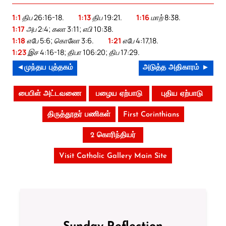
1:1
திப 26:16-18.
1:13
திப 19:21.
1:16
மாற் 8:38.
1:17
அப 2:4; கலா 3:11; எபி 10:38.
1:18
எபே 5:6; கொலோ 3:6.
1:21
எபே 4:17,18.
1:23
இச 4:16-18; திபா 106:20; திப 17:29.
◄முந்தய புத்தகம்
அடுத்த அதிகாரம் ►
பைபிள் அட்டவணை
பழைய ஏற்பாடு
புதிய ஏற்பாடு
திருத்தூதர் பணிகள்
First Corinthians
2 கொரிந்தியர்
Visit Catholic Gallery Main Site