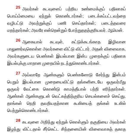
25
அவர்கள் கடவுளைப் பற்றிய உண்மைக்குப் பதிலாகப்
பொய்ம்மையை ஏற்றுக் கொண்டார்கள்; படைக்கப்பட்டவற்றை
வழிபட்டு அவற்றுக்குப் பணி செய்தார்கள்; படைத்தவரை
மறந்தார்கள்; அவரே என்றென்றும் போற்றுததற்குரியவர். ஆமென்.
26
ஆகையால் கடவுள், கட்டுக்கடங்காத இழிவான
பாலுணர்வுகொள்ள அவர்களை விட்டு விட்டார். அதன் விளைவாக,
அவர்களுடைய பெண்கள் இயல்பான இன்ப முறைக்குப் பதிலாக
இயல்புக்கு மாறான முறையில் நடந்துகொண்டார்கள்.
27
அவ்வாறே ஆண்களும் பெண்களோடு சேர்ந்து இன்பம்
பெறும் இயல்பான முறையைவிட்டு தங்களிடையே ஒருவர்மீது
ஒருவர் வேட்கை கொண்டு காமத்தீயால் பற்றி எரிந்தார்கள்.
ஆண்கள் ஆண்களுடன் வெட்கத்திற்குரிய செயல்களைச் செய்து,
தாங்கள் நெறி தவறியதற்கான கூலியைத் தங்கள் உடலில்
பெற்றுக்கொண்டார்கள்.
28
கடவுளை அறிந்து ஏற்றுக் கொள்ளும் தகுதியை அவர்கள்
இழந்து விட்டதால் சீர்கெட்ட சிந்தனையின் விளைவாகத் தகாத