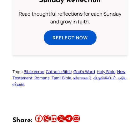
Sunday Reflection
Read thoughtful reflections for each Sunday
and grow in faith.
REFLECT NOW
Tags:
Bible Verse
Catholic Bible
God’s Word
Holy Bible
New
Testament
Romans
Tamil Bible
உரோமையர்
திருவிவிலியம்
புதிய
ஏற்பாடு
Share this article on Facebook
Share this article on WhatsApp
Share this article on LinkedIn
Share this article on X
Share this article on Telegram
Email this Article
Share: