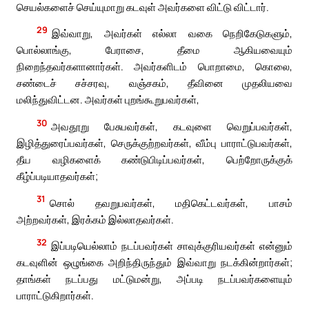
செயல்களைச் செய்யுமாறு கடவுள் அவர்களை விட்டு விட்டார்.
29
இவ்வாறு, அவர்கள் எல்லா வகை நெறிகேடுகளும்,
பொல்லாங்கு, பேராசை, தீமை ஆகியவையும்
நிறைந்தவர்களானார்கள். அவர்களிடம் பொறாமை, கொலை,
சண்டைச் சச்சரவு, வஞ்சகம், தீவினை முதலியவை
மலிந்துவிட்டன. அவர்கள் புறங்கூறுபவர்கள்,
30
அவதூறு பேசுபவர்கள், கடவுளை வெறுப்பவர்கள்,
இழித்துரைப்பவர்கள், செருக்குற்றவர்கள், வீம்பு பாராட்டுபவர்கள்,
தீய வழிகளைக் கண்டுபிடிப்பவர்கள், பெற்றோருக்குக்
கீழ்ப்படியாதவர்கள்;
31
சொல் தவறுபவர்கள், மதிகெட்டவர்கள், பாசம்
அற்றவர்கள், இரக்கம் இல்லாதவர்கள்.
32
இப்படியெல்லாம் நடப்பவர்கள் சாவுக்குரியவர்கள் என்னும்
கடவுளின் ஒழுங்கை அறிந்திருந்தும் இவ்வாறு நடக்கின்றார்கள்;
தாங்கள் நடப்பது மட்டுமன்று, அப்படி நடப்பவர்களையும்
பாராட்டுகிறார்கள்.