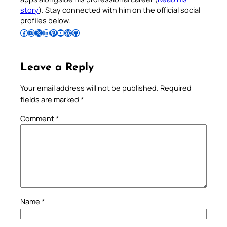
story
). Stay connected with him on the official social
profiles below.
Follow Pradeep on Facebook
Follow Pradeep on Instagram
Follow Pradeep on X
Follow Pradeep on LinkedIn
Follow Pradeep on Pinterest
Subscribe to Pradeep’s Youtube Channel
Follow Pradeep on WordPress
Follow Pradeep on GitHub
Leave a Reply
Your email address will not be published.
Required
fields are marked
*
Comment
*
Name
*