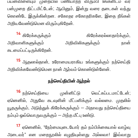
பயன்விளையும் முறையில் பணியாற்ற விரும்பி உங்களிடம் வர
பன்முறை திட்டமிட்டேன்; ஆயினும், இன்று வரை தடைகள் வந்து
கொண்டே இருக்கின்றன. சகோதர சகோதரிகளே, இதை நீங்கள்
அறியவேண்டுமென விரும்புகிறேன்.
14
கிரேக்கருக்கும் கிரேக்கரல்லாதார்க்கும்,
அறிவாளிகளுக்கும் அறிவிலிகளுக்கும் நான்
கடமைப்பட்டிருக்கிறேன்.
15
ஆதலால்தான், உரோமையராகிய உங்களுக்கும் நற்செய்தி
அறிவிக்கவேண்டுமென நான் ஆர்வம் கொண்டுள்ளேன்.
நற்செய்தியின் ஆற்றல்
16
நற்செய்தியை முன்னிட்டு வெட்கப்படமாட்டேன்;
ஏனெனில், அதுவே கடவுளின் மீட்பளிக்கும் வல்லமை. முதலில்
யூதருக்கும், அடுத்துக் கிரேக்கருக்கும் — அதாவது நற்செய்தியை
நம்பும் ஒவ்வொருவருக்கும் — அந்த மீட்பு உண்டு.
17
ஏனெனில், “நேர்மையுடையோர் தம் நம்பிக்கையால் வாழ்வு
அடைவர்” என மறைநூலில் எழுதியுள்ளது அல்லவா! இவ்வாறு