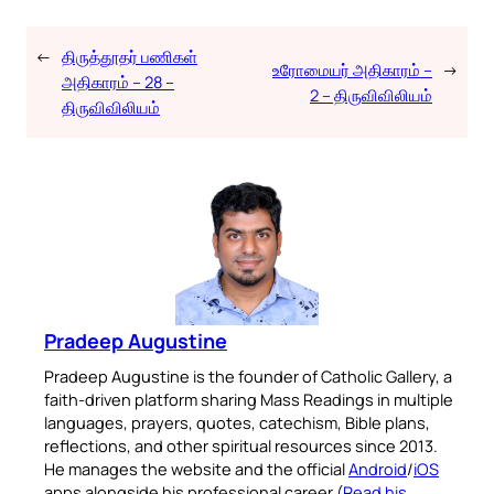
←
திருத்தூதர் பணிகள்
உரோமையர் அதிகாரம் –
→
அதிகாரம் – 28 –
2 – திருவிவிலியம்
திருவிவிலியம்
Pradeep Augustine
Pradeep Augustine is the founder of Catholic Gallery, a
faith-driven platform sharing Mass Readings in multiple
languages, prayers, quotes, catechism, Bible plans,
reflections, and other spiritual resources since 2013.
He manages the website and the official
Android
/
iOS
apps alongside his professional career (
Read his