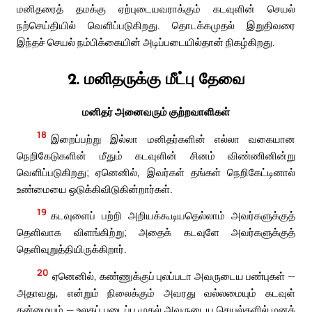
மனிதரைத் தமக்கு ஏற்புடையவராக்கும் கடவுளின் செயல்
நற்செய்தியில் வெளிப்படுகிறது. தொடக்கமுதல் இறுதிவரை
இந்தச் செயல் நம்பிக்கையின் அடிப்படையில்தான் நிகழ்கிறது.
2. மனிதருக்கு மீட்பு தேவை
மனிதர் அனைவரும் குற்றவாளிகள்
18
இறைப்பற்று இல்லா மனிதர்களின் எல்லா வகையான
நெறிகேடுகளின் மீதும் கடவுளின் சினம் விண்ணினின்று
வெளிப்படுகிறது; ஏனெனில், இவர்கள் தங்கள் நெறிகேட்டினால்
உண்மையை ஒடுக்கிவிடுகின்றார்கள்.
19
கடவுளைப் பற்றி அறியக்கூடியதெல்லாம் அவர்களுக்குத்
தெளிவாக விளங்கிற்று; அதைக் கடவுளே அவர்களுக்குத்
தெளிவுறுத்தியிருக்கிறார்.
20
ஏனெனில், கண்ணுக்குப் புலப்படா அவருடைய பண்புகள் —
அதாவது, என்றும் நிலைக்கும் அவரது வல்லமையும் கடவுள்
தன்மையும் — உலகப் படைப்பு முதல் அவருடைய செயல்களில் மனக்