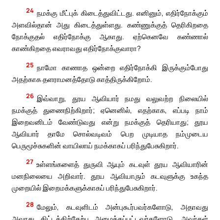
24
நமக்கு மீட்புக் கிடைத்துவிட்டது. எனினும், எதிர்நோக்கும்
அளவில்தான் அது கிடைத்துள்ளது. கண்ணுக்குத் தெரிகிறதை
நோக்குதல் எதிர்நோக்கு ஆகாது. ஏற்கெனவே கண்ணால்
காண்கிறதை எவராவது எதிர்நோக்குவாரா?
25
நாமோ காணாத ஒன்றை எதிர்நோக்கி இருக்கும்போது
அதற்காக தளராமனத்தோடு காத்திருக்கிறோம்.
26
இவ்வாறு, தூய ஆவியார் நமது வலுவற்ற நிலையில்
நமக்குத் துணைநிற்கிறார்; ஏனெனில், எதற்காக, எப்படி நாம்
இறைவனிடம் வேண்டுவது என்று நமக்குத் தெரியாது; தூய
ஆவியார் தாமே சொல்வடிவம் பெற முடியாத நம்முடைய
பெருமூச்சுகளின் வாயிலாய் நமக்காகப் பரிந்துபேசுகிறார்.
27
உள்ளங்களைத் துருவி ஆயும் கடவுள் தூய ஆவியாரின்
மனநிலையை அறிவார். தூய ஆவியாரும் கடவுளுக்கு உகந்த
முறையில் இறைமக்களுக்காகப் பரிந்துபேசுகிறார்.
28
மேலும், கடவுளிடம் அன்புகூர்பவர்களோடு, அதாவது
அவரது திட்டத்திற்கேற்ப அழைக்கப்பட்டவர்களோடு, அவர்கள்