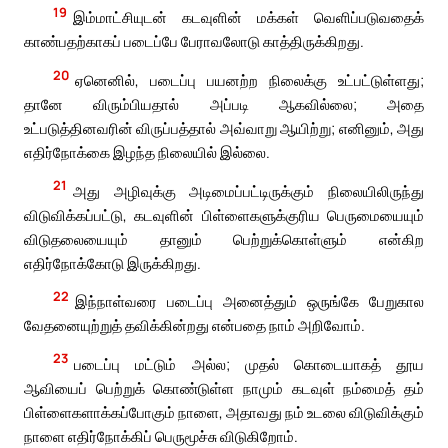
19
இம்மாட்சியுடன் கடவுளின் மக்கள் வெளிப்படுவதைக்
காண்பதற்காகப் படைப்பே பேராவலோடு காத்திருக்கிறது.
20
ஏனெனில், படைப்பு பயனற்ற நிலைக்கு உட்பட்டுள்ளது;
தானே விரும்பியதால் அப்படி ஆகவில்லை; அதை
உட்படுத்தினவரின் விருப்பத்தால் அவ்வாறு ஆயிற்று; எனினும், அது
எதிர்நோக்கை இழந்த நிலையில் இல்லை.
21
அது அழிவுக்கு அடிமைப்பட்டிருக்கும் நிலையிலிருந்து
விடுவிக்கப்பட்டு, கடவுளின் பிள்ளைகளுக்குரிய பெருமையையும்
விடுதலையையும் தானும் பெற்றுக்கொள்ளும் என்கிற
எதிர்நோக்கோடு இருக்கிறது.
22
இந்நாள்வரை படைப்பு அனைத்தும் ஒருங்கே பேறுகால
வேதனையுற்றுத் தவிக்கின்றது என்பதை நாம் அறிவோம்.
23
படைப்பு மட்டும் அல்ல; முதல் கொடையாகத் தூய
ஆவியைப் பெற்றுக் கொண்டுள்ள நாமும் கடவுள் நம்மைத் தம்
பிள்ளைகளாக்கப்போகும் நாளை, அதாவது நம் உடலை விடுவிக்கும்
நாளை எதிர்நோக்கிப் பெருமூச்சு விடுகிறோம்.