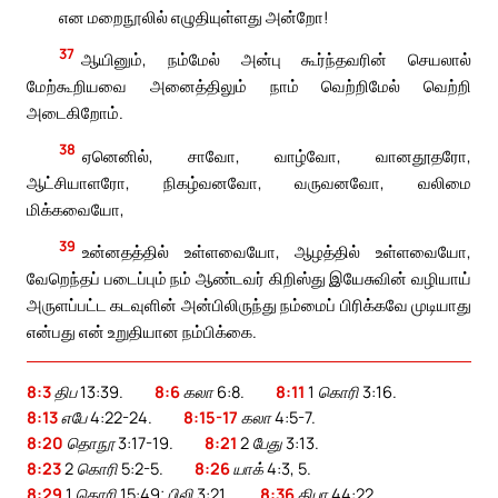
என மறைநூலில் எழுதியுள்ளது அன்றோ!
37
ஆயினும், நம்மேல் அன்பு கூர்ந்தவரின் செயலால்
மேற்கூறியவை அனைத்திலும் நாம் வெற்றிமேல் வெற்றி
அடைகிறோம்.
38
ஏனெனில், சாவோ, வாழ்வோ, வானதூதரோ,
ஆட்சியாளரோ, நிகழ்வனவோ, வருவனவோ, வலிமை
மிக்கவையோ,
39
உன்னதத்தில் உள்ளவையோ, ஆழத்தில் உள்ளவையோ,
வேறெந்தப் படைப்பும் நம் ஆண்டவர் கிறிஸ்து இயேசுவின் வழியாய்
அருளப்பட்ட கடவுளின் அன்பிலிருந்து நம்மைப் பிரிக்கவே முடியாது
என்பது என் உறுதியான நம்பிக்கை.
8:3
திப 13:39.
8:6
கலா 6:8.
8:11
1 கொரி 3:16.
8:13
எபே 4:22-24.
8:15-17
கலா 4:5-7.
8:20
தொநூ 3:17-19.
8:21
2 பேது 3:13.
8:23
2 கொரி 5:2-5.
8:26
யாக் 4:3, 5.
8:29
1 கொரி 15:49; பிலி 3:21.
8:36
திபா 44:22.