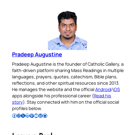
Pradeep Augustine
Pradeep Augustine is the founder of Catholic Gallery, a
faith-driven platform sharing Mass Readings in multiple
languages, prayers, quotes, catechism, Bible plans,
reflections, and other spiritual resources since 2013.
He manages the website and the official
Android
/
iOS
apps alongside his professional career (
Read his
story
). Stay connected with him on the official social
profiles below.
Follow Pradeep on Facebook
Follow Pradeep on Instagram
Follow Pradeep on X
Follow Pradeep on LinkedIn
Follow Pradeep on Pinterest
Subscribe to Pradeep’s Youtube Channel
Follow Pradeep on WordPress
Follow Pradeep on GitHub