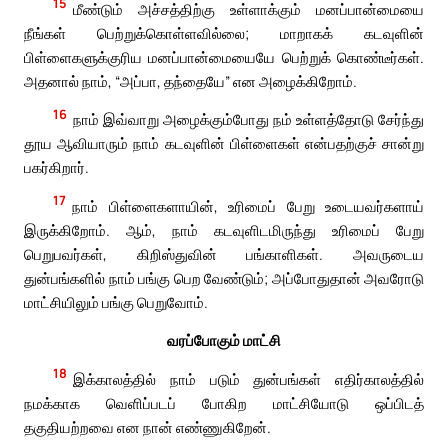
15
மீண்டும் அச்சத்திற்கு உள்ளாக்கும் மனப்பான்மையை
நீங்கள் பெற்றுக்கொள்ளவில்லை; மாறாகக் கடவுளின்
பிள்ளைகளுக்குரிய மனப்பான்மையையே பெற்றுக் கொண்டீர்கள்.
அதனால் நாம், “அப்பா, தந்தையே” என அழைக்கிறோம்.
16
நாம் இவ்வாறு அழைக்கும்போது நம் உள்ளத்தோடு சேர்ந்து
தூய ஆவியாரும் நாம் கடவுளின் பிள்ளைகள் என்பதற்குச் சான்று
பகர்கிறார்.
17
நாம் பிள்ளைகளாயின், உரிமைப் பேறு உடையவர்களாய்
இருக்கிறோம். ஆம், நாம் கடவுளிடமிருந்து உரிமைப் பேறு
பெறுபவர்கள், கிறிஸ்துவின் பங்காளிகள். அவருடைய
துன்பங்களில் நாம் பங்கு பெற வேண்டும்; அப்போதுதான் அவரோடு
மாட்சியிலும் பங்கு பெறுவோம்.
வரப்போகும் மாட்சி
18
இக்காலத்தில் நாம் படும் துன்பங்கள் எதிர்காலத்தில்
நமக்காக வெளிப்படப் போகிற மாட்சியோடு ஒப்பிடத்
தகுதியற்றவை என நான் எண்ணுகிறேன்.