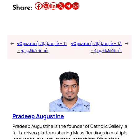
Share this article on Facebook
Share this article on WhatsApp
Share this article on LinkedIn
Share this article on X
Share this article on Telegram
Email this Article
Share:
←
உரோமையர் அதிகாரம் – 11
உரோமையர் அதிகாரம் – 13
→
– திருவிவிலியம்
– திருவிவிலியம்
Pradeep Augustine
Pradeep Augustine is the founder of Catholic Gallery, a
faith-driven platform sharing Mass Readings in multiple