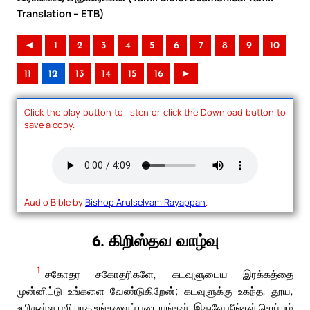
Translation – ETB)
◄
1
2
3
4
5
6
7
8
9
10
11
12
13
14
15
16
►
Click the play button to listen or click the Download button to
save a copy.
Audio Bible by
Bishop Arulselvam Rayappan
.
6. கிறிஸ்தவ வாழ்வு
1
சகோதர சகோதரிகளே, கடவுளுடைய இரக்கத்தை
முன்னிட்டு உங்களை வேண்டுகிறேன்; கடவுளுக்கு உகந்த, தூய,
உயிருள்ள பலியாக உங்களைப் படையுங்கள். இதுவே நீங்கள் செய்யும்