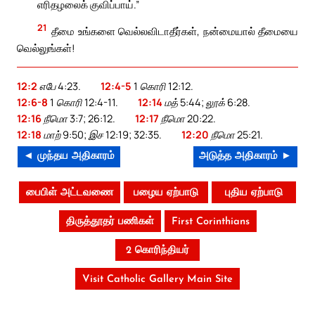
எரிதழலைக் குவிப்பாய்.”
21
தீமை உங்களை வெல்லவிடாதீர்கள், நன்மையால் தீமையை
வெல்லுங்கள்!
12:2
எபே 4:23.
12:4-5
1 கொரி 12:12.
12:6-8
1 கொரி 12:4-11.
12:14
மத் 5:44; லூக் 6:28.
12:16
நீமொ 3:7; 26:12.
12:17
நீமொ 20:22.
12:18
மாற் 9:50; இச 12:19; 32:35.
12:20
நீமொ 25:21.
◄ முந்தய அதிகாரம்
அடுத்த அதிகாரம் ►
பைபிள் அட்டவணை
பழைய ஏற்பாடு
புதிய ஏற்பாடு
திருத்தூதர் பணிகள்
First Corinthians
2 கொரிந்தியர்
Visit Catholic Gallery Main Site