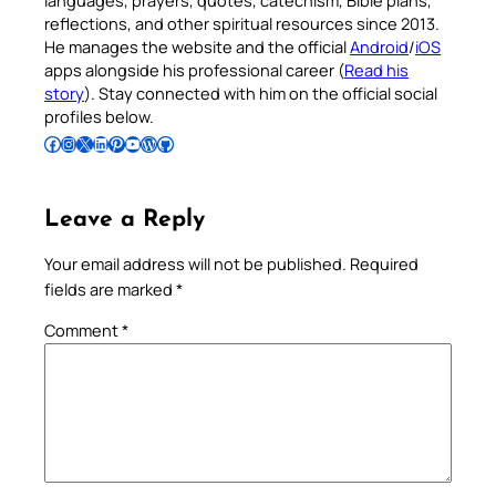
languages, prayers, quotes, catechism, Bible plans,
reflections, and other spiritual resources since 2013.
He manages the website and the official
Android
/
iOS
apps alongside his professional career (
Read his
story
). Stay connected with him on the official social
profiles below.
Follow Pradeep on Facebook
Follow Pradeep on Instagram
Follow Pradeep on X
Follow Pradeep on LinkedIn
Follow Pradeep on Pinterest
Subscribe to Pradeep’s Youtube Channel
Follow Pradeep on WordPress
Follow Pradeep on GitHub
Leave a Reply
Your email address will not be published.
Required
fields are marked
*
Comment
*