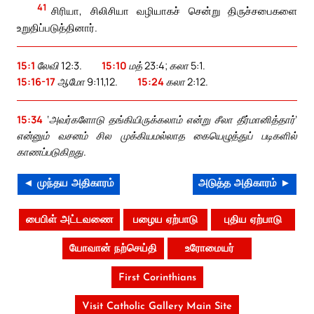
41
சிரியா, சிலிசியா வழியாகச் சென்று திருச்சபைகளை
உறுதிப்படுத்தினார்.
15:1
லேவி 12:3.
15:10
மத் 23:4; கலா 5:1.
15:16-17
ஆமோ 9:11,12.
15:24
கலா 2:12.
15:34
‘அவர்களோடு தங்கியிருக்கலாம் என்று சீலா தீர்மானித்தார்’
என்னும் வசனம் சில முக்கியமல்லாத கையெழுத்துப் படிகளில்
காணப்படுகிறது.
◄ முந்தய அதிகாரம்
அடுத்த அதிகாரம் ►
பைபிள் அட்டவணை
பழைய ஏற்பாடு
புதிய ஏற்பாடு
யோவான் நற்செய்தி
உரோமையர்
First Corinthians
Visit Catholic Gallery Main Site