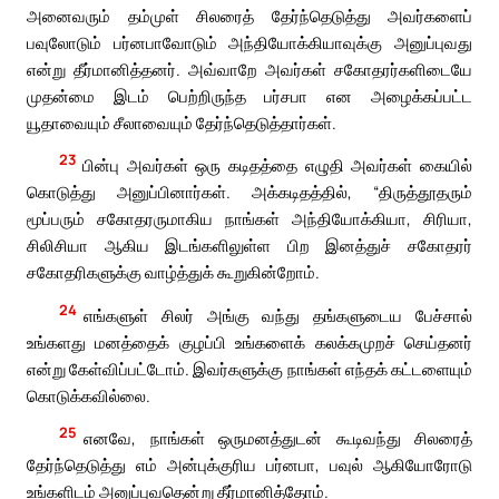
அனைவரும் தம்முள் சிலரைத் தேர்ந்தெடுத்து அவர்களைப்
பவுலோடும் பர்னபாவோடும் அந்தியோக்கியாவுக்கு அனுப்புவது
என்று தீர்மானித்தனர். அவ்வாறே அவர்கள் சகோதரர்களிடையே
முதன்மை இடம் பெற்றிருந்த பர்சபா என அழைக்கப்பட்ட
யூதாவையும் சீலாவையும் தேர்ந்தெடுத்தார்கள்.
23
பின்பு அவர்கள் ஒரு கடிதத்தை எழுதி அவர்கள் கையில்
கொடுத்து அனுப்பினார்கள். அக்கடிதத்தில், “திருத்தூதரும்
மூப்பரும் சகோதரருமாகிய நாங்கள் அந்தியோக்கியா, சிரியா,
சிலிசியா ஆகிய இடங்களிலுள்ள பிற இனத்துச் சகோதரர்
சகோதரிகளுக்கு வாழ்த்துக் கூறுகின்றோம்.
24
எங்களுள் சிலர் அங்கு வந்து தங்களுடைய பேச்சால்
உங்களது மனத்தைக் குழப்பி உங்களைக் கலக்கமுறச் செய்தனர்
என்று கேள்விப்பட்டோம். இவர்களுக்கு நாங்கள் எந்தக் கட்டளையும்
கொடுக்கவில்லை.
25
எனவே, நாங்கள் ஒருமனத்துடன் கூடிவந்து சிலரைத்
தேர்ந்தெடுத்து எம் அன்புக்குரிய பர்னபா, பவுல் ஆகியோரோடு
உங்களிடம் அனுப்புவதென்று தீர்மானித்தோம்.