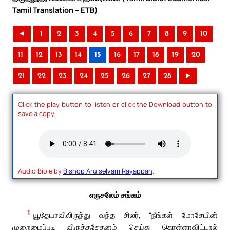
Tamil Translation – ETB)
◄
1
2
3
4
5
6
7
8
9
10
11
12
13
14
15
16
17
18
19
20
21
22
23
24
25
26
27
28
►
Click the play button to listen or click the Download button to
save a copy.
Audio Bible by
Bishop Arulselvam Rayappan
.
எருசலேம் சங்கம்
1
யூதேயாவிலிருந்து வந்த சிலர், “நீங்கள் மோசேயின்
முறைமைப்படி விருத்தசேதனம் செய்து கொள்ளாவிட்டால்