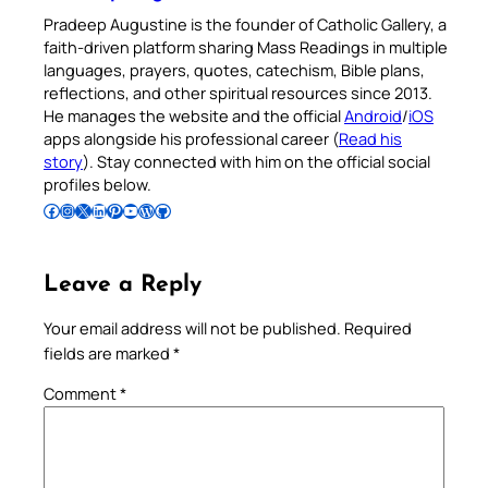
Pradeep Augustine is the founder of Catholic Gallery, a
faith-driven platform sharing Mass Readings in multiple
languages, prayers, quotes, catechism, Bible plans,
reflections, and other spiritual resources since 2013.
He manages the website and the official
Android
/
iOS
apps alongside his professional career (
Read his
story
). Stay connected with him on the official social
profiles below.
Follow Pradeep on Facebook
Follow Pradeep on Instagram
Follow Pradeep on X
Follow Pradeep on LinkedIn
Follow Pradeep on Pinterest
Subscribe to Pradeep’s Youtube Channel
Follow Pradeep on WordPress
Follow Pradeep on GitHub
Leave a Reply
Your email address will not be published.
Required
fields are marked
*
Comment
*